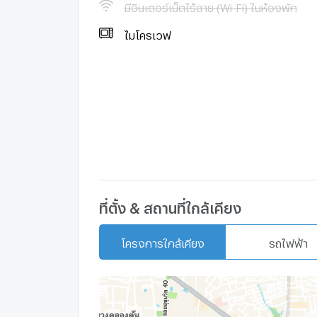
มีอินเตอร์เน็ตไร้สาย (Wi-Fi) ในห้องพัก
- สระว่ายน้ำ
ไมโครเวฟ
- สระว่ายน้ำเด็ก
- ซาวน่า
- ฟิตเนส
ที่ตั้ง & สถานที่ใกล้เคียง
- ห้องเด็กเล่น
โครงการใกล้เคียง
รถไฟฟ้า
- Co-Working Space
- Access Card Control