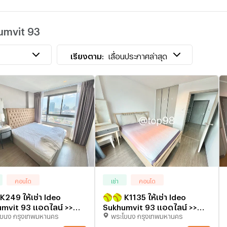
เ
umvit 93
T
เ
เรียงตาม:
เลื่อนประกาศล่าสุด
คอนโด
เช่า
คอนโด
49 ให้เช่า Ideo
🥎🥎 K1135 ให้เช่า Ideo
mvit 93 แอดไลน์ >>
Sukhumvit 93 แอดไลน์ >>
โขนง กรุงเทพมหานคร
พระโขนง กรุงเทพมหานคร
98 (ใส่@ด้วย) ⭐⭐
@top98 (ใส่@ด้วย) 🥎🥎
่ายจากห้องจริง)
(ภาพถ่ายจากห้องจริง)