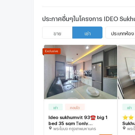
- Big C อ่อนนุช 1.5 กม.
ประกาศอื่นๆในโครงการ IDEO Sukh
- ตลาดอุดมสุข 2.5 กม.
ประเภทห้อง
ขาย
เช่า
- Bangkok Mall 3 กม.
- ตลาดบางนา 3.2 กม.
- เมเจอร์เอกมัย 3.5 กม.
- Big C เอกมัย 4.1 กม.
เช่า
คอนโด
เช่า
Ideo sukhumvit 93☎️ big 1
⭐⭐ K2
bed 35 sqm ‼️only
Sukhu
- ไบเทคบางนา 4.5 กม.
พระโขนง กรุงเทพมหานคร
พระ
16500/month‼️ NOW
@top
AVAILABLE 🔆✅
(ภาพถ