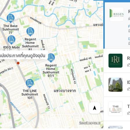
เ
ม
ม
น่งประกาศที่คุณดูปัจจุบัน
R
เ
I
เ
T
เ
T