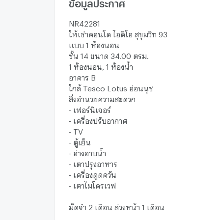
ข้อมูลประกาศ
NR42281
ให้เช่าคอนโด ไอดีโอ สุขุมวิท 93
แบบ 1 ห้องนอน
ชั้น 14 ขนาด 34.00 ตรม.
1 ห้องนอน, 1 ห้องน้ำ
อาคาร B
ใกล้ Tesco Lotus อ่อนนุช
สิ่งอำนวยความสะดวก
- เฟอร์นิเจอร์
- เครื่องปรับอากาศ
- TV
- ตู้เย็น
- อ่างอาบน้ำ
- เตาปรุงอาหาร
- เครื่องดูดควัน
- เตาไมโครเวฟ
มัดจำ 2 เดือน ล่วงหน้า 1 เดือน