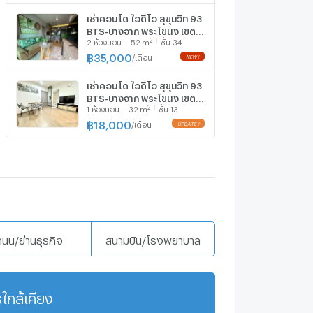
เช่าคอนโด ไอดีโอ สุขุมวิท 93
BTS-บางจาก พระโขนง เขต
2
2
ห้องนอน
52
m
ชั้น 34
คลองเตย กรุงเทพ CX-
166878 ✅ ทักไลน์
฿
35,000
/
เดือน
@connexproperty ตอบ
ทันที ทีมงานมืออาชีพ ✅
เช่าคอนโด ไอดีโอ สุขุมวิท 93
BTS-บางจาก พระโขนง เขต
2
1
ห้องนอน
32
m
ชั้น 13
คลองเตย กรุงเทพ CX-
135628 ✅ ทักไลน์
฿
18,000
/
เดือน
@connexproperty ตอบ
ทันที ทีมงานมืออาชีพ ✅
ถนน/ย่านธุรกิจ
สนามบิน/โรงพยาบาล
ใกล้เคียง
แสดงเพิ่มเติม