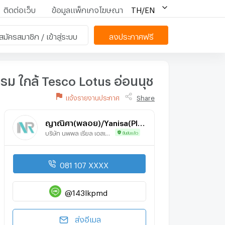
ติดต่อเว็บ
ข้อมูลแพ็กเกจโฆษณา
TH/EN
สมัครสมาชิก / เข้าสู่ระบบ
ลงประกาศฟรี
ตรม ใกล้ Tesco Lotus อ่อนนุช
แจ้งรายงานประกาศ
Share
ญาณิศา(พลอย)/Yanisa(Ploy)
บริษัท นพพล เรียล เอสเตท จำกัด
ยืนยันแล้ว
081 107 XXXX
@143lkpmd
ส่งอีเมล