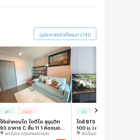
ดินประมาณ 23 นาที
he Base Sukhumvit 77
1.6 กม.
ดินประมาณ 19 นาที
ดูประกาศเช่าทั้งหมด (741)
เช่า
คอนโด
เช่า
คอนโด
ให้เช่าคอนโด ไอดีโอ สุขุมวิท
ใกล้ BTS Bang Chak เพียง
93 อาคาร C ชั้น 11 1 ห้องนอน
100 ม. | คอนโด 1 ห้องนอน
พระโขนง กรุงเทพมหานคร
พระโขนง กรุงเทพมหานคร
ขนาด 31 ตรม ใกล้ Tesco
Ideo Sukhumvit 93 (ID
Lotus อ่อนนุช
3122497)