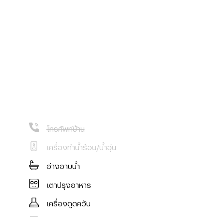
โทรศัพท์บ้าน
เครื่องทำน้ำร้อน/น้ำอุ่น
อ่างอาบน้ำ
เตาปรุงอาหาร
เครื่องดูดควัน