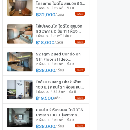
โครงการ ไอดีโอ สุขุมวิท 93
2
2
ห้องนอน
52
m
ชั้น 11
1652688
฿
32,000
/
เดือน
ให้เช่าคอนโด ไอดีโอ สุขุมวิท
93 อาคาร C ชั้น 11 1 ห้อง
2
1
ห้องนอน
31
m
ชั้น 11
นอน ขนาด 31 ตรม ใกล้
Tesco Lotus อ่อนนุช
฿
18,000
/
เดือน
52 sqm 2 Bed Condo on
9th Floor at Ideo
2
2
ห้องนอน
52
m
ชั้น 9
Sukhumvit 93 Bang Chak
Bangkok
฿
38,000
/
เดือน
ใกล้ BTS Bang Chak เพียง
100 ม. | คอนโด 1 ห้องนอน
2
1
ห้องนอน
35.3
m
ชั้น 11
Ideo Sukhumvit 93 (ID
3122497)
฿
19,500
/
เดือน
คอนโด 2 ห้องนอน ใกล้ BTS
บางจาก 100 ม. โครงการ
2
2
ห้องนอน
52
m
ชั้น 9
Ideo Sukhumvit 93 (ID
3163779)
฿
38,000
/
เดือน