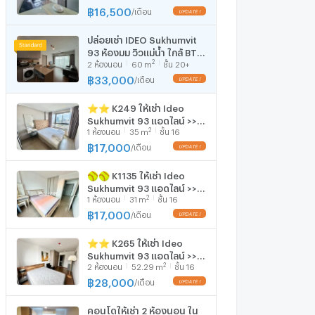
AVAILABLE 🔆✅
฿
16,500
/
เดือน
ปล่อยเช่า IDEO Sukhumvit
93 ห้องมุม วิวแม่น้ำ ใกล้ BTS
2
2
ห้องนอน
60
m
ชั้น 20+
บางจาก เพียง 80 เมตร
฿
33,000
/
เดือน
⭐⭐ K249 ให้เช่า Ideo
Sukhumvit 93 แอดไลน์ >>
2
1
ห้องนอน
35
m
ชั้น 16
@top98 (ใส่@ด้วย) ⭐⭐
(ภาพถ่ายจากห้องจริง)
฿
17,000
/
เดือน
🥎🥎 K1135 ให้เช่า Ideo
Sukhumvit 93 แอดไลน์ >>
2
1
ห้องนอน
31
m
ชั้น 16
@top98 (ใส่@ด้วย) 🥎🥎
(ภาพถ่ายจากห้องจริง)
฿
17,000
/
เดือน
⭐️⭐️ K265 ให้เช่า Ideo
Sukhumvit 93 แอดไลน์ >>
2
2
ห้องนอน
52.29
m
ชั้น 16
@top98 (ใส่@ด้วย) ⭐️⭐️
(ภาพถ่ายจากห้องจริง)
฿
28,000
/
เดือน
คอนโดให้เช่า 2 ห้องนอน ใน