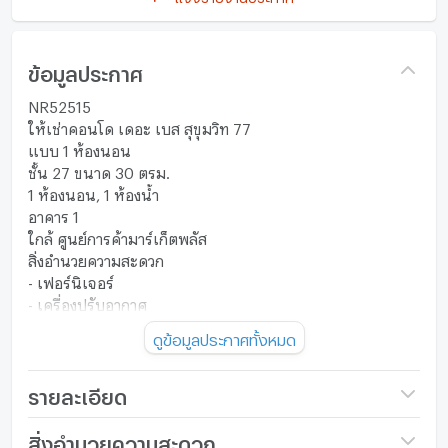
ข้อมูลประกาศ
NR52515
ให้เช่าคอนโด เดอะ เบส สุขุมวิท 77
แบบ 1 ห้องนอน
ชั้น 27 ขนาด 30 ตรม.
1 ห้องนอน, 1 ห้องน้ำ
อาคาร 1
ใกล้ ศูนย์การค้ามาร์เก็ตพลัส
สิ่งอำนวยความสะดวก
- เฟอร์นิเจอร์
- เครื่องปรับอากาศ
- TV
ดูข้อมูลประกาศทั้งหมด
- ตู้เย็น
- เครื่องทำน้ำร้อน
- เตาปรุงอาหาร
รายละเอียด
- เครื่องดูดควัน
- เครื่องซักผ้า
ชื่อโครงการ
The Base Sukhumvit 77
สิ่งอำนวยความสะดวก