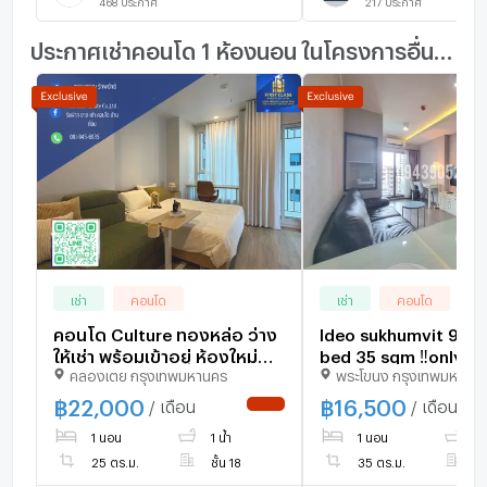
468
ประกาศ
217
ประกาศ
ประกาศเช่าคอนโด 1 ห้องนอน ในโครงการอื่นๆ ใกล้เคียง
เช่า
คอนโด
เช่า
คอนโด
คอนโด Culture ทองหล่อ ว่าง
Ideo sukhumvit 93☎️
ให้เช่า พร้อมเข้าอยู่ ห้องใหม่
bed 35 sqm ‼️only
คลองเตย กรุงเทพมหานคร
พระโขนง กรุงเทพมหานค
เฟอร์ใหม่ ไม่เคยมีคนอยู่มาก่อน
16500/month‼️ NOW
!!
AVAILABLE 🔆✅
฿
22,000
฿
16,500
/ เดือน
/ เดือน
NEW !
1 นอน
1 น้ำ
1 นอน
1 
25 ตร.ม.
ชั้น 18
35 ตร.ม.
ชั