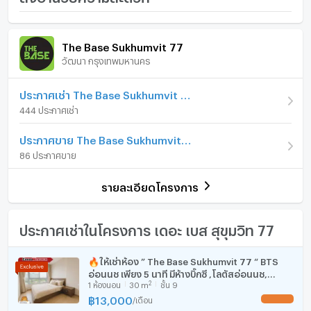
- เตาไมโครเวฟ
ราคา
13,500
/ เดือน
ภายในห้อง
ภายในโครงการ
มัดจำ 2 เดือน ล่วงหน้า 1 เดือน
The Base Sukhumvit 77
เงินมัดจำ/ประกัน
โทรสอบถาม
วัฒนา กรุงเทพมหานคร
เฟอร์นิเจอร์
สัญญาขั้นต่ำ 1 ปี
ค่าเช่าล่วงหน้า
โทรสอบถาม
--------------------------------------------------------
โทรศัพท์บ้าน
ประกาศเช่า The Base Sukhumvit 77
รูปแบบห้อง
1 ห้องนอน
444 ประกาศเช่า
สิ่งอำนวยความสะดวก
เครื่องปรับอากาศ
ห้องอยู่ชั้นที่
27
ประกาศขาย The Base Sukhumvit 77
เครื่องทำน้ำร้อน/น้ำอุ่น
จำนวนห้องนอน
1 ห้องนอน
86 ประกาศขาย
- ลิฟท์
ประตูห้องระบบ digital lock
จำนวนห้องน้ำ
1 ห้องน้ำ
รายละเอียดโครงการ
อ่างอาบน้ำ
- ที่จอดรถ
ขนาดพื้นที่ห้อง
30 ตร.ม.
TV
ประกาศเช่าในโครงการ เดอะ เบส สุขุมวิท 77
- การรักษาความปลอดภัย 24 ชั่วโมง
เตาปรุงอาหาร
🔥ให้เช่าห้อง ” The Base Sukhumvit 77 “ BTS
อ่อนนุช เพียง 5 นาที มีห้างบิ๊กซี ,โลตัสอ่อนนุช,
ตู้เย็น
2
1
ห้องนอน
30
m
ชั้น 9
Century Plaze ทำเลฮอตใจกลางเมือง 🔥
- กล้องวงจรปิด
฿
13,000
/
เดือน
UPDATE !
เครื่องดูดควัน