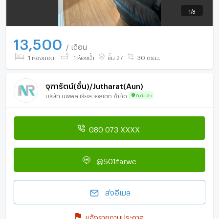
1
/
8
13,500
/ เดือน
1 ห้องนอน
1 ห้องน้ำ
ชั้น 27
30 ตร.ม.
จุฑารัตน์(อั๋น)/Jutharat(Aun)
บริษัท นพพล เรียล เอสเตท จำกัด
ยืนยันแล้ว
080 073 XXXX
@501farwc
ส่งอีเมล
แจ้งรายงานประกาศ