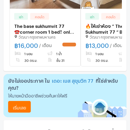
เช่า
คอนโด
เช่า
คอนโด
The base sukhumvit 77
🔥ให้เช่าห้อง ” The B
☎️corner room 1 bed‼️ only
Sukhumvit 77 “ BTS 
วัฒนา กรุงเทพมหานคร
วัฒนา กรุงเทพมหานคร
16000/month ‼️FULLY
เพียง 5 นาที มีห้างบิ๊กซ
FURNISHED 🔆
อ่อนนุช, Century Plaze ทำเล
฿
16,000
฿
13,000
/ เดือน
/ เดือน
UPDATE !
ฮอตใจกลางเมือง 🔥
1 นอน
1 น้ำ
1 นอน
1 
30 ตร.ม.
ชั้น 31
30 ตร.ม.
ชั
ยังไม่เจอประกาศ ใน
เดอะ เบส สุขุมวิท 77
ที่ใช่สำหรับ
คุณ?
ให้นายหน้ามืออาชีพช่วยค้นหาให้ฟรี
เริ่มเลย