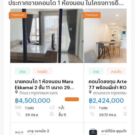
ประกาศขายคอนโด 1 ห้องนอน ในโครงการอื่นๆ ใกล้เคียง
ขาย
คอนโด
ขาย
คอนโด
ขายคอนโด 1 ห้องนอน Maru
คอนโดลงทุน Artemis ส
Ekkamai 2 ชั้น 11 ขนาด 29
77 พร้อมผู้เช่า ROI 6
วัฒนา กรุงเทพมหานคร
สวนหลวง กรุงเทพมหาน
ตร.ม. ใกล้ BTS เอกมัย (ID
ราคาคุ้ม - U5904657
2770367)
฿
4,500,000
฿
2,424,000
UPDATE !
1 นอน
1 น้ำ
1 นอน
1 
29 ตร.ม.
ชั้น 11
29.72 ตร.ม.
ชั
มารุ เอกมัย 2
อาร์ทีมิส สุขุมวิท 77