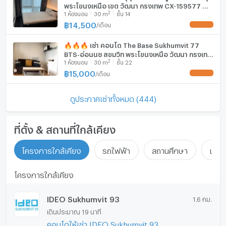
พระโขนงเหนือ เขต วัฒนา กรุงเทพ CX-159577 ✅
2
1
ห้องนอน
30
m
ชั้น 14
ทักไลน์ @connexproperty ตอบทันที ทีมงานมือ
อาชีพ ✅
฿
14,500
/
เดือน
UPDATE !
🔥🔥🔥 เช่า คอนโด The Base Sukhumvit 77
BTS-อ่อนนุช สุขุมวิท พระโขนงเหนือ วัฒนา กรุงเทพ
2
1
ห้องนอน
30
m
ชั้น 22
CX-02240 ✅ ทักไลน์ @connexproperty ตอบ
ทันที ทีมงานมืออาชีพ ✅ 🔥🔥🔥
฿
15,000
/
เดือน
UPDATE !
ดูประกาศเช่าทั้งหมด (444)
ที่ตั้ง & สถานที่ใกล้เคียง
โครงการใกล้เคียง
รถไฟฟ้า
สถานศึกษา
แหล่ง
โครงการใกล้เคียง
IDEO Sukhumvit 93
1.6 กม.
เดินประมาณ 19 นาที
คอนโดให้เช่า IDEO Sukhumvit 93