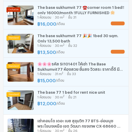
The base sukhumvit 77 ☎️corner room 1 bed‼️
มีอินเตอร์เน็ตไร้สาย (Wi-Fi) ในห้องพัก
only 16000/month ‼️FULLY FURNISHED 🔆
- สระว่ายน้ำ
2
1
ห้องนอน
30
m
ชั้น 31
เครื่องซักผ้า
฿
16,000
/
เดือน
UPDATE !
ไมโครเวฟ
- ฟิตเนส
The base sukhumvit 77 🎉🎉 1bed 30 sqm.
Only 13,500 bath
2
1
ห้องนอน
30
m
ชั้น 32
฿
13,500
- สวนหย่อม
/
เดือน
UPDATE !
--------------------------------------------------------
🌸🌸🌸รหัส SI101401 ให้เช่า The Base
Sukhumvit77 ห้องสวย ชั้นสูง วิวสระ ราคาดี๊ดี มี
สถานที่ใกล้เคียง
2
1
ห้องนอน
31
m
ชั้น 33
เครื่องซักผ้า!!!ใกล้BTS อ่อนนุช!!!
฿
15,000
/
เดือน
- ศูนย์การค้ามาร์เก็ตพลัส ห่างจากคอนโด 1.1 กิโลเมตร (ขับรถ
The base 77 1 bed for rent nice unit
2
1
ห้องนอน
30
m
ชั้น 21
4 นาที)
฿
12,000
/
เดือน
- ห้องโชว์พระโขนงพลาซ่า – 1.3 กิโลเมตร (ขับรถ 13 นาที)
เช่าคอนโด เดอะ เบส สุขุมวิท 77 BTS-อ่อนนุช
พระโขนงเหนือ เขต วัฒนา กรุงเทพ CX-68660 ✅
2
1
ห้องนอน
30
m
ชั้น 26
ทักไลน์ @connexproperty ตอบทันที ทีมงานมือ