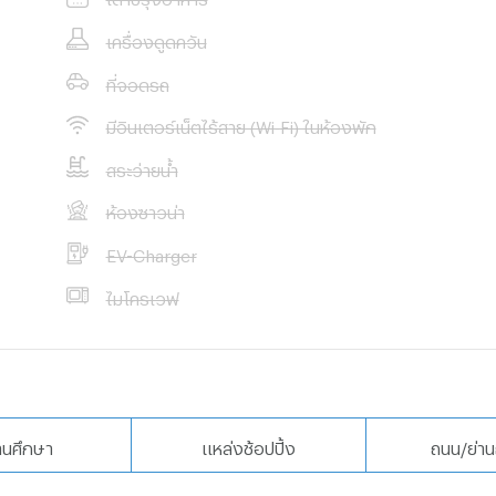
เครื่องดูดควัน
ที่จอดรถ
มีอินเตอร์เน็ตไร้สาย (Wi-Fi) ในห้องพัก
สระว่ายน้ำ
ห้องซาวน่า
EV-Charger
ไมโครเวฟ
านศึกษา
แหล่งช้อปปิ้ง
ถนน/ย่าน