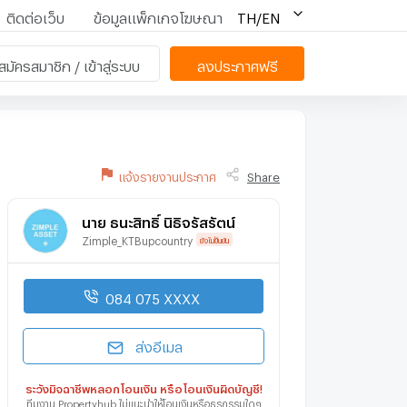
ติดต่อเว็บ
ข้อมูลแพ็กเกจโฆษณา
TH/EN
สมัครสมาชิก / เข้าสู่ระบบ
ลงประกาศฟรี
แจ้งรายงานประกาศ
Share
นาย ธนะสิทธิ์ นิธิจรัสรัตน์
Zimple_KTBupcountry
ยังไม่ยืนยัน
084 075 XXXX
ส่งอีเมล
ระวังมิจฉาชีพหลอกโอนเงิน หรือโอนเงินผิดบัญชี!
ทีมงาน Propertyhub ไม่แนะนำให้โอนเงินหรือธุรกรรมใดๆ