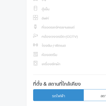
ตู้เย็น
ลิฟท์
ที่จอดรถจักรยานยนต์
กล้องวงจรปิด (CCTV)
โรงยิม / ฟิตเนส
ห้องสตรีม
เครื่องซักผ้า
ที่ตั้ง & สถานที่ใกล้เคียง
รถไฟฟ้า
สถ