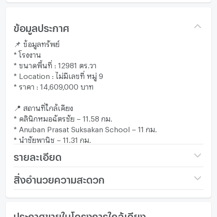
ข้อมูลประกาศ
📌 ข้อมูลทรัพย์
* โรงงาน
* ขนาดพื้นที่ : 12981 ตร.วา
* Location : ไม่มีเลขที่ หมู่ 9
* ราคา : 14,609,000 บาท
📍 สถานที่ใกล้เคียง
* คลินิกหมอฉัตรชัย – 11.58 กม.
* Anuban Prasat Suksakan School – 11 กม.
* นำชัยพานิช – 11.31 กม.
รายละเอียด
ราคา
26,783,000
สิ่งอำนวยความสะดวก
จำนวนห้องนอน
1 ห้องนอน
เฟอร์นิเจอร์
ประกาศขายในโครงการใกล้เคียง
ขนาดที่ดิน
32 ไร่ / 1 งาน / 81 ตร.ว.
โทรศัพท์บ้าน