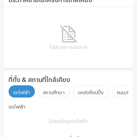
พื้นที่ใช้สอย (ตร.ม.)
12981 ตร.ม.
เครื่องปรับอากาศ
เครื่องทำน้ำร้อน/น้ำอุ่น
ประตูห้องระบบ digital lock
ไม่มีรายการประกาศ
อ่างอาบน้ำ
TV
เตาปรุงอาหาร
ที่ตั้ง & สถานที่ใกล้เคียง
ตู้เย็น
รถไฟฟ้า
สถานศึกษา
แหล่งช้อปปิ้ง
ถนน/ย่านธ
เครื่องดูดควัน
รถไฟฟ้า
ลิฟท์
ที่จอดรถ
ไม่พบข้อมูลรถไฟฟ้า
ที่จอดรถจักรยานยนต์