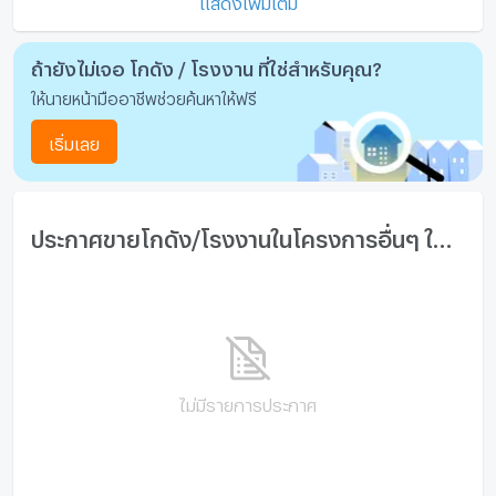
แสดงเพิ่มเติม
มีอินเตอร์เน็ตไร้สาย (Wi-Fi) ในห้องพัก
กล้องวงจรปิด (CCTV)
ถ้ายังไม่เจอ โกดัง / โรงงาน ที่ใช่สำหรับคุณ?
ให้นายหน้ามืออาชีพช่วยค้นหาให้ฟรี
สระว่ายน้ำ
เริ่มเลย
โรงยิม / ฟิตเนส
ห้องซาวน่า
ห้องสตรีม
ประกาศขายโกดัง/โรงงานในโครงการอื่นๆ ใกล้เคียง
EV-Charger
เครื่องซักผ้า
ไมโครเวฟ
ไม่มีรายการประกาศ