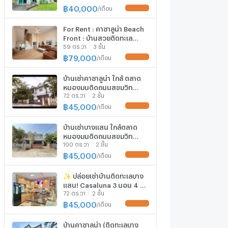
ความปลอดภัยสูง
฿
40,000
/
เดือน
UPDATE !
For Rent : คาซาลูน่า Beach
Front : บ้านสวยติดทะเล
59 ตร.วา
3 ชั้น
ตกแต่งสวย พร้อมเข้าอยู่ มี
ชายหาดส่วนตัว
฿
79,000
/
เดือน
UPDATE !
บ้านเช่าคาซาลูน่า ใกล้ ตลาด
หนองมนติดถนนสุขุมวิท
72 ตร.วา
2 ชั้น
หมู่บ้านคาซาลูน่า บางแสน✅
พร้อมเข้าอยู่ #HR0092
฿
45,000
/
เดือน
UPDATE !
บ้านเช่าบางเเสน ใกล้ตลาด
หนองมนติดถนนสุขุมวิท
100 ตร.วา
2 ชั้น
Casalunar Village ✅
พร้อมเข้าอยู่ #HR0067
฿
45,000
/
เดือน
UPDATE !
✨ ปล่อยเช่าบ้านติดทะเลบาง
แสน! Casaluna 3 นอน 4 น้ำ
72 ตร.วา
2 ชั้น
– ความเป็นส่วนตัวระดับ 5
ดาว
฿
45,000
/
เดือน
UPDATE !
บ้านคาซาลูน่า (ติดทะเลบาง