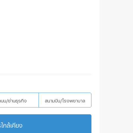
ถนน/ย่านธุรกิจ
สนามบิน/โรงพยาบาล
ใกล้เคียง
แสดงเพิ่มเติม