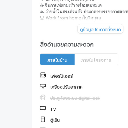
☕ จิบกาแฟยามเช้า พร้อมลมทะเล
🏊 ว่ายน้ำในสระส่วนตัว ท่ามกลางบรรยากาศชา
💻 Work from home กับวิวทะเล
🌅 ชมพระอาทิตย์ตกจากห้องนั่งเล่น
ดูข้อมูลประกาศทั้งหมด
🍷 ดินเนอร์เบาๆ กับครอบครัวในบ้านที่เต็มไปด
ที่นี่…ไม่ใช่แค่บ้าน
สิ่งอำนวยความสะดวก
แต่คือ พื้นที่พักใจจากความวุ่นวายของเมือง
เหมาะสำหรับ
ภายในบ้าน
ภายในโครงการ
✔ ผู้บริหาร ✔ ครอบครัว ✔ ชาวต่างชาติ (Expat)
✔ คนที่อยากใช้ชีวิตติดทะเลอย่างแท้จริง
เฟอร์นิเจอร์
📩 สนใจสอบถาม / นัดชมบ้าน
โทร: 092-990-5838 (เจ)
เครื่องปรับอากาศ
Line: jayimmy
ประตูห้องระบบ digital lock
ให้ทุกวันของคุณ คือวันพักผ่อนริมทะเล
TV
ตู้เย็น