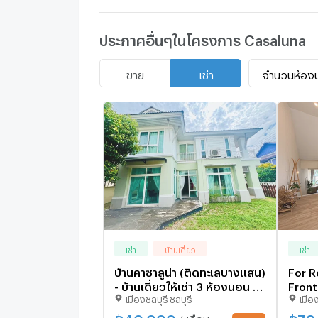
ประกาศอื่นๆในโครงการ Casaluna
จำนวนห้อง
ขาย
เช่า
เช่า
บ้านเดี่ยว
เช่า
บ้านคาซาลูน่า (ติดทะเลบางแสน)
For R
- บ้านเดี่ยวให้เช่า 3 ห้องนอน -
Front
เมืองชลบุรี ชลบุรี
เมือง
เงียบสงบเป็นส่วนตัว ความ
ตกแต่
ปลอดภัยสูง
ชายหา
฿
40,000
฿
79
/ เดือน
UPDATE !