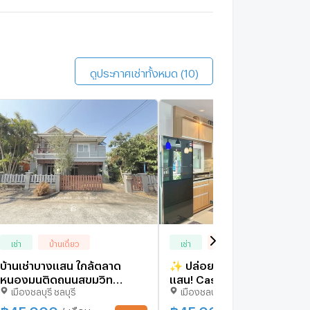
anya Resort Chonburi
7.4 กม.
ดูประกาศเช่าทั้งหมด (10)
เช่า
บ้านเดี่ยว
เช่า
บ้านเดี่ยว
บ้านเช่าบางเเสน ใกล้ตลาด
✨ ปล่อยเช่าบ้านติดทะเลบาง
หนองมนติดถนนสุขุมวิท
แสน! Casaluna 3 นอน 4 น้ำ 
เมืองชลบุรี ชลบุรี
เมืองชลบุรี ชลบุรี
Casalunar Village ✅ พร้อม
ความเป็นส่วนตัวระดับ 5 ดาว
เข้าอยู่ #HR0067
฿
45,000
฿
45,000
/ เดือน
/ เดือน
UPDATE !
UPDATE 