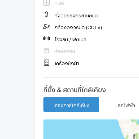
ลิฟท์
ที่จอดรถจักรยานยนต์
กล้องวงจรปิด (CCTV)
โรงยิม / ฟิตเนส
ห้องสตรีม
เครื่องซักผ้า
ที่ตั้ง & สถานที่ใกล้เคียง
โครงการใกล้เคียง
รถไฟฟ้า