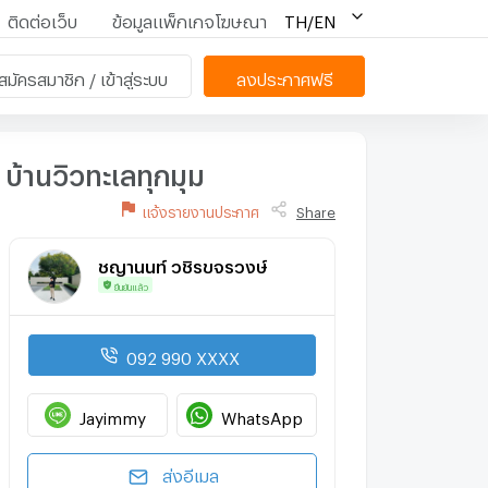
ติดต่อเว็บ
ข้อมูลแพ็กเกจโฆษณา
TH/EN
สมัครสมาชิก / เข้าสู่ระบบ
ลงประกาศฟรี
บ้านวิวทะเลทุกมุม
แจ้งรายงานประกาศ
Share
ชญานนท์ วชิรขจรวงษ์
ยืนยันแล้ว
092 990 XXXX
Jayimmy
WhatsApp
ส่งอีเมล