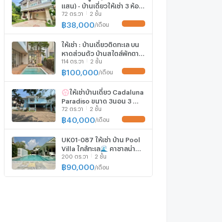
แสน) - บ้านเดี่ยวให้เช่า 3 ห้อง
72 ตร.วา
2 ชั้น
นอน - เงียบสงบเป็นส่วนตัว
ความปลอดภัยสูง
฿
38,000
/
เดือน
UPDATE !
ให้เช่า : บ้านเดี่ยวติดทะเล บน
หาดส่วนตัว บ้านสไตล์พักตาก
114 ตร.วา
2 ชั้น
อากาศ / หมู่บ้าน คาซาลูน่า / ให้
ทุกวันเป็นวันที่พักผ่อน
฿
100,000
/
เดือน
UPDATE !
💮ให้เช่าบ้านเดี่ยว Cadaluna
Paradiso ขนาด 3นอน 3 น้ำ
72 ตร.วา
2 ชั้น
บ้านสวย เฟอร์นิเจอร์ครบ
ครัน ชายหาดส่วนตัว เช่าเพียง
฿
40,000
/
เดือน
UPDATE !
40000-
UK01-087 ให้เช่า บ้าน Pool
Villa ใกล้ทะเล🌊 คาซาลูน่า
200 ตร.วา
2 ชั้น
บางพระ-บางแแสน
฿
90,000
/
เดือน