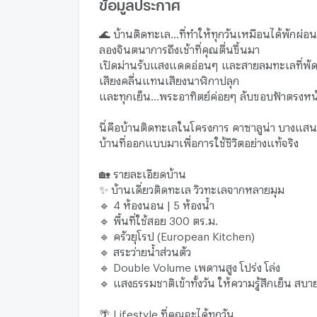
ข้อมูลประกาศ
🌊 บ้านติดทะเล…ที่ทำให้ทุกวันเหมือนได้พักผ่อน
ลองจินตนาการถึงเช้าที่คุณตื่นขึ้นมา
เปิดม่านรับแสงแดดอ่อนๆ และสายลมทะเลที่พัดเข
เสียงคลื่นแทนเสียงนาฬิกาปลุก
และทุกเย็น…พระอาทิตย์ค่อยๆ ลับขอบฟ้าตรงหน
นี่คือบ้านติดทะเลในโครงการ คาซาลูน่า บางแสน
บ้านที่ออกแบบมาเพื่อการใช้ชีวิตอย่างแท้จริง
🏡 รายละเอียดบ้าน
✨ บ้านเดี่ยวติดทะเล วิวทะเลจากหลายมุม
🔹 4 ห้องนอน | 5 ห้องน้ำ
🔹 พื้นที่ใช้สอย 300 ตร.ม.
🔹 ครัวยุโรป (European Kitchen)
🔹 สระว่ายน้ำส่วนตัว
🔹 Double Volume เพดานสูง โปร่ง โล่ง
🔹 แสงธรรมชาติเข้าทั้งวัน ให้ความรู้สึกเย็น สบ
🌴 Lifestyle ที่คุณจะได้ทุกวัน