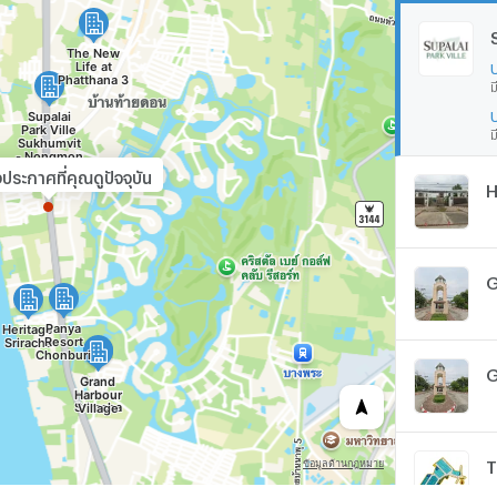
ม
ม
ประกาศที่คุณดูปัจจุบัน
H
G
G
T