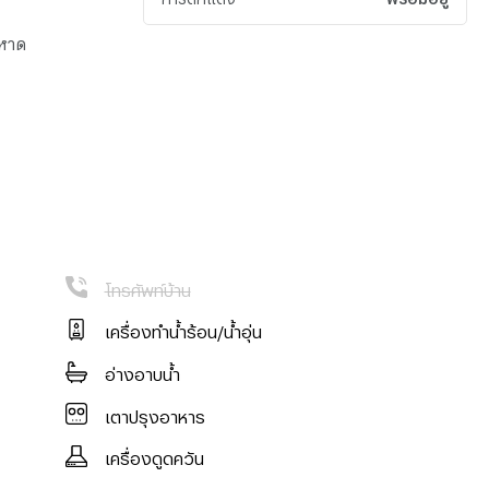
ยหาด
้วยแสงธรรมชาติ
โทรศัพท์บ้าน
เครื่องทำน้ำร้อน/น้ำอุ่น
อ่างอาบน้ำ
เตาปรุงอาหาร
เครื่องดูดควัน