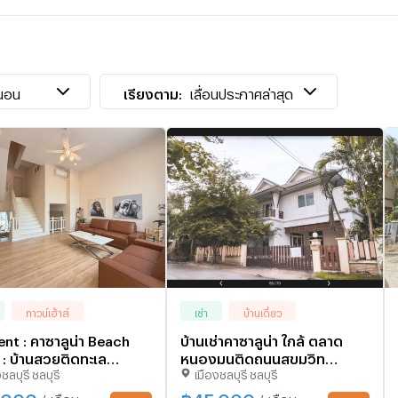
P
นอน
เรียงตาม:
เลื่อนประกาศล่าสุด
ทาวน์เฮ้าส์
เช่า
บ้านเดี่ยว
ent : คาซาลูน่า Beach
บ้านเช่าคาซาลูน่า ใกล้ ตลาด
 : บ้านสวยติดทะเล
หนองมนติดถนนสุขุมวิท
ชลบุรี ชลบุรี
เมืองชลบุรี ชลบุรี
งสวย พร้อมเข้าอยู่ มี
หมู่บ้านคาซาลูน่า บางแสน✅
ดส่วนตัว
พร้อมเข้าอยู่ #HR0092
,000
฿
45,000
/ เดือน
/ เดือน
UPDATE !
UPDATE !