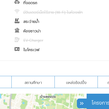
ที่จอดรถ
มีอินเตอร์เน็ตไร้สาย (Wi-Fi) ในห้องพัก
สระว่ายน้ำ
ห้องซาวน่า
EV-Charger
ไมโครเวฟ
สถานศึกษา
แหล่งช้อปปิ้ง
โครงการ