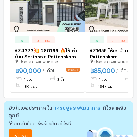
เช่า
บ้านเดี่ยว
เช่า
บ้านเดี่ยว
#Z4373💥 280169 🔥ให้เช่า
#Z1655 ให้เช่าบ้าน Set
บ้าน Setthasiri Pattanakarn
Pattanakarn
ประเวศ กรุงเทพมหานคร
ประเวศ กรุงเทพมหานคร
฿
90,000
฿
85,000
/ เดือน
/ เดือน
4 นอน
3 น้ำ
4 นอน
3 น
180 ตร.ม.
194 ตร.ม.
ยังไม่เจอประกาศ ใน
เศรษฐสิริ พัฒนาการ
ที่ใช่สำหรับ
คุณ?
ให้นายหน้ามืออาชีพช่วยค้นหาให้ฟรี
เริ่มเลย