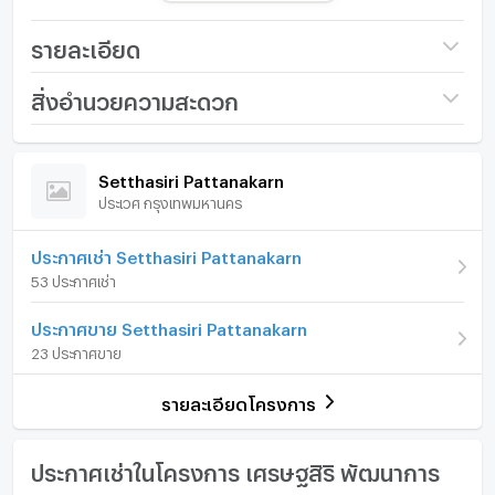
ห้องน้ำ : 3 ห้อง
ห้องอื่นๆ :
รายละเอียด
ที่จอดรถ : 2
ทิศ : 0
ชื่อโครงการ
Setthasiri Pattanakarn
สิ่งอำนวยความสะดวก
ราคา
85,000
/ เดือน
ภายในบ้าน
ภายในโครงการ
สิ่งอำนวยความสะดวก :
Setthasiri Pattanakarn
เงินมัดจำ/ประกัน
1 เดือน
Clubhouse
ประเวศ กรุงเทพมหานคร
เฟอร์นิเจอร์
สระว่ายน้ำระบบเกลือ
ค่าเช่าล่วงหน้า
1 เดือน
ห้องออกกำลังกายวิวสวน
โทรศัพท์บ้าน
ประกาศเช่า Setthasiri Pattanakarn
ห้องอบไอน้ำ Steam Room
จำนวนชั้น
2 ชั้น
53 ประกาศเช่า
ห้องอเนกประสงค์
เครื่องปรับอากาศ
สวนสาธารณะ
จำนวนห้องนอน
4 ห้องนอน
ประกาศขาย Setthasiri Pattanakarn
Jogging Track
เครื่องทำน้ำร้อน/น้ำอุ่น
จำนวนห้องน้ำ
3 ห้องน้ำ
23 ประกาศขาย
Access Card Control
ประตูห้องระบบ digital lock
CCTV
ขนาดที่ดิน
67 ตร.ว.
รายละเอียดโครงการ
ระบบรักษาความปลอดภัยตลอด 24 ชม.
อ่างอาบน้ำ
พื้นที่ใช้สอย (ตร.ม.)
181 ตร.ม.
ทำเลดี สถานที่ใกล้เคียง :
TV
ประกาศเช่าในโครงการ เศรษฐสิริ พัฒนาการ
Tesco Lotus อ่อนนุช 80 : 3.9 กม.