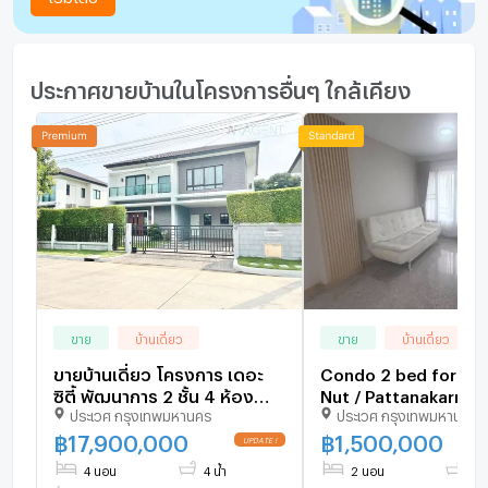
ประกาศขายบ้านในโครงการอื่นๆ ใกล้เคียง
ขาย
บ้านเดี่ยว
ขาย
บ้านเดี่ยว
ขายบ้านเดี่ยว โครงการ เดอะ
Condo 2 bed for sale – On
ซิตี้ พัฒนาการ 2 ชั้น 4 ห้อง
Nut / Pattanakarn
ประเวศ กรุงเทพมหานคร
ประเวศ กรุงเทพมหานคร
นอน 4 ห้องน้ำ
฿
17,900,000
฿
1,500,000
4 นอน
4 น้ำ
2 นอน
1 น้