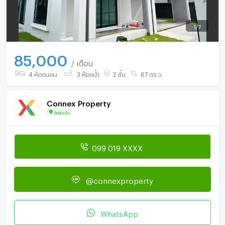
1
/
7
85,000
/ เดือน
4 ห้องนอน
3 ห้องน้ำ
2 ชั้น
67 ตร.ว.
Connex Property
ยืนยันแล้ว
099 019 XXXX
@connexproperty
WhatsApp