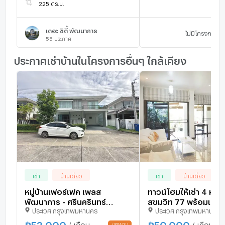
225 ตร.ม.
เดอะ ซิตี้ พัฒนาการ
ไม่มีโครงการ
55
ประกาศ
ประกาศเช่าบ้านในโครงการอื่นๆ ใกล้เคียง
เช่า
บ้านเดี่ยว
เช่า
บ้านเดี่ยว
หมู่บ้านเฟอร์เฟค เพลส
ทาวน์โฮมให้เช่า 4 ห้
พัฒนาการ - ศรีนครินทร์
สุขุมวิท 77 พร้อมเลี้ยง
ประเวศ กรุงเทพมหานคร
ประเวศ กรุงเทพมหานคร
เฟอร์นิเจอร์พร้อมเข้าอยู่ ID
LINE : @471ovhib 📲
฿
53,000
฿
50,000
/ เดือน
/ เดือน