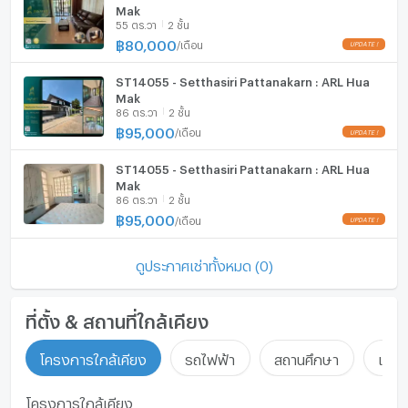
Mak
LINE OA: @connexproperty
55 ตร.วา
2 ชั้น
Whatsapp: +66 99 019 9900
฿
80,000
/
เดือน
Wechat ID : wxid_idbemm7t5gbj22
https://connex.in.th/
ST14055 - Setthasiri Pattanakarn : ARL Hua
update : 2026-08-07 00:10:01
Mak
86 ตร.วา
2 ชั้น
฿
95,000
/
เดือน
ST14055 - Setthasiri Pattanakarn : ARL Hua
Mak
86 ตร.วา
2 ชั้น
฿
95,000
/
เดือน
ดูประกาศเช่าทั้งหมด (0)
ที่ตั้ง & สถานที่ใกล้เคียง
โครงการใกล้เคียง
รถไฟฟ้า
สถานศึกษา
แหล่ง
โครงการใกล้เคียง