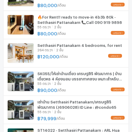
฿
80,000
/
เดือน
Bangkok Prep : 13.2 กม.
EV-Charger
NIDA : 10 กม.
🔥For Rent!! ready to move-in 4b3b 80k -
เครื่องซักผ้า
รพ.สิรินธร : 6.6 กม.
Setthasiri Pattanakarn 📞Call 090 919 9898
รพ.วิภาราม : 5 กม.
55 ตร.วา
2 ชั้น
ไมโครเวฟ
รพ.การุญเวชสุขาภิบาล 3 : 11.7 กม.
฿
80,000
/
เดือน
ARL หัวหมาก : 5.3 กม.
Setthasiri Pattanakarn 4 bedrooms, for rent
สวนหลวง ร.9 : 3.1 กม.
264 ตร.วา
2 ชั้น
สนามบินสุวรรณภูมิ : 15.5 กม.
฿
120,000
/
เดือน
โซนพื้นที่ :
SK055/ให้เช่าบ้านเดี่ยว เศรษฐสิริ พัฒนาการ | บ้าน
เดี่ยวหรู 4 ห้องนอน บรรยากาศสงบ เหมาะสำหรับ
55 ตร.วา
2 ชั้น
ครอบครัวและ Expat
**บริการปรึกษาสินเชื่อฟรี! ดอกเบี้ยพิเศษ และ วงเงินกู้สูงสุด
฿
90,000
/
เดือน
90-100% ของราคาประเมิน**
สอบถามข้อมูลเพิ่มเติม ติดต่อ
เช่าบ้าน Setthasiri Pattanakarn/เศรษฐสิริ
CONNEX PROPERTY สนใจซื้อ-ขายบ้าน ปรึกษาฟรี! ทีมงาน
พัฒนาการ (J6906028) ID Line : @condo65
มืออาชีพ
55 ตร.วา
2 ชั้น
Call: 099-019-9900
฿
79,999
/
เดือน
E-Mail:
info@connexproperty.co.th
Facebook: Connex Property
ST14022 - Setthasiri Pattanakarn : ARL Hua