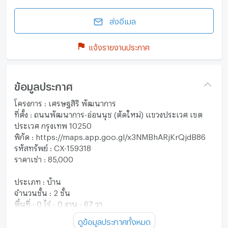
ส่งอีเมล
แจ้งรายงานประกาศ
ข้อมูลประกาศ
โครงการ : เศรษฐสิริ พัฒนาการ
ที่ตั้ง : ถนนพัฒนาการ-อ่อนนุช (ตัดใหม่) แขวงประเวศ เขต
ประเวศ กรุงเทพ 10250
พิกัด : https://maps.app.goo.gl/x3NMBhARjKrQjdB86
รหัสทรัพย์ : CX-159318
ราคาเช่า : 85,000
ประเภท : บ้าน
จำนวนชั้น : 2 ชั้น
พื้นที่ : 0 ไร่ - 0 งาน - 67 วา
พื้นที่ใช้สอย : 181 ตร.ม.
ดูข้อมูลประกาศทั้งหมด
ห้องนอน : 4 ห้อง