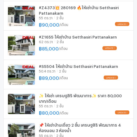
Maxvalue พัฒนาการ : 4.7 กม.
เตาปรุงอาหาร
#Z4373💥 280169 🔥ให้เช่าบ้าน Setthasiri
ซีคอนสแควร์ : 5.5 กม.
Pattanakarn
ตู้เย็น
พาราไดซ์ : 6.2 กม.
55 ตร.วา
2 ชั้น
London Street : 6.2 กม.
฿
90,000
/
เดือน
เครื่องดูดควัน
Tesco Lotus พัฒนาการ : 6.3 กม.
Big C บางนา : 7.9 กม.
#Z1655 ให้เช่าบ้าน Setthasiri Pattanakarn
ลิฟท์
62 ตร.วา
2 ชั้น
Central บางนา : 7.9 กม.
฿
85,000
/
เดือน
Big C อ่อนนุช : 8.1 กม.
ที่จอดรถ
The Paseo : 8.6 กม.
ที่จอดรถจักรยานยนต์
The Nine : 9.9 กม.
#S5504 ให้เช่าบ้าน Setthasiri Pattanakarn
The Mall ราม 1 , 2 : 10.1 กม.
50.4 ตร.วา
2 ชั้น
มีอินเตอร์เน็ตไร้สาย (Wi-Fi) ในห้องพัก
The Mall บางกะปิ : 11.5 กม.
฿
89,000
/
เดือน
ไบเทคบางนา : 11.9 กม.
กล้องวงจรปิด (CCTV)
Airlink Park : 12.1 กม.
✨ ให้เช่า เศรษฐสิริ พัฒนาการ✨ ราคา 80,000
Tesco Lotus อ่อนนุช : 12.9 กม.
สระว่ายน้ำ
บาท/เดือน
Ikea บางนา : 15.6 กม.
55 ตร.วา
2 ชั้น
โรงยิม / ฟิตเนส
Mega บางนา : 15.6 กม.
฿
80,000
/
เดือน
ABAC : 8.5 กม.
ห้องซาวน่า
ม.รามคำแหง : 10 กม.
📌 ให้เช่าบ้านเดี่ยว 2 ชั้น เศรษฐสิริ พัฒนาการ 4
ห้องนอน 3 ห้องน้ำ
รร.เตรียมอุดมน้อมเกล้า : 15.2 กม.
ห้องสตรีม
55 ตร.วา
2 ชั้น
ม.เทคโนโลยีพระจอมเกล้าลาดกระบัง : 15.3 กม.