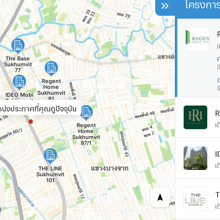
โครงการ
เ
ม
ม
น่งประกาศที่คุณดูปัจจุบัน
R
เ
I
เ
งินกู้สูงสุด 90-
T
เ
รี! ทีมงานมือ