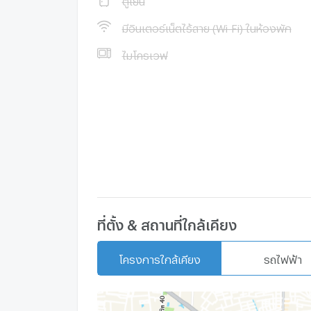
The Pyll สุขุมวิท 54 1 กม.
Big C อ่อนนุช 1.5 กม.
มีอินเตอร์เน็ตไร้สาย (Wi-Fi) ในห้องพัก
ตลาดอุดมสุข 2.5 กม.
ไมโครเวฟ
Bangkok Mall 3 กม.
ตลาดบางนา 3.2 กม.
เมเจอร์เอกมัย 3.5 กม.
Big C เอกมัย 4.1 กม.
ไบเทคบางนา 4.5 กม.
Gateway เอกมัย 4.8 กม.
Central Plaza บางนา 6 กม.
ตลาดสดลาซาล 6.2 กม.
Big C บางนา 6.1 กม.
SB Design Square 7 กม.
Makro สมุทรปราการ 9.1 กม.
ที่ตั้ง & สถานที่ใกล้เคียง
Big C ศิครินทร์ 9.4 กม.
เมกะบางนา 11.3 กม.
โครงการใกล้เคียง
รถไฟฟ้า
วิทยาลัยเทคโนโลยีกรุงเทพ 280 ม.
ม.กรุงเทพ 3.8 กม.