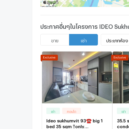
อาชีพ
Call: 099-019-9900
E-Mail:
info@connexproperty.co.th
ประกาศอื่นๆในโครงการ IDEO Sukh
Facebook: Connex Property
LINE OA: @connexproperty
Whatsapp: +66 99 019 9900
ประเภทห้อง
ขาย
เช่า
Wechat ID : wxid_idbemm7t5gbj22
https://connex.in.th/
update : 2026-08-08 00:10:01
เช่า
คอนโด
เช่า
Ideo sukhumvit 93☎️ big 1
35.5
bed 35 sqm ‼️only
condo