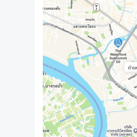
วิทยาลัยเซาท์อีสต์บางกอก 4.9 กม.
ร.ร.นานาชาติ St.Andrews 6 กม.
ร.ร.ลาซาล 6.9 กม.
ร.ร.นานาชาติบางกอกพัฒนา 7 กม.
ร.ร.เซนต์โยเซฟบางนา 7.9 กม.
ร.พ.ไทยนครินทร์ 6.5 กม.
ร.พ.ศิครินทร์ 8.9 กม.
ตำแห
ไปรษณีย์พระโขนง 2.3 กม.
ท่าเรือกรุงเทพ 6.1 กม.
โซนพื้นที่ :
**บริการปรึกษาสินเชื่อฟรี! ดอกเบี้ยพิเศษ และ วงเ
100% ของราคาประเมิน**
สอบถามข้อมูลเพิ่มเติม ติดต่อ
CONNEX PROPERTY สนใจซื้อ-ขายบ้าน ปรึกษาฟ