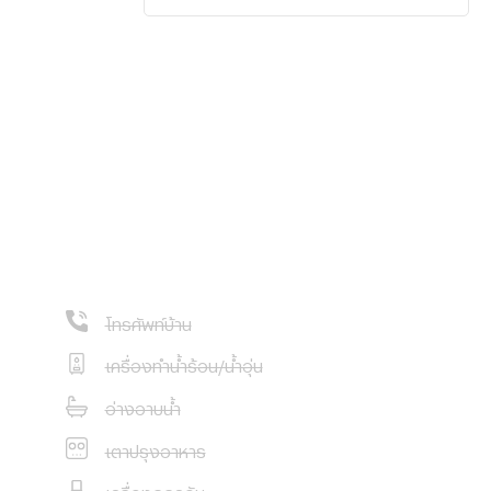
โทรศัพท์บ้าน
เครื่องทำน้ำร้อน/น้ำอุ่น
อ่างอาบน้ำ
เตาปรุงอาหาร
เครื่องดูดควัน