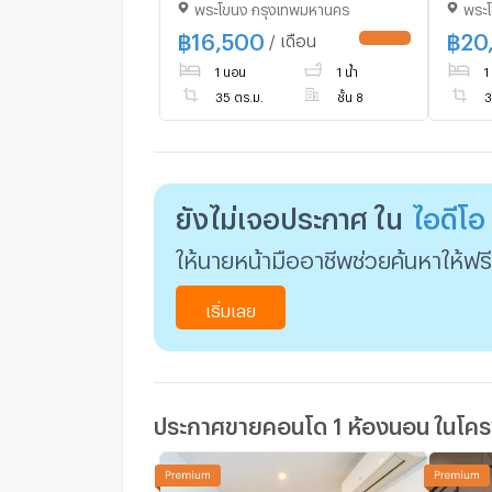
พระโขนง กรุงเทพมหานคร
พระ
16500/month‼️ NOW
Bang
AVAILABLE 🔆✅
฿
16,500
฿
20
/ เดือน
UPDATE !
1 นอน
1 น้ำ
1
35 ตร.ม.
ชั้น 8
3
ยังไม่เจอประกาศ ใน
ไอดีโอ
ให้นายหน้ามืออาชีพช่วยค้นหาให้ฟรี
เริ่มเลย
ประกาศขายคอนโด 1 ห้องนอน ในโครง