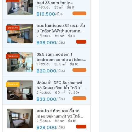
bed 35 sqm ‼️only
2
1
ห้องนอน
35
m
ชั้น 8
16500/month‼️ NOW
AVAILABLE 🔆✅
฿
16,500
/
เดือน
UPDATE !
คอนโดแต่งครบ 52 ตร.ม. ชั้น
9 ใกล้รถไฟฟ้าย่านบางจาก
2
2
ห้องนอน
52
m
ชั้น 9
พระโขนง
฿
38,000
/
เดือน
NEW !
35.5 sqm modern 1
bedroom condo at Ideo
2
1
ห้องนอน
35.5
m
ชั้น 10
Sukhumvit 93 Bang Chak
Bangkok
฿
20,000
/
เดือน
UPDATE !
ปล่อยเช่า IDEO Sukhumvit
93 ห้องมุม วิวแม่น้ำ ใกล้ BTS
2
2
ห้องนอน
60
m
ชั้น 20+
บางจาก เพียง 80 เมตร
฿
33,000
/
เดือน
UPDATE !
คอนโด 2 ห้องนอน ชั้น 16
Ideo Sukhumvit 93 ใกล้
2
2
ห้องนอน
52
m
ชั้น 16
BTS บางจาก 100 ม. (ID
3165734)
฿
28,000
/
เดือน
NEW !