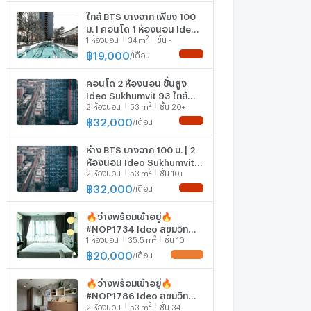
ใกล้ BTS บางจาก เพียง 100
ม. | คอนโด 1 ห้องนอน Ideo
2
1
ห้องนอน
34
m
ชั้น -
Sukhumvit 93 (ID
3171099)
฿
19,000
/
เดือน
NEW !
คอนโด 2 ห้องนอน ชั้นสูง
Ideo Sukhumvit 93 ใกล้
2
2
ห้องนอน
53
m
ชั้น 20+
BTS บางจาก (ID 3171065)
฿
32,000
/
เดือน
NEW !
ห่าง BTS บางจาก 100 ม. | 2
ห้องนอน Ideo Sukhumvit
2
2
ห้องนอน
53
m
ชั้น 10+
93 (ID 3171067)
฿
32,000
/
เดือน
NEW !
🔥ว่างพร้อมเข้าอยู่🔥
#NOP1734 Ideo สุขุมวิท
2
1
ห้องนอน
35.5
m
ชั้น 10
93✅แอดไลน์นัดชมห้อง🌸
฿
20,000
/
เดือน
UPDATE !
🔥ว่างพร้อมเข้าอยู่🔥
#NOP1786 Ideo สุขุมวิท
2
2
ห้องนอน
53
m
ชั้น 34
93✅แอดไลน์นัดชมห้อง🌸