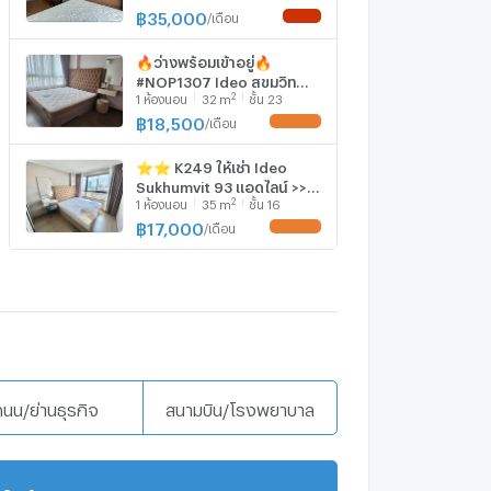
฿
35,000
/
เดือน
NEW !
🔥ว่างพร้อมเข้าอยู่🔥
#NOP1307 Ideo สุขุมวิท
2
1
ห้องนอน
32
m
ชั้น 23
93✅แอดไลน์นัดชมห้อง🌸
฿
18,500
/
เดือน
UPDATE !
⭐⭐ K249 ให้เช่า Ideo
Sukhumvit 93 แอดไลน์ >>
2
1
ห้องนอน
35
m
ชั้น 16
@top98 (ใส่@ด้วย) ⭐⭐
(ภาพถ่ายจากห้องจริง)
฿
17,000
/
เดือน
UPDATE !
ถนน/ย่านธุรกิจ
สนามบิน/โรงพยาบาล