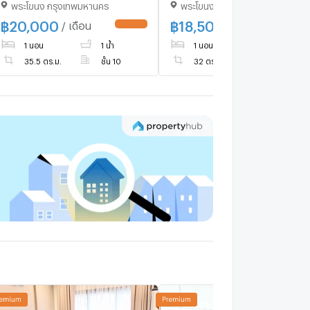
พระโขนง กรุงเทพมหานคร
พระโขนง กรุงเทพมหานคร
93✅แอดไลน์นัดชมห้อง🌸
93✅แอดไลน์นัดชมห้อง🌸
฿
20,000
฿
18,500
/ เดือน
/ เดือน
UPDATE !
UPDATE 
1 นอน
1 น้ำ
1 นอน
1 น้ำ
35.5 ตร.ม.
ชั้น 10
32 ตร.ม.
ชั้น 23