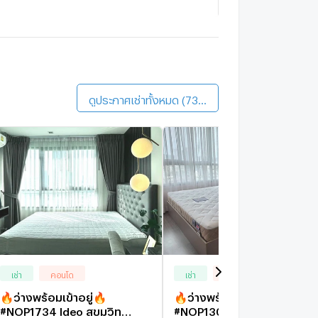
he Waterford Sukhumvit 50
1.9 กม.
ดินประมาณ 23 นาที
he Base Sukhumvit 77
1.6 กม.
ดินประมาณ 19 นาที
ดูประกาศเช่าทั้งหมด (734)
เช่า
คอนโด
เช่า
คอนโด
🔥ว่างพร้อมเข้าอยู่🔥
🔥ว่างพร้อมเข้าอยู่🔥
#NOP1734 Ideo สุขุมวิท
#NOP1307 Ideo สุขุมวิท