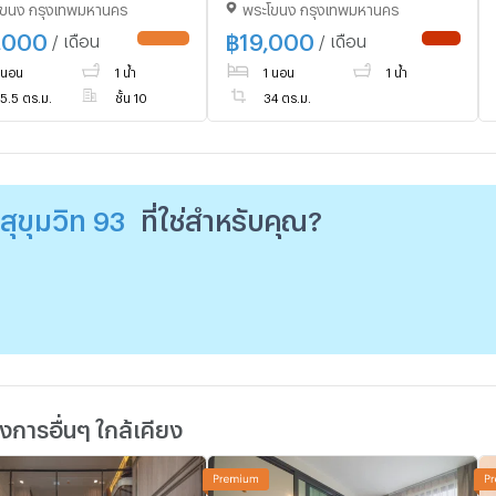
โขนง กรุงเทพมหานคร
พระโขนง กรุงเทพมหานคร
 Chak Bangkok
Sukhumvit 93 (ID 3171099)
,000
฿
19,000
/ เดือน
/ เดือน
UPDATE !
NEW !
 นอน
1 น้ำ
1 นอน
1 น้ำ
5.5 ตร.ม.
ชั้น 10
34 ตร.ม.
 สุขุมวิท 93
ที่ใช่สำหรับคุณ?
การอื่นๆ ใกล้เคียง