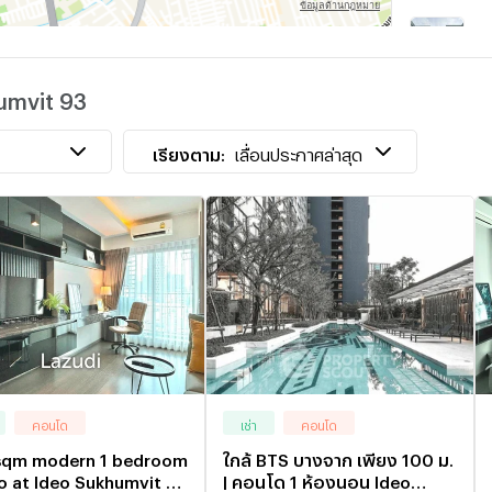
T
เ
umvit 93
T
เ
เรียงตาม:
เลื่อนประกาศล่าสุด
คอนโด
เช่า
คอนโด
 sqm modern 1 bedroom
ใกล้ BTS บางจาก เพียง 100 ม.
 at Ideo Sukhumvit 93
| คอนโด 1 ห้องนอน Ideo