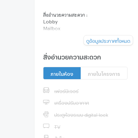
สิ่งอำนวยความสะดวก :
Lobby
Mailbox
ร้านค้า
ดูข้อมูลประกาศทั้งหมด
ที่จอดรถ
สวนส่วนกลาง
สระว่ายน้ำ
สิ่งอำนวยความสะดวก
สระว่ายน้ำเด็ก
ซาวน่า
ภายในห้อง
ภายในโครงการ
ฟิตเนส
ห้องเด็กเล่น
Co-Working Space
เฟอร์นิเจอร์
Access Card Control
CCTV
เครื่องปรับอากาศ
รปภ. 24 ชม.
ประตูห้องระบบ digital lock
ทำเลดี สถานที่ใกล้เคียง :
TV
7-11 ปากซอยสุขุมวิท 93 30 ม.
Tesco Lotus อ่อนนุช 850 ม.
ตู้เย็น