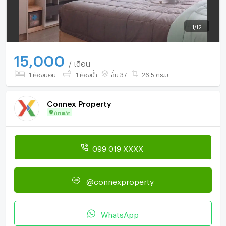
1
/
12
15,000
/ เดือน
1 ห้องนอน
1 ห้องน้ำ
ชั้น 37
26.5 ตร.ม.
Connex Property
ยืนยันแล้ว
099 019 XXXX
@connexproperty
WhatsApp