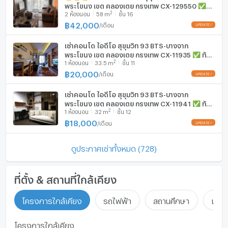
พระโขนง เขต คลองเตย กรุงเทพ CX-129550 ✅
2
2
ห้องนอน
58
m
ชั้น 16
ทักไลน์ @connexproperty ตอบทันที ทีมงานมือ
อาชีพ ✅ 🔥🔥🔥
฿
42,000
/
เดือน
**บริการปรึกษาสินเชื่อฟรี! ดอกเบี้ยพิเศษ และ วงเงินกู้สูงสุด
90-100% ของราคาประเมิน**
เช่าคอนโด ไอดีโอ สุขุมวิท 93 BTS-บางจาก
สอบถามข้อมูลเพิ่มเติม ติดต่อ
พระโขนง เขต คลองเตย กรุงเทพ CX-11935 ✅ ทัก
2
1
ห้องนอน
33.5
m
ชั้น 11
CONNEX PROPERTY สนใจซื้อ-ขายบ้าน ปรึกษาฟรี! ทีมงาน
ไลน์ @connexproperty ตอบทันที ทีมงานมืออาชีพ
✅
฿
20,000
/
เดือน
มืออาชีพ
Call: 099-019-9900
เช่าคอนโด ไอดีโอ สุขุมวิท 93 BTS-บางจาก
E-Mail:
info@connexproperty.co.th
พระโขนง เขต คลองเตย กรุงเทพ CX-11941 ✅ ทัก
Facebook: Connex Property
2
1
ห้องนอน
32
m
ชั้น 12
ไลน์ @connexproperty ตอบทันที ทีมงานมืออาชีพ
LINE OA: @connexproperty
✅
฿
18,000
/
เดือน
Whatsapp: +66 99 019 9900
Wechat ID : wxid_idbemm7t5gbj22
ดูประกาศเช่าทั้งหมด (728)
https://connex.in.th/
update : 2026-08-06 00:10:01
ที่ตั้ง & สถานที่ใกล้เคียง
โครงการใกล้เคียง
รถไฟฟ้า
สถานศึกษา
แหล่ง
โครงการใกล้เคียง