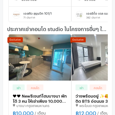
เอสคิว สุขุมวิท 101/1
เอลลิโอ เดล เนสท์
71
ประกาศ
382
ประกาศ
ประกาศเช่าคอนโด studio ในโครงการอื่นๆ ใกล้เคียง
เช่า
คอนโด
เช่า
คอนโด
♥️♥️ Newรีเจนท์โฮม​บางนา พัก
ว่างพร้อมอยู่ ✨🥰 1
ได้ 3 คน ให้เช่าเพียง 10,000
ติด BTS อ่อนนุช 30 
บางนา กรุงเทพมหานคร
พระโขนง กรุงเทพมหานค
บาท เครื่องใช้ไฟฟ้าครบ New
Mobi Sukhumvit 81 
Regent home Bts Bangna 🥰
line id:katk03
฿
10,000
฿
12,000
/ เดือน
/ เดือน