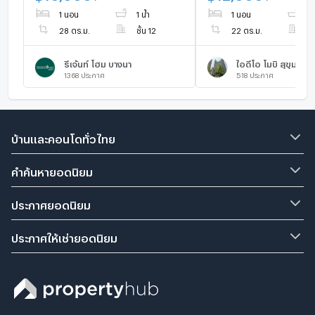
🥰
1 นอน
1 น้ำ
1 นอน
1 
28 ตร.ม.
ชั้น 12
22 ตร.ม.
ชั
รีเจ้นท์ โฮม บางนา
ไอดีโอ โมบิ สุขุมวิท
1368
ประกาศ
518
ประกาศ
บ้านและคอนโดทั่วไทย
คำค้นหายอดนิยม
ประกาศยอดนิยม
ประกาศให้เช่ายอดนิยม