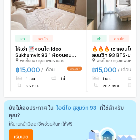
เช่า
คอนโด
เช่า
คอนโด
ให้เช่า 🌁คอนโด Ideo
🔥🔥🔥 เช่าคอนโด ไอดีโอ
Sukhumvit 93 1 ห้องนอน
สุขุมวิท 93 BTS-บางจ
พระโขนง กรุงเทพมหานคร
พระโขนง กรุงเทพมหานค
เฟอร์ครบ ทำเลดี🚇 ใกล้ BTS
พระโขนง เขต คลองเ
บางจาก
กรุงเทพ CX-106870 
฿
15,000
฿
15,000
/ เดือน
/ เดือน
ไลน์ @connexproper
1 นอน
1 น้ำ
1 นอน
1 
ทันที ทีมงานมืออาชีพ
🔥
26 ตร.ม.
26.5 ตร.ม.
ชั
ยังไม่เจอประกาศ ใน
ไอดีโอ สุขุมวิท 93
ที่ใช่สำหรับ
คุณ?
ให้นายหน้ามืออาชีพช่วยค้นหาให้ฟรี
เริ่มเลย