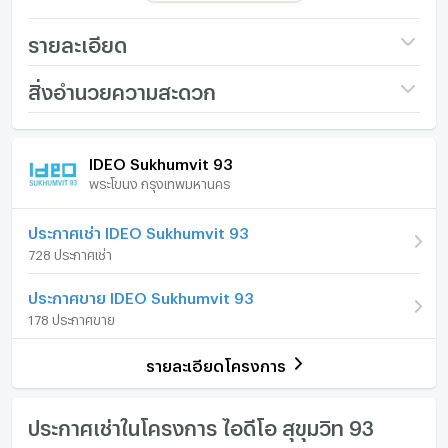
ห้องนอน : Studio
ห้องน้ำ : 1 ห้อง
รายละเอียด
ห้องอื่นๆ :
ที่จอดรถ : 0
ชื่อโครงการ
IDEO Sukhumvit 93
สิ่งอำนวยความสะดวก
ทิศ : 0
ราคา
15,000
/ เดือน
ภายในห้อง
ภายในโครงการ
IDEO Sukhumvit 93
เงินมัดจำ/ประกัน
1 เดือน
สิ่งอำนวยความสะดวก :
พระโขนง กรุงเทพมหานคร
เฟอร์นิเจอร์
Lobby
ค่าเช่าล่วงหน้า
1 เดือน
Mailbox
โทรศัพท์บ้าน
ประกาศเช่า IDEO Sukhumvit 93
ร้านค้า
รูปแบบห้อง
สตูดิโอ
728 ประกาศเช่า
ที่จอดรถ
เครื่องปรับอากาศ
สวนส่วนกลาง
ห้องอยู่ชั้นที่
37
ประกาศขาย IDEO Sukhumvit 93
สระว่ายน้ำ
เครื่องทำน้ำร้อน/น้ำอุ่น
จำนวนห้องนอน
1 ห้องนอน
178 ประกาศขาย
สระว่ายน้ำเด็ก
ประตูห้องระบบ digital lock
ซาวน่า
จำนวนห้องน้ำ
1 ห้องน้ำ
รายละเอียดโครงการ
ฟิตเนส
อ่างอาบน้ำ
ห้องเด็กเล่น
ขนาดพื้นที่ห้อง
26.5 ตร.ม.
Co-Working Space
TV
ประกาศเช่าในโครงการ ไอดีโอ สุขุมวิท 93
Access Card Control