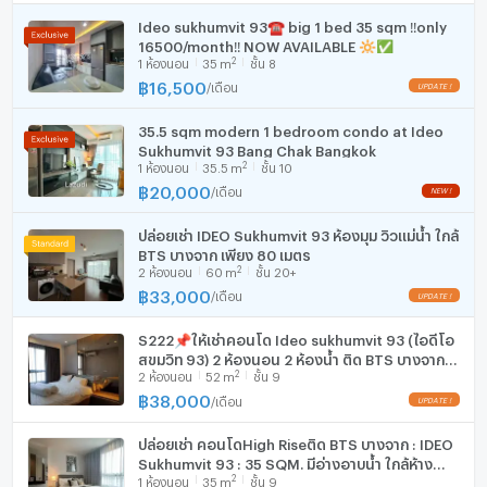
CCTV
เตาปรุงอาหาร
Ideo sukhumvit 93☎️ big 1 bed 35 sqm ‼️only
รปภ. 24 ชม.
16500/month‼️ NOW AVAILABLE 🔆✅
ตู้เย็น
2
1
ห้องนอน
35
m
ชั้น 8
ทำเลดี สถานที่ใกล้เคียง :
฿
16,500
/
เดือน
เครื่องดูดควัน
7-11 ปากซอยสุขุมวิท 93 30 ม.
Tesco Lotus อ่อนนุช 850 ม.
35.5 sqm modern 1 bedroom condo at Ideo
มีอินเตอร์เน็ตไร้สาย (Wi-Fi) ในห้องพัก
Sukhumvit 93 Bang Chak Bangkok
The Pyll สุขุมวิท 54 1 กม.
2
1
ห้องนอน
35.5
m
ชั้น 10
Big C อ่อนนุช 1.5 กม.
เครื่องซักผ้า
฿
20,000
/
เดือน
ตลาดอุดมสุข 2.5 กม.
ไมโครเวฟ
Bangkok Mall 3 กม.
ปล่อยเช่า IDEO Sukhumvit 93 ห้องมุม วิวแม่น้ำ ใกล้
ตลาดบางนา 3.2 กม.
BTS บางจาก เพียง 80 เมตร
2
เมเจอร์เอกมัย 3.5 กม.
2
ห้องนอน
60
m
ชั้น 20+
฿
33,000
Big C เอกมัย 4.1 กม.
/
เดือน
ไบเทคบางนา 4.5 กม.
S222📌ให้เช่าคอนโด Ideo sukhumvit 93 (ไอดีโอ
Gateway เอกมัย 4.8 กม.
สุขุมวิท 93) 2 ห้องนอน 2 ห้องน้ำ ติด BTS บางจาก
Central Plaza บางนา 6 กม.
2
2
ห้องนอน
52
m
ชั้น 9
พร้อมเข้าอยู่🔥
ตลาดสดลาซาล 6.2 กม.
฿
38,000
/
เดือน
Big C บางนา 6.1 กม.
SB Design Square 7 กม.
ปล่อยเช่า คอนโดHigh Riseติด BTS บางจาก : IDEO
Sukhumvit 93 : 35 SQM. มีอ่างอาบน้ำ ใกล้ห้าง
Makro สมุทรปราการ 9.1 กม.
2
1
ห้องนอน
35
m
ชั้น 9
สรรพสินค้าขนาดใหญ่มากมาย
Big C ศิครินทร์ 9.4 กม.