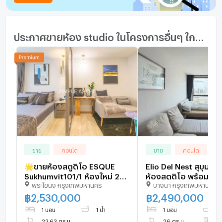
ประกาศขายห้อง studio ในโครงการอื่นๆ ใกล้เคียง
ขาย
คอนโด
ขาย
คอนโด
🌟ขายห้องสตูดิโอ ESQUE
Elio Del Nest สุขุมวิท
Sukhumvit101/1 ห้องใหม่ 24 -
ห้องสตูดิโอ พร้อมเฟอ
พระโขนง กรุงเทพมหานคร
บางนา กรุงเทพมหานคร
25 sqm. เริ่มต้น 2.5x MB
| ราคา 2.49 ล้านบาท
พร้อมส่วนลดสุดพิเศษ ในทำเล
฿
2,530,000
฿
2,490,000
ทอง!
1 นอน
1 น้ำ
1 นอน
1 
23.63 ตร.ม.
26 ตร.ม.
ชั