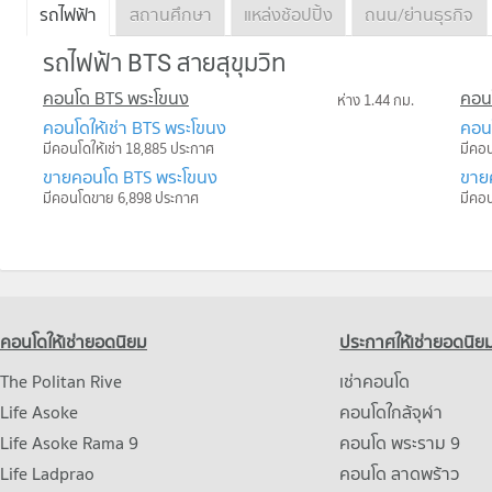
รถไฟฟ้า
สถานศึกษา
แหล่งช้อปปิ้ง
ถนน/ย่านธุรกิจ
รถไฟฟ้า BTS สายสุขุมวิท
คอนโด BTS พระโขนง
คอน
ห่าง 1.44 กม.
คอนโดให้เช่า BTS พระโขนง
คอนโ
มีคอนโดให้เช่า 18,885 ประกาศ
มีคอน
ขายคอนโด BTS พระโขนง
ขาย
มีคอนโดขาย 6,898 ประกาศ
มีคอ
คอนโดให้เช่ายอดนิยม
ประกาศให้เช่ายอดนิย
The Politan Rive
เช่าคอนโด
Life Asoke
คอนโดใกล้จุฬา
Life Asoke Rama 9
คอนโด พระราม 9
Life Ladprao
คอนโด ลาดพร้าว