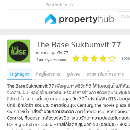
Renthub.in.th
ค้น
The Base Sukhumvit 77
เดอะ เบส สุขุมวิท 77
รีวิ
วัฒนา กรุงเทพมหานคร
Highlight
ที่อยู่โครงการ
รูปภาพ
รายละเอียดโครงการ
The Base Sukhumvit 77
เพื่อคุณภาพชีวิตที่ดี ให้กับคนรุ่นใหม่ที่
จะกลายเป็นแหล่งโอโซนแห่งใหม่ หรือบริหารร่างกายด้วย สนามฟุตซอ
สีสัน ตัวโครงการตั้งอยู่
บนถนนสุขุมวิท 77 ใกล้รถไฟฟ้า BTS อ่อนนุช 
บิ๊กซี เอ็กซ์ตร้า อ่อนนุช, ตลาดอ่อนนุช, Century the movie plaza
รพ.กล้วยน้ำไท
สิ่งอำนวยความสะดวก
อาทิ โถงต้อนรับ, ห้องตู้จดหม
Control, ที่จอดรถ, กล้องวงจรปิด, ระบบรักษาความปลอดภัยตลอด
ม.– Big C Extra - 150 ม.– เทสโก้โลตัส สุขุมวิท 50 (อ่อนนุช) - 800