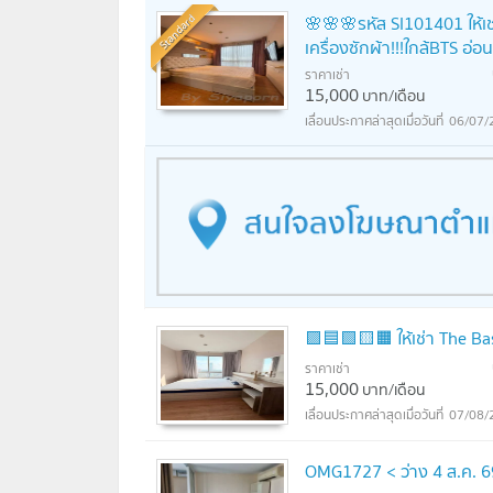
Standard
🌸🌸🌸รหัส SI101401 ให้เช
เครื่องซักผ้า!!!ใกล้BTS อ่อน
ราคาเช่า
15,000
บาท/เดือน
06/07/
🟪🟦🟩🟨🟧 ให้เช่า The Base 
ราคาเช่า
15,000
บาท/เดือน
07/08/
OMG1727 < ว่าง 4 ส.ค. 69 >