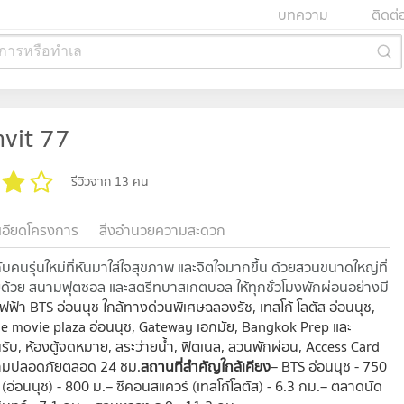
บทความ
ติดต่
การหรือทำเล
vit 77
รีวิวจาก 13 คน
เอียดโครงการ
สิ่งอำนวยความสะดวก
้กับคนรุ่นใหม่ที่หันมาใส่ใจสุขภาพ และจิตใจมากขึ้น ด้วยสวนขนาดใหญ่ที่
ยด้วย สนามฟุตซอล และสตรีทบาสเกตบอล ให้ทุกชั่วโมงพักผ่อนอย่างมี
ฟ้า BTS อ่อนนุช ใกล้ทางด่วนพิเศษฉลองรัช, เทสโก้ โลตัส อ่อนนุช,
y the movie plaza อ่อนนุช, Gateway เอกมัย, Bangkok Prep และ
รับ, ห้องตู้จดหมาย, สระว่ายน้ำ, ฟิตเนส, สวนพักผ่อน, Access Card
ความปลอดภัยตลอด 24 ชม.
สถานที่สำคัญใกล้เคียง
– BTS อ่อนนุช - 750
0 (อ่อนนุช) - 800 ม.– ซีคอนสแควร์ (เทสโก้โลตัส) - 6.3 กม.– ตลาดนัด