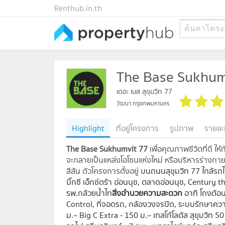
Renthub.in.th
ค้นหาโครง
The Base Sukhum
เดอะ เบส สุขุมวิท 77
วัฒนา กรุงเทพมหานคร
Highlight
ที่อยู่โครงการ
รูปภาพ
รายละ
The Base Sukhumvit 77
เพื่อคุณภาพชีวิตที่ดี ให
จะกลายเป็นแหล่งโอโซนแห่งใหม่ หรือบริหารร่างกา
สีสัน ตัวโครงการตั้งอยู่
บนถนนสุขุมวิท 77 ใกล้รถไฟ
บิ๊กซี เอ็กซ์ตร้า อ่อนนุช, ตลาดอ่อนนุช, Centur
รพ.กล้วยน้ำไท
สิ่งอำนวยความสะดวก
อาทิ โถงต้อน
Control, ที่จอดรถ, กล้องวงจรปิด, ระบบรักษา
ม.– Big C Extra - 150 ม.– เทสโก้โลตัส สุขุมวิท 5