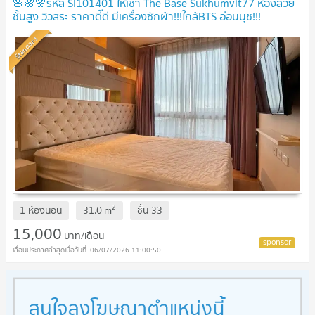
🌸🌸🌸รหัส SI101401 ให้เช่า The Base Sukhumvit77 ห้องสวย
ชั้นสูง วิวสระ ราคาดี๊ดี มีเครื่องซักผ้า!!!ใกล้BTS อ่อนนุช!!!
Standard
2
1 ห้องนอน
31.0
m
ชั้น
33
15,000
บาท/เดือน
06/07/2026 11:00:50