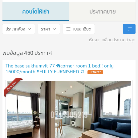
คอนโดให้เช่า
ประกาศขาย
The Base Sukhumvit 77
The Base Sukhumvit 77
ประเภทห้อง
ราคา
แบบละเอียด
เรียงจากเลื่อนประกาศล่าสุด
พบข้อมูล 450 ประกาศ
The base sukhumvit 77 ☎️corner room 1 bed‼️ only
16000/month ‼️FULLY FURNISHED 🔆
Exclusive