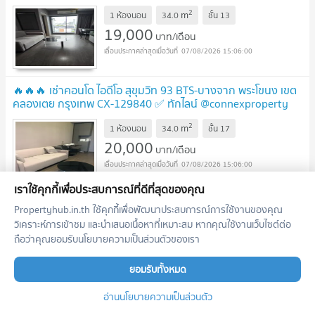
ตอบทันที ทีมงานมืออาชีพ ✅
2
m
1 ห้องนอน
34.0
ชั้น
13
19,000
บาท/เดือน
07/08/2026 15:06:00
🔥🔥🔥 เช่าคอนโด ไอดีโอ สุขุมวิท 93 BTS-บางจาก พระโขนง เขต
คลองเตย กรุงเทพ CX-129840 ✅ ทักไลน์ @connexproperty
ตอบทันที ทีมงานมืออาชีพ ✅ 🔥🔥🔥
2
m
1 ห้องนอน
34.0
ชั้น
17
20,000
บาท/เดือน
07/08/2026 15:06:00
เราใช้คุกกี้เพื่อประสบการณ์ที่ดีที่สุดของคุณ
เช่าคอนโด ไอดีโอ สุขุมวิท 93 BTS-บางจาก พระโขนง เขต
Propertyhub.in.th ใช้คุกกี้เพื่อพัฒนาประสบการณ์การใช้งานของคุณ
คลองเตย กรุงเทพฯ CX-02535 ✅ ทักไลน์ @connexproperty
วิเคราะห์การเข้าชม และนำเสนอเนื้อหาที่เหมาะสม หากคุณใช้งานเว็บไซต์ต่อ
ตอบทันที ทีมงานมืออาชีพ ✅
ถือว่าคุณยอมรับนโยบายความเป็นส่วนตัวของเรา
2
m
1 ห้องนอน
35.5
ชั้น
23
21,000
บาท/เดือน
ยอมรับทั้งหมด
07/08/2026 15:06:00
อ่านนโยบายความเป็นส่วนตัว