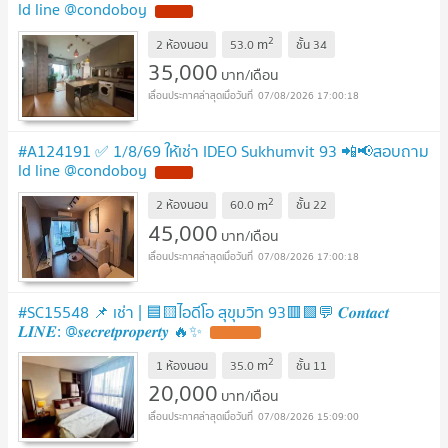
ld line @condoboy
2
m
2 ห้องนอน
53.0
ชั้น
34
35,000
บาท/เดือน
07/08/2026 17:00:18
#A124191 ✅ 1/8/69 ให้เช่า IDEO Sukhumvit 93 📲📢สอบถาม
ld line @condoboy
2
m
2 ห้องนอน
60.0
ชั้น
22
45,000
บาท/เดือน
07/08/2026 17:00:18
#SC15548 📌 เช่า | 🟦🟨ไอดีโอ สุขุมวิท 93🟥🟩💬 𝑪𝒐𝒏𝒕𝒂𝒄𝒕
𝑳𝑰𝑵𝑬: @𝒔𝒆𝒄𝒓𝒆𝒕𝒑𝒓𝒐𝒑𝒆𝒓𝒕𝒚 🔥✨
2
m
1 ห้องนอน
35.0
ชั้น
11
20,000
บาท/เดือน
07/08/2026 15:09:00