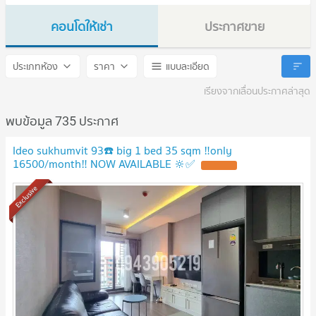
คอนโดให้เช่า
ประกาศขาย
IDEO Sukhumvit 93
IDEO Sukhumvit 93
ประเภทห้อง
ราคา
แบบละเอียด
เรียงจากเลื่อนประกาศล่าสุด
พบข้อมูล 735 ประกาศ
Ideo sukhumvit 93☎️ big 1 bed 35 sqm ‼️only
16500/month‼️ NOW AVAILABLE 🔆✅
Exclusive