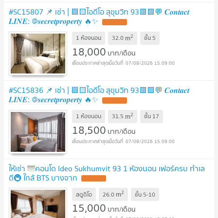
#SC15807 📌 เช่า | 🟦🟨ไอดีโอ สุขุมวิท 93🟥🟩💬 𝑪𝒐𝒏𝒕𝒂𝒄𝒕
𝑳𝑰𝑵𝑬: @𝒔𝒆𝒄𝒓𝒆𝒕𝒑𝒓𝒐𝒑𝒆𝒓𝒕𝒚 🔥✨
2
m
1 ห้องนอน
32.0
ชั้น
5
18,000
บาท/เดือน
07/08/2026 15:09:00
#SC15836 📌 เช่า | 🟦🟨ไอดีโอ สุขุมวิท 93🟥🟩💬 𝑪𝒐𝒏𝒕𝒂𝒄𝒕
𝑳𝑰𝑵𝑬: @𝒔𝒆𝒄𝒓𝒆𝒕𝒑𝒓𝒐𝒑𝒆𝒓𝒕𝒚 🔥✨
2
m
1 ห้องนอน
31.5
ชั้น
17
18,500
บาท/เดือน
07/08/2026 15:09:00
ให้เช่า 🌁คอนโด Ideo Sukhumvit 93 1 ห้องนอน เฟอร์ครบ ทำเล
ดี🚇 ใกล้ BTS บางจาก
2
m
สตูดิโอ
26.0
ชั้น
5-10
15,000
บาท/เดือน