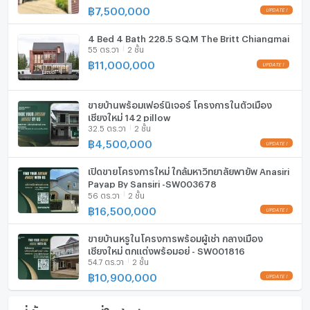
฿
7,500,000
ไมโครเวฟ
UPDATE !
4 Bed 4 Bath 228.5 SQ.M The Britt Chiangmai
55 ตร.วา
2 ชั้น
฿
11,000,000
UPDATE !
ขายบ้านพร้อมเฟอร์นิเจอร์ โครงการในตัวเมือง
เชียงใหม่ 142 pillow
32.5 ตร.วา
2 ชั้น
฿
4,500,000
UPDATE !
เปิดขายโครงการใหม่ ใกล้มหาวิทยาลัยพายัพ Anasiri
Payap By Sansiri -SW003678
56 ตร.วา
2 ชั้น
฿
16,500,000
UPDATE !
ขายบ้านหรูในโครงการพร้อมผู้เช่า กลางเมือง
เชียงใหม่ ตกแต่งพร้อมอยู่ - SW001816
54.7 ตร.วา
2 ชั้น
฿
10,900,000
UPDATE !