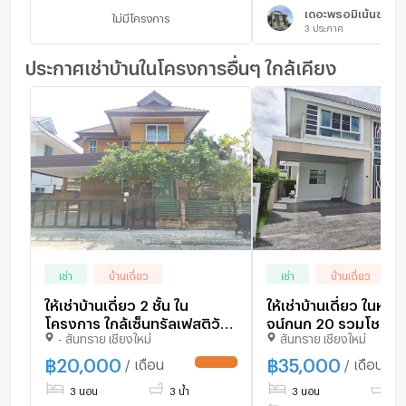
เดอะพรอมิเน้นซ์ พรา
ไม่มีโครงการ
3
ประกาศ
ประกาศเช่าบ้านในโครงการอื่นๆ ใกล้เคียง
เช่า
บ้านเดี่ยว
เช่า
บ้านเดี่ยว
ให้เช่าบ้านเดี่ยว 2 ชั้น ใน
ให้เช่าบ้านเดี่ยว ในหมู
โครงการ ใกล้เซ็นทรัลเฟสติวัล
จน์กนก 20 รวมโชค ใก
- สันทราย เชียงใหม่
สันทราย เชียงใหม่
#A4-H0473
Central Festival Ch
🏷 ราคา 35,000 บาท
฿
20,000
฿
35,000
/ เดือน
/ เดือน
UPDATE !
3 นอน
3 น้ำ
3 นอน
3 น