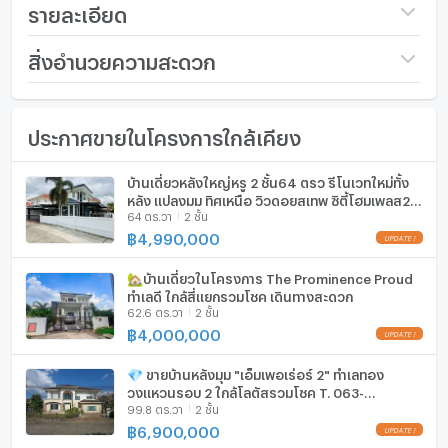
ราคาประมาณ 18,650 บาท/ตร.ม. ตามขนาดที่ดิน
รายละเอียด
รีโนเวทใหม่ทั้งครัวและห้องน้ำในปี 2024
รายละเอียดบ้าน
ราคา
4,200,000
สิ่งอำนวยความสะดวก
3 ห้องนอน 3 ห้องน้ำ
บ้าน 2 ชั้น
จำนวนชั้น
2 ชั้น
เฟอร์นิเจอร์
ที่ดิน 225.2 ตร.ม.
ประกาศขายในโครงการใกล้เคียง
จำนวนห้องนอน
3 ห้องนอน
โทรศัพท์บ้าน
สวนส่วนตัว
เทอร์เรซขนาดใหญ่
จำนวนห้องน้ำ
3 ห้องน้ำ
เครื่องปรับอากาศ
บ้านเดี่ยวหลังใหญ่หรู 2 ชั้น64 ตรว รีโนเวทใหม่ทั้ง
ที่จอดรถในร่ม
หลัง แปลงมุม ทิศเหนือ วิวดอยสุเทพ ซิตี้โฮมเพลส2
Digital door lock
ขนาดที่ดิน
56 ตร.ว.
เครื่องทำน้ำร้อน/น้ำอุ่น
64 ตร.วา
2 ชั้น
ติดสี่แยก สันกลาง-สันกำแพง ป่าบง สารภี เชียงใหม่
มีไมโครเวฟและเครื่องซักผ้า
฿
4,990,000
UPDATE !
เหมาะกับใคร
พื้นที่ใช้สอย (ตร.ม.)
350 ตร.ม.
ประตูห้องระบบ digital lock
เหมาะสำหรับครอบครัว ผู้ซื้อเพื่ออยู่อาศัยเอง ผู้เกษียณ หรือผู้
🏡บ้านเดี่ยวในโครงการ The Prominence Proud
จำนวนพื้นที่จอดรถ (คัน)
1 คัน
อ่างอาบน้ำ
ที่ต้องการบ้านรีโนเวทในเชียงใหม่ที่พร้อมเข้าอยู่และมีความ
ทำเลดี ใกล้สี่แยกรวมโชค เดินทางสะดวก
62.6 ตร.วา
2 ชั้น
คุ้มค่าด้านราคา
การตกแต่ง
ตกแต่งแล้วบางส่วน
TV
฿
4,000,000
UPDATE !
ดีลนี้พร้อมนัดชมแล้ว ติดต่อวันนี้เพื่อดูบ้านจริงก่อนตัดสินใจ
เตาปรุงอาหาร
💎 ขายบ้านหลังมุม "เอ็มเพอเร่อร์ 2" ทำเลทอง
#ขายบ้านเชียงใหม่ #บ้านเชียงใหม่ #บ้านฟ้าฮ่าม #ฟ้าฮ่าม
วงแหวนรอบ 2 ใกล้โลตัสรวมโชค T. 063-
วิลเลจ #บ้านรีโนเวทเชียงใหม่ #บ้านพร้อมอยู่เชียงใหม่ #บ้าน
99.8 ตร.วา
2 ชั้น
ตู้เย็น
6649056
เดี่ยวเชียงใหม่
฿
6,900,000
UPDATE !
เครื่องดูดควัน