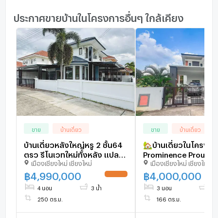
ประกาศขายบ้านในโครงการอื่นๆ ใกล้เคียง
ขาย
บ้านเดี่ยว
ขาย
บ้านเดี่ยว
บ้านเดี่ยวหลังใหญ่หรู 2 ชั้น64
🏡บ้านเดี่ยวในโครงกา
ตรว รีโนเวทใหม่ทั้งหลัง แปลง
Prominence Proud ทำ
เมืองเชียงใหม่ เชียงใหม่
เมืองเชียงใหม่ เชียงใหม่
มุม ทิศเหนือ วิวดอยสุเทพ ซิตี้
ใกล้สี่แยกรวมโชค เดิ
โฮมเพลส2 ติดสี่แยก สันกลาง-
สะดวก
฿
4,990,000
฿
4,000,000
UPDATE !
สันกำแพง ป่าบง สารภี
4 นอน
3 น้ำ
3 นอน
3 น
เชียงใหม่
250 ตร.ม.
166 ตร.ม.