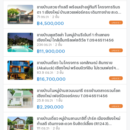
ขายบ้านสวย ทำเลดี พร้อมเข้าอยู่ทันที โครงการรินร
ลิฟท์
ดา 1 เชียงใหม่ บ้านสวยเฟอร์ครบ เดินทางง่าย สะดวก
71 ตร.วา
2 ชั้น
สบาย น้ำไม่ท่วม
฿
4,500,000
ที่จอดรถ
UPDATE !
ที่จอดรถจักรยานยนต์
ขายบ้านพูลวิลล่า ในหมู่บ้านรีเจ้นท์ 1 ทำเลทอง
เชียงใหม่ ใกล้เซ็นทรัลเฟสติวัล T.0946511456
234 ตร.วา
2 ชั้น
มีอินเตอร์เน็ตไร้สาย (Wi-Fi) ในห้องพัก
฿
11,900,000
UPDATE !
กล้องวงจรปิด (CCTV)
ขายบ้านเดี่ยว ในโครงการ เอกลักษณ์ สันทราย
สระว่ายน้ำ
(Akaluck) เชียงใหม่ พร้อมบิวท์อิน ไม่รวมเฟอร์ฯ
83.9 ตร.วา
3 ชั้น
T.0946511456
฿
16,700,000
โรงยิม / ฟิตเนส
UPDATE !
ห้องซาวน่า
ขายบ้านในหมู่บ้านสวนนนทรี ตรงข้ามตลาดรวมโชค
เชียงใหม่ เฟอร์นิเจอร์ครบ T.0946511456
25.8 ตร.วา
1 ชั้น
ห้องสตรีม
฿
2,290,000
UPDATE !
EV-Charger
ขายบ้านเดี่ยว หมู่บ้านลานนาซิตี้ ปาร์ค เมืองเชียงใหม่
ทำเลดี เดินทางสะดวก รับสัตว์เลี้ยง (R1243)
เครื่องซักผ้า
111 ตร.วา
2 ชั้น
T.0946511456