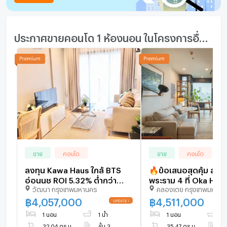
ประกาศขายคอนโด 1 ห้องนอน ในโครงการอื่นๆ ใกล้เคียง
ขาย
คอนโด
ขาย
คอนโด
ลงทุน Kawa Haus ใกล้ BTS
🔥ข้อเสนอสุดคุ้ม ลง
อ่อนนุช ROI 5.32% ต่ำกว่า
พระราม 4 ที่ Oka Haus 
วัฒนา กรุงเทพมหานคร
คลองเตย กรุงเทพมหานค
ตลาด 7.8% - U1933311
นอน ชั้นสูง วิวสระ + ว
[U1627850]
฿
4,057,000
฿
4,511,000
UPDATE !
1 นอน
1 น้ำ
1 นอน
1 
32.04 ตร.ม.
ชั้น 3
35.47 ตร.ม.
ชั