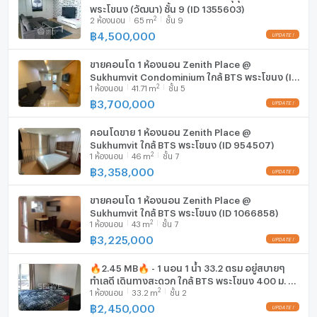
พระโขนง (วัฒนา) ชั้น 9 (ID 1355603)
ตู้เย็น
• Asoke CBD – 4.5 กม. | ขับรถ 15 นาที
2
2
ห้องนอน
65
m
ชั้น 9
📩 ติดต่อเราวันนี้เพื่อนัดชมส่วนตัว คอนโด 1 ห้องนอนขนาดดี
฿
4,500,000
UPDATE !
เครื่องดูดควัน
เดินถึง BTS เอกมัยได้จริงแบบนี้ มีไม่บ่อยในตลาด
ขายคอนโด 1 ห้องนอน Zenith Place @
มีอินเตอร์เน็ตไร้สาย (Wi-Fi) ในห้องพัก
Sukhumvit Condominium ใกล้ BTS พระโขนง (ID
2
1
ห้องนอน
41.71
m
ชั้น 5
1315150)
เครื่องซักผ้า
฿
3,700,000
UPDATE !
ไมโครเวฟ
คอนโดขาย 1 ห้องนอน Zenith Place @
Sukhumvit ใกล้ BTS พระโขนง (ID 954507)
2
1
ห้องนอน
46
m
ชั้น 7
฿
3,358,000
UPDATE !
ขายคอนโด 1 ห้องนอน Zenith Place @
Sukhumvit ใกล้ BTS พระโขนง (ID 1066858)
2
1
ห้องนอน
43
m
ชั้น 7
฿
3,225,000
UPDATE !
🔥2.45 MB🔥 - 1 นอน 1 น้ำ 33.2 ตรม อยู่สบายๆ
ทำเลดี เดินทางสะดวก ใกล้ BTS พระโขนง 400 ม. ที่
2
1
ห้องนอน
33.2
m
ชั้น 2
คอนโด Zenith Place @ Sukhumvit / ขายคอนโด
฿
2,450,000
UPDATE !