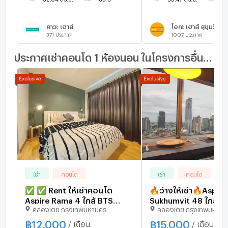
คาวะ เฮาส์
โอกะ เฮาส์ สุขุมวิท 3
371
ประกาศ
1007
ประกาศ
ประกาศเช่าคอนโด 1 ห้องนอน ในโครงการอื่นๆ ใกล้เคียง
เช่า
คอนโด
เช่า
คอนโด
✅ ✅ Rent ให้เช่าคอนโด
🔥ว่างให้เช่า🔥Aspire
Aspire Rama 4 ใกล้ BTS
Sukhumvit 48 ใกล้ B
คลองเตย กรุงเทพมหานคร
คลองเตย กรุงเทพมหานค
เอกมัย 800 เมตร เฟอร์ครบ
พระโขนง ราคา 15,00
เดินทางสะดวก หาของกินง่าย
ห้องใหญ่มาก รีบจองห
฿
12,000
฿
15,000
/ เดือน
/ เดือน