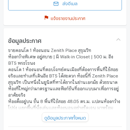
ส่งอีเมล
แจ้งรายงานประกาศ
ข้อมูลประกาศ
ขายคอนโด 1 ห้องนอน Zenith Place สุขุมวิท
ห้องกว้างพิเศษ อยู่สบาย | มี Walk-in Closet | 500 ม. ถึง
BTS พระโขนง
คอนโด 1 ห้องนอนที่ตอบโจทย์คนเมืองที่ต้องการพื้นที่ใช้สอย
จริงและทำเลที่เดินถึง BTS ได้สะดวก ห้องนี้ที่ Zenith Place
สุขุมวิท เป็นหนึ่งในยูนิตที่หาได้ยากในย่านเอกมัย ด้วยขนาด
ห้องที่ใหญ่กว่ามาตรฐานและฟังก์ชันที่ออกแบบมาเพื่อการอยู่
อาศัยจริง
ห้องตั้งอยู่บน ชั้น 8 พื้นที่ใช้สอย 48.05 ตร.ม. แปลนห้องกว้าง
โปร่ง แยกพื้นที่นั่งเล่นและห้องนอนอย่างชัดเจน มาพร้อม
Walk-in Closet ขนาดใช้งานได้จริง ซึ่งเป็นจุดเด่นสำคัญที่ไม่
ดูข้อมูลประกาศทั้งหมด
ค่อยพบในคอนโด 1 ห้องนอนทั่วไป ห้องรับวิวเมืองเปิดโล่งและ
แนว BTS ให้บรรยากาศเมืองที่มีชีวิตชีวาแต่ยังคงความเป็น