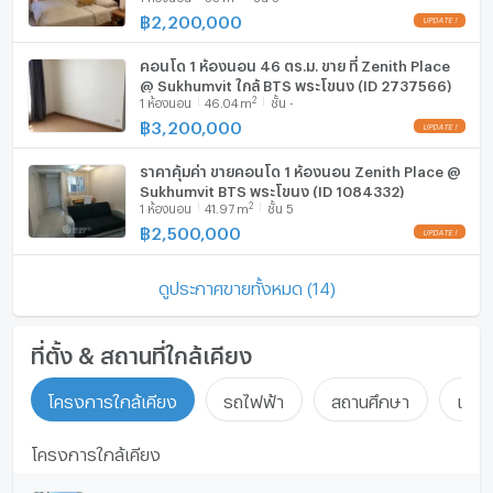
฿
2,200,000
UPDATE !
คอนโด 1 ห้องนอน 46 ตร.ม. ขาย ที่ Zenith Place
@ Sukhumvit ใกล้ BTS พระโขนง (ID 2737566)
2
1
ห้องนอน
46.04
m
ชั้น -
฿
3,200,000
UPDATE !
ราคาคุ้มค่า ขายคอนโด 1 ห้องนอน Zenith Place @
Sukhumvit BTS พระโขนง (ID 1084332)
2
1
ห้องนอน
41.97
m
ชั้น 5
฿
2,500,000
UPDATE !
ดูประกาศขายทั้งหมด (14)
ที่ตั้ง & สถานที่ใกล้เคียง
โครงการใกล้เคียง
รถไฟฟ้า
สถานศึกษา
แหล่ง
โครงการใกล้เคียง