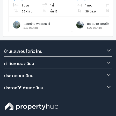
🔥🔥
1 นอน
1 น้ำ
1 นอน
1 
28 ตร.ม.
ชั้น 12
38 ตร.ม.
ชั
แอสปาย พระราม 4
แอสปาย สุขุมวิท 48
343
ประกาศ
570
ประกาศ
บ้านและคอนโดทั่วไทย
คำค้นหายอดนิยม
ประกาศยอดนิยม
ประกาศให้เช่ายอดนิยม