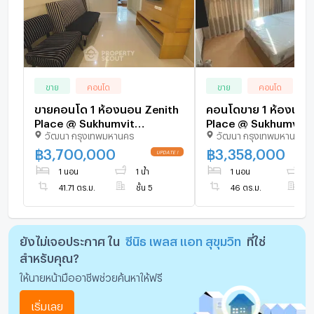
ขาย
คอนโด
ขาย
คอนโด
ขายคอนโด 1 ห้องนอน Zenith
คอนโดขาย 1 ห้องนอน
Place @ Sukhumvit
Place @ Sukhumvit ใ
วัฒนา กรุงเทพมหานคร
วัฒนา กรุงเทพมหานคร
Condominium ใกล้ BTS
พระโขนง (ID 954507
พระโขนง (ID 1315150)
฿
3,700,000
฿
3,358,000
UPDATE !
1 นอน
1 น้ำ
1 นอน
1 
41.71 ตร.ม.
ชั้น 5
46 ตร.ม.
ชั
ยังไม่เจอประกาศ ใน
ซีนิธ เพลส แอท สุขุมวิท
ที่ใช่
สำหรับคุณ?
ให้นายหน้ามืออาชีพช่วยค้นหาให้ฟรี
เริ่มเลย