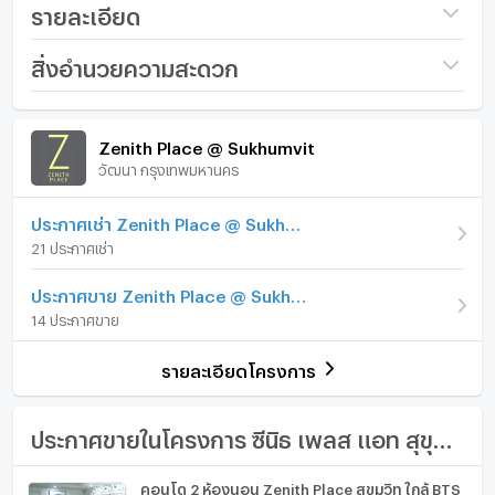
ส่วนตัว
รายละเอียด
ด้วยราคาต่อ ตร.ม. ที่เหมาะสมเมื่อเทียบกับขนาด ทำเล และ
การเดินถึง BTS พระโขนง 500 เมตร ห้องนี้จึงเหมาะทั้ง
ชื่อโครงการ
Zenith Place @
สิ่งอำนวยความสะดวก
สำหรับอยู่อาศัยเองและลงทุนปล่อยเช่าระยะยาวในย่านที่มี
Sukhumvit
ดีมานด์สูงอย่างต่อเนื่อง
ภายในห้อง
ภายในโครงการ
ราคา
2,790,000
Key Highlights
Zenith Place @ Sukhumvit
• 1 ห้องนอน | 1 ห้องน้ำ
(58,065 บาท/ตร.ม.)
วัฒนา กรุงเทพมหานคร
เฟอร์นิเจอร์
• พื้นที่ใช้สอย 48.05 ตร.ม. (ห้องใหญ่กว่ามาตรฐาน 1 ห้อง
รูปแบบห้อง
1 ห้องนอน
นอน)
โทรศัพท์บ้าน
ประกาศเช่า Zenith Place @ Sukhumvit
• ชั้น 8
ห้องอยู่ชั้นที่
8
21 ประกาศเช่า
• Walk-in Closet แยกเป็นสัดส่วน
เครื่องปรับอากาศ
• วิวเมืองเปิดโล่ง + วิวแนว BTS
จำนวนห้องนอน
1 ห้องนอน
ประกาศขาย Zenith Place @ Sukhumvit
• แปลนห้องกว้าง อยู่สบาย ใช้งานได้จริง
เครื่องทำน้ำร้อน/น้ำอุ่น
14 ประกาศขาย
จำนวนห้องน้ำ
1 ห้องน้ำ
• ราคาต่อ ตร.ม. คุ้มค่าในย่านเอกมัย
ประตูห้องระบบ digital lock
• อาคารดูแลดี ทำเลสุขุมวิท
ขนาดพื้นที่ห้อง
48.05 ตร.ม.
รายละเอียดโครงการ
Nearby Locations (โดยประมาณ)
อ่างอาบน้ำ
• BTS พระโขนง – 0.5 กม. | เดิน 6–7 นาที
• Gateway เอกมัย – 0.6 กม. | เดิน 7–8 นาที
TV
ประกาศขายในโครงการ ซีนิธ เพลส แอท สุขุมวิท
• สถานีขนส่งเอกมัย – 0.8 กม. | เดิน 10 นาที / ขับรถ 3 นาที
• ทองหล่อ – 1.5 กม. | ขับรถ 5 นาที
เตาปรุงอาหาร
คอนโด 2 ห้องนอน Zenith Place สุขุมวิท ใกล้ BTS
• โรงพยาบาลสมิติเวช สุขุมวิท – 2.2 กม. | ขับรถ 8–10 นาที