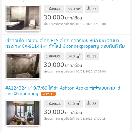
ทันที ทีมงานมืออาชีพ ✅ 🔥🔥🔥
UPDATE !
2
m
1 ห้องนอน
33.0
ชั้น
23
30,000
บาท/เดือน
06/08/2026 17:05:00
เช่าคอนโด แอชตัน อโศก BTS-อโศก คลองเตยเหนือ เขต วัฒนา
กรุงเทพ CX-91144 ✅ ทักไลน์ @connexproperty ตอบทันที ทีม
งานมืออาชีพ ✅
UPDATE !
2
m
1 ห้องนอน
34.0
ชั้น
19
30,000
บาท/เดือน
06/08/2026 17:05:00
#A124324 ✅ 9/7/69 ให้เช่า Ashton Asoke 📲📢สอบถาม ld
line @condoboy
UPDATE !
2
m
1 ห้องนอน
31.0
ชั้น
28
30,000
บาท/เดือน
06/08/2026 17:00:15