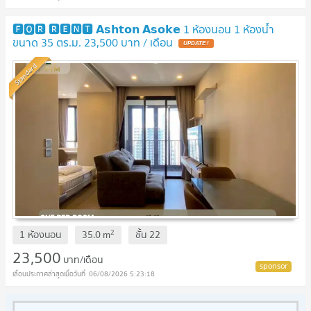
🅵🅾️🆁 🆁🅴🅽🆃 𝗔𝘀𝗵𝘁𝗼𝗻 𝗔𝘀𝗼𝗸𝗲 1 ห้องนอน 1 ห้องน้ำ
ขนาด 35 ตร.ม. 23,500 บาท / เดือน
UPDATE !
Standard
2
1 ห้องนอน
35.0
m
ชั้น
22
23,500
บาท/เดือน
06/08/2026 5:23:18