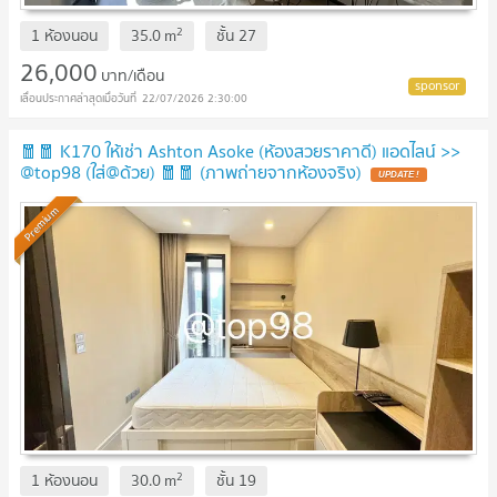
2
1 ห้องนอน
35.0
m
ชั้น
27
26,000
บาท/เดือน
22/07/2026 2:30:00
🧧🧧 K170 ให้เช่า Ashton Asoke (ห้องสวยราคาดี) แอดไลน์ >>
@top98 (ใส่@ด้วย) 🧧🧧 (ภาพถ่ายจากห้องจริง)
UPDATE !
Premium
2
1 ห้องนอน
30.0
m
ชั้น
19