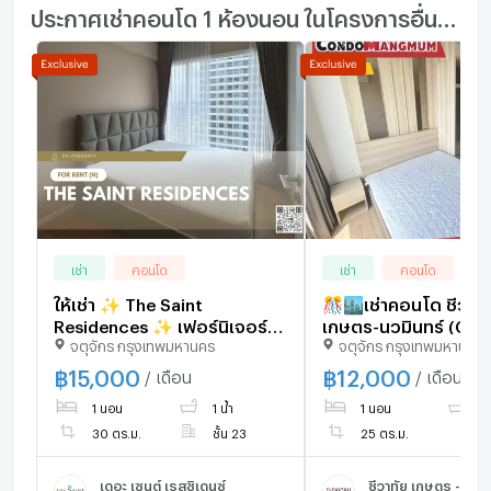
ประกาศเช่าคอนโด 1 ห้องนอน ในโครงการอื่นๆ ใกล้เคียง
เช่า
คอนโด
เช่า
คอนโด
ให้เช่า ✨ The Saint
🎊🏙️เช่าคอนโด ชีวาทัย
Residences ✨ เฟอร์นิเจอร์
เกษตร-นวมินทร์ (Che
จตุจักร กรุงเทพมหานคร
จตุจักร กรุงเทพมหานคร
และ เครื่องใช้ไฟฟ้าครบ ใกล้
kaset-nawamin) ใกล
BTS ห้าแยกลาดพร้าว
เสนานิคม และ ม.เกษต
฿
15,000
฿
12,000
/ เดือน
/ เดือน
📌
1 นอน
1 น้ำ
1 นอน
1 
30 ตร.ม.
ชั้น 23
25 ตร.ม.
เดอะ เซนต์ เรสซิเดนซ์
ชีวาทัย เกษตร - นวมิ