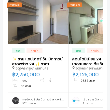
ขาย
คอนโด
ขาย
คอนโด
✨ ขาย แชปเตอร์ วัน มิดทาวน์
คอนโดมิเนียม 24.85 ต
ลาดพร้าว 24 ✨ ราคา
เดอะเบลกราเวีย รัชดา
จตุจักร กรุงเทพมหานคร
จตุจักร กรุงเทพมหานคร
2,750,000 บาท
ลาดพร้าว 15 เขตบางเ
กรุงเทพมหานคร 2.1M
฿
2,750,000
฿
2,125,000
1 นอน
1 น้ำ
24.85 ตร.ม.
30 ตร.ม.
แชปเตอร์ วัน มิดทาวน์ ลาดพร้าว 24
เย็นสบายดี ลาดพร้าว
332
ประกาศ
4
ประกาศ