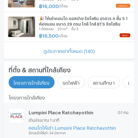
฿
16,000
/
เดือน
🎉 ให้เช่าคอนโด แอสปาย รัชโยธิน อาคาร A ชั้น 5 1
ห้องนอน ขนาด 29 ตรม ใกล้ ใกล้ BTS รัชโยธิน
2
1
ห้องนอน
29
m
ชั้น 5
฿
16,500
/
เดือน
ดูประกาศเช่าทั้งหมด (140)
ที่ตั้ง & สถานที่ใกล้เคียง
โครงการใกล้เคียง
รถไฟฟ้า
สถานศึกษา
แหล่ง
โครงการใกล้เคียง
Lumpini Place Ratchayothin
0.1 กม.
เดินประมาณ 1 นาที
คอนโดให้เช่า Lumpini Place Ratchayothin
มีคอนโดให้เช่า 34 ประกาศ