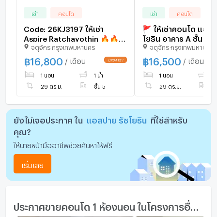
เช่า
คอนโด
เช่า
คอนโด
Code: 26KJ3197 ให้เช่า
🚩 ให้เช่าคอนโด แอสป
Aspire Ratchayothin 🔥🔥
โยธิน อาคาร A ชั้น 5 1
จตุจักร กรุงเทพมหานคร
จตุจักร กรุงเทพมหานคร
จองเดือนนี้รับ
นอน ขนาด 29 ตรม ใกล้
ส่วนลด1,000บาท 🔥🔥
BTS รัชโยธิน
฿
16,800
฿
16,500
/ เดือน
/ เดือน
@kjcondo (มี@ข้างหน้าด้วยนะ
1 นอน
1 น้ำ
1 นอน
1 
คะ)
29 ตร.ม.
ชั้น 5
29 ตร.ม.
ชั
ยังไม่เจอประกาศ ใน
แอสปาย รัชโยธิน
ที่ใช่สำหรับ
คุณ?
ให้นายหน้ามืออาชีพช่วยค้นหาให้ฟรี
เริ่มเลย
ประกาศขายคอนโด 1 ห้องนอน ในโครงการอื่นๆ ใกล้เคียง