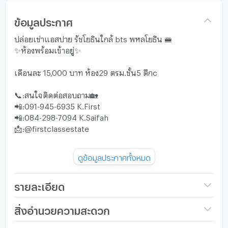
ข้อมูลประกาศ
ปล่อยเช่าแอสปาย รัชโยธินใกล้ bts พหลโยธิน 🚝
✨ห้องพร้อมเข้าอยู่✨
เดือนละ 15,000 บาท ห้อง29 ตรม.ชั้น5 ตึกc
📞:สนใจติดต่อสอบถาม🏡
📲:091-945-6935 K.First
📲:084-298-7094 K.Saifah
📩:@firstclassestate
🌇First Class Estate มือ 1 บริหารงานมืออาชีพ รับฝาก
ดูข้อมูลประกาศทั้งหมด
เช่า ฝากขาย อสังหาริมทรัพย์ทั่วกรุงเทพ ฯ และปริมณฑล✨
รายละเอียด
ชื่อโครงการ
Aspire Ratchayothin
สิ่งอำนวยความสะดวก
ราคา
15,000