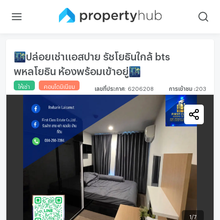
🌃ปล่อยเช่าแอสปาย รัชโยธินใกล้ bts
พหลโยธิน ห้องพร้อมเข้าอยู่🌃
ให้เช่า
คอนโดมิเนียม
เลขที่ประกาศ
:
6206208
การเข้าชม
:
203
1
/
7