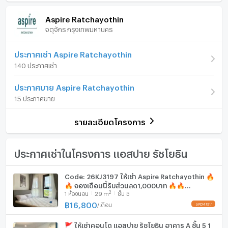
/ เดือน
ภายในห้อง
ภายในโครงการ
Aspire Ratchayothin
เงินมัดจำ/ประกัน
โทรสอบถาม
จตุจักร กรุงเทพมหานคร
เฟอร์นิเจอร์
ค่าเช่าล่วงหน้า
โทรสอบถาม
โทรศัพท์บ้าน
ประกาศเช่า Aspire Ratchayothin
รูปแบบห้อง
1 ห้องนอน
140 ประกาศเช่า
เครื่องปรับอากาศ
ห้องอยู่ชั้นที่
5
ประกาศขาย Aspire Ratchayothin
เครื่องทำน้ำร้อน/น้ำอุ่น
ทิศทางห้อง
เหนือ
15 ประกาศขาย
ประตูห้องระบบ digital lock
จำนวนห้องนอน
1 ห้องนอน
รายละเอียดโครงการ
อ่างอาบน้ำ
จำนวนห้องน้ำ
1 ห้องน้ำ
TV
ประกาศเช่าในโครงการ แอสปาย รัชโยธิน
ขนาดพื้นที่ห้อง
29 ตร.ม.
เตาปรุงอาหาร
Code: 26KJ3197 ให้เช่า Aspire Ratchayothin 🔥
🔥 จองเดือนนี้รับส่วนลด1,000บาท 🔥🔥
ตู้เย็น
2
1
ห้องนอน
29
m
ชั้น 5
@kjcondo (มี@ข้างหน้าด้วยนะคะ)
฿
16,800
/
เดือน
เครื่องดูดควัน
🚩 ให้เช่าคอนโด แอสปาย รัชโยธิน อาคาร A ชั้น 5 1
มีอินเตอร์เน็ตไร้สาย (Wi-Fi) ในห้องพัก