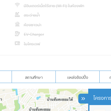
มีอินเตอร์เน็ตไร้สาย (Wi-Fi) ในห้องพัก
สระว่ายน้ำ
ห้องซาวน่า
EV-Charger
ไมโครเวฟ
สถานศึกษา
แหล่งช้อปปิ้ง
โครงการ