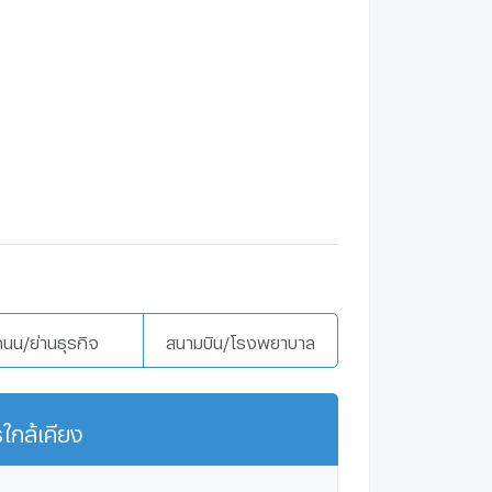
ถนน/ย่านธุรกิจ
สนามบิน/โรงพยาบาล
ใกล้เคียง
แสดงเพิ่มเติม