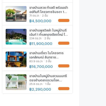
T.0946511456
ขายบ้านสวย ทำเลดี พร้อมเข้า
อยู่ทันที โครงการรินรดา 1
71 ตร.วา
2 ชั้น
เชียงใหม่ บ้านสวยเฟอร์ครบ
เดินทางง่าย สะดวกสบาย น้ำ
฿
4,500,000
ไม่ท่วม
ขายบ้านพูลวิลล่า ในหมู่บ้านรี
เจ้นท์ 1 ทำเลทองเชียงใหม่ ใกล้
234 ตร.วา
2 ชั้น
เซ็นทรัลเฟสติวัล
T.0946511456
฿
11,900,000
ขายบ้านเดี่ยว ในโครงการ
เอกลักษณ์ สันทราย
83.9 ตร.วา
3 ชั้น
(Akaluck) เชียงใหม่ พร้อมบิ
วท์อิน ไม่รวมเฟอร์ฯ
฿
16,700,000
T.0946511456
ขายบ้านในหมู่บ้านสวนนนทรี
ตรงข้ามตลาดรวมโชค
25.8 ตร.วา
1 ชั้น
เชียงใหม่ เฟอร์นิเจอร์ครบ
T.0946511456
฿
2,290,000