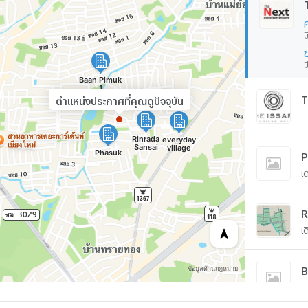
ม
ม
T
ตำแหน่งประกาศที่คุณดูปัจจุบัน
P
เ
R
เ
B
เ