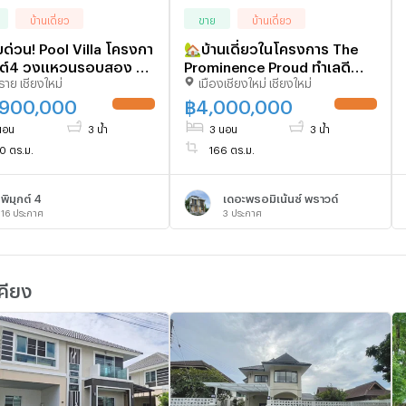
บ้านเดี่ยว
ขาย
บ้านเดี่ยว
ด่วน! Pool Villa โครงกา
🏡บ้านเดี่ยวในโครงการ The
ุกต์4 วงแหวนรอบสอง 86
Prominence Proud ทำเลดี
ราย เชียงใหม่
เมืองเชียงใหม่ เชียงใหม่
 10.9 ลบ. 📞063-
ใกล้สี่แยกรวมโชค เดินทาง
056
สะดวก
,900,000
฿
4,000,000
นอน
3 น้ำ
3 นอน
3 น้ำ
0 ตร.ม.
166 ตร.ม.
พิมุกต์ 4
เดอะพรอมิเน้นซ์ พราวด์
16
ประกาศ
3
ประกาศ
คียง