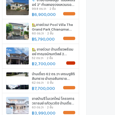
อร์ 2" ทำเลทองวงแหวนรอบ
99.8 ตร.วา
2 ชั้น
2 ใกล้โลตัสรวมโชค T. 063-
6649056
฿
6,900,000
🏡ขายด่วน! Pool Villa The
Grand Park Chiangmai
60 ตร.วา
2 ชั้น
สันทราย 60 ตร.ว. 5.79 ลบ.
📞063-6649056
฿
5,790,000
🏡 ขายด่วน! บ้านเดี่ยวพร้อม
อยู่ กาญจน์กนกวิลล์ 2
52 ตร.วา
2 ชั้น
สันทราย 3นอน 3น้ำ 📞 063-
664-9056
฿
2,700,000
บ้านเดี่ยว 62 ตร.วา เศรษฐสิริ
สันทราย อำเภอสันทราย
62 ตร.วา
0 ชั้น
จังหวัดเชียงใหม่ 5.4M
฿
7,700,000
ขายบ้านรีโนเวทใหม่ โครงการ
วรารมย์ แก้วนวรัฐ บ้านเดี่ยว
63 ตร.วา
2 ชั้น
ในโครงการคุณภาพ ใกล้เซ็น
เฟส พร้อมย้ายเข้าอยู่ได้เลย
฿
3,990,000