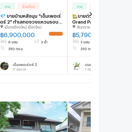
ขาย
บ้านเดี่ยว
ขาย
บ้านเดี่ยว
💎 ขายบ้านหลังมุม "เอ็มเพอเร่
🏡ขายด่วน! Pool Villa The
อร์ 2" ทำเลทองวงแหวนรอบ 2
Grand Park Chiangmai
เมืองเชียงใหม่ เชียงใหม่
สันทราย เชียงใหม่
ใกล้โลตัสรวมโชค T. 063-
สันทราย 60 ตร.ว. 5.79 ลบ. 
6649056
063-6649056
฿
6,900,000
฿
5,790,000
6 นอน
3 น้ำ
3 นอน
3 น้ำ
350 ตร.ม.
250 ตร.ม.
เอ็มเพอเร่อร์ 2
เดอะแกรนด์ พาร์ค เชียงใหม่
17
ประกาศ
7
ประกาศ