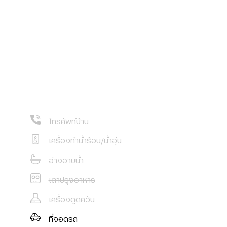
โทรศัพท์บ้าน
 090-3198948,
เครื่องทำน้ำร้อน/น้ำอุ่น
อ่างอาบน้ำ
เตาปรุงอาหาร
เครื่องดูดควัน
ที่จอดรถ