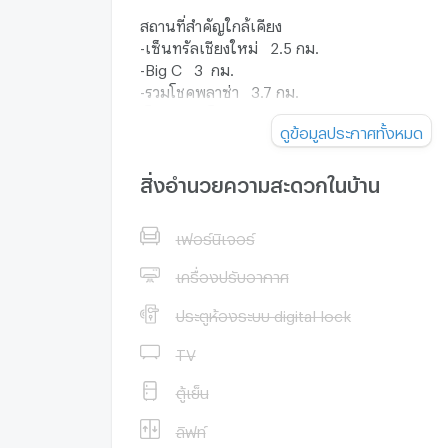
สถานที่สำคัญใกล้เคียง
-เซ็นทรัลเชียงใหม่ 2.5 กม.
-Big C 3 กม.
-รวมโชคพลาซ่า 3.7 กม.
-โลตัส รวมโชค 2 กม.
ดูข้อมูลประกาศทั้งหมด
แอดไลน์:
สิ่งอำนวยความสะดวกในบ้าน
https://lin.ee/N1qIyoP
Line ID :@i0956834198
เฟอร์นิเจอร์
We Chat : saleihome999
สนใจติดต่อ: คุณอาย 095-6834198 , คุณซินดี้
เครื่องปรับอากาศ
คุณแพรว 088-0878362
https://ihomethai.com/
ประตูห้องระบบ digital lock
TV
ตู้เย็น
ลิฟท์