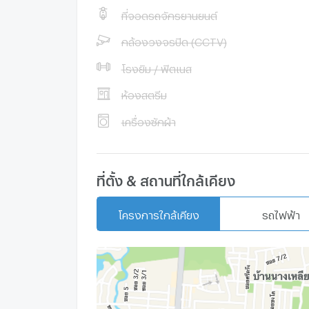
ที่จอดรถจักรยานยนต์
กล้องวงจรปิด (CCTV)
โรงยิม / ฟิตเนส
ห้องสตรีม
เครื่องซักผ้า
ที่ตั้ง & สถานที่ใกล้เคียง
โครงการใกล้เคียง
รถไฟฟ้า