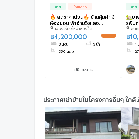
ขาย
บ้านเดี่ยว
ขาย
🔥 ลดราคาด่วน🔥 บ้านคุ้มค่า 3
🏡ขาย
ห้องนอน ฟ้าฮ่ามวิลเลจ
รพิม
เมืองเชียงใหม่ เชียงใหม่
สันท
เชียงใหม่ ราคาเพียง 4.2 ล้าน
ตร.ว.
น่าซื้อ - U5343121
6649
฿
4,200,000
฿
10
3 นอน
3 น้ำ
4 
350 ตร.ม.
27
ไม่มีโครงการ
ประกาศเช่าบ้านในโครงการอื่นๆ ใกล้เ