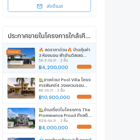
ส่งอีเมล
ประกาศขายในโครงการใกล้เคียง
🔥 ลดราคาด่วน🔥 บ้านคุ้มค่า
3 ห้องนอน ฟ้าฮ่ามวิลเลจ
56.3 ตร.วา
2 ชั้น
เชียงใหม่ ราคาเพียง 4.2 ล้าน
น่าซื้อ - U5343121
฿
4,200,000
🏡ขายด่วน! Pool Villa โครง
การพิมุกต์4 วงแหวนรอบ
86 ตร.วา
2 ชั้น
สอง 86 ตร.ว. 10.9 ลบ. 📞
063-6649056
฿
10,900,000
🏡บ้านเดี่ยวในโครงการ The
Prominence Proud ทำเลดี
62.6 ตร.วา
2 ชั้น
ใกล้สี่แยกรวมโชค เดินทาง
สะดวก
฿
4,000,000
💎 ขายบ้านหลังมุม "เอ็มเพอเร่