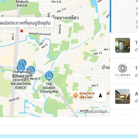
ม
หน่งประกาศที่คุณดูปัจจุบัน
ม
T
เ
T
เ
A
เ
เ