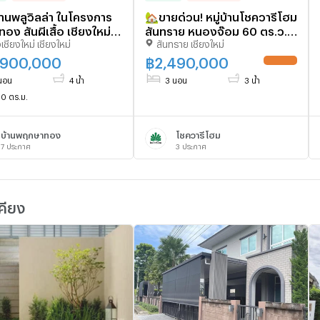
้านพลูวิลล่า ในโครงการ
🏡ขายด่วน! หมู่บ้านโชควารีโฮม
อง สันผีเสื้อ เชียงใหม่
สันทราย หนองจ๊อม 60 ตร.ว.
เชียงใหม่ เชียงใหม่
สันทราย เชียงใหม่
25PS)
2.49 ลบ. 📞063-6649056
,900,000
฿
2,490,000
UPDATE !
นอน
4 น้ำ
3 นอน
3 น้ำ
0 ตร.ม.
บ้านพฤกษาทอง
โชควารีโฮม
7
ประกาศ
3
ประกาศ
คียง