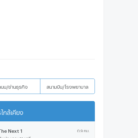
ถนน/ย่านธุรกิจ
สนามบิน/โรงพยาบาล
ใกล้เคียง
แสดงเพิ่มเติม
The Next 1
0.9 กม.
ดินประมาณ 11 นาที