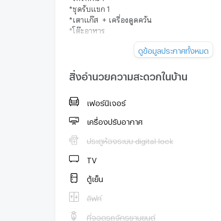
*ชุดรับแขก 1
*เตาแก๊ส + เครื่องดูดควัน
*โต๊ะอาหาร
🚗 สถานที่สำคัญใกล้เคียง
ดูข้อมูลประกาศทั้งหมด
* มีโชคพลาซ่า 1 กม.
* Tesco Lotus 1 กม.
* เซ็นทรัลเฟสติวัล 3.5 กม.
สิ่งอำนวยความสะดวกในบ้าน
* Big C Extra 4 กม.
แอดไลน์:
เฟอร์นิเจอร์
https://lin.ee/N1qIyoP
Line ID :@i0956834198
เครื่องปรับอากาศ
We Chat : saleihome999
สนใจติดต่อ: คุณอาย 095-6834198 , คุณซินดี้
ประตูห้องระบบ digital lock
คุณแพรว 088-0878362
TV
https://ihomethai.com/
ตู้เย็น
ลิฟท์
ที่จอดรถจักรยานยนต์