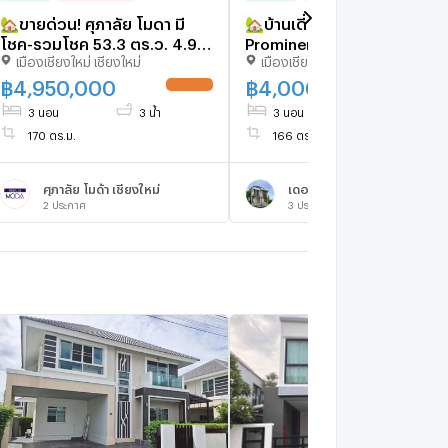
🏡ขายด่วน! ศุภาลัย โมดา มี
🏡บ้านเดี่ยวในโครงการ The
โชค-รวมโชค 53.3 ตร.ว. 4.95
Prominence Proud ทำเลดี
เมืองเชียงใหม่ เชียงใหม่
เมืองเชียงใหม่ เชียงใหม่
ลบ. 📞063-6649056
ใกล้สี่แยกรวมโชค เดินทาง
สะดวก
฿
4,950,000
฿
4,000,000
UPDATE !
UPDATE 
3 นอน
3 น้ำ
3 นอน
3 น้ำ
170 ตร.ม.
166 ตร.ม.
ศุภาลัย โมด้า เชียงใหม่
เดอะพรอมิเน้นซ์ พราวด์
2
ประกาศ
3
ประกาศ