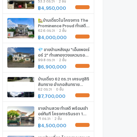
53.3 ตร.วา
2 ชั้น
4.95 ลบ. 📞063-6649056
฿
4,950,000
UPDATE !
🏡บ้านเดี่ยวในโครงการ The
Prominence Proud ทำเลดี
62.6 ตร.วา
2 ชั้น
ใกล้สี่แยกรวมโชค เดินทาง
สะดวก
฿
4,000,000
UPDATE !
💎 ขายบ้านหลังมุม "เอ็มเพอเร่
อร์ 2" ทำเลทองวงแหวนรอบ
99.8 ตร.วา
2 ชั้น
2 ใกล้โลตัสรวมโชค T. 063-
6649056
฿
6,900,000
UPDATE !
บ้านเดี่ยว 62 ตร.วา เศรษฐสิริ
สันทราย อำเภอสันทราย
62 ตร.วา
0 ชั้น
จังหวัดเชียงใหม่ 5.4M
฿
7,700,000
UPDATE !
ขายบ้านสวย ทำเลดี พร้อมเข้า
อยู่ทันที โครงการรินรดา 1
71 ตร.วา
2 ชั้น
เชียงใหม่ บ้านสวยเฟอร์ครบ
เดินทางง่าย สะดวกสบาย น้ำ
฿
4,500,000
UPDATE !
ไม่ท่วม
ขายบ้านเดี่ยว โครงการเศรษฐ