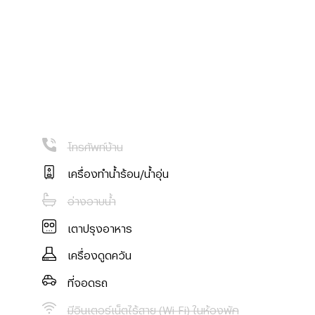
โทรศัพท์บ้าน
เครื่องทำน้ำร้อน/น้ำอุ่น
 090-3198948,
อ่างอาบน้ำ
เตาปรุงอาหาร
เครื่องดูดควัน
ที่จอดรถ
มีอินเตอร์เน็ตไร้สาย (Wi-Fi) ในห้องพัก