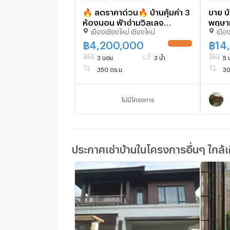
🔥 ลดราคาด่วน🔥 บ้านคุ้มค่า 3
ขาย บ
ห้องนอน ฟ้าฮ่ามวิลเลจ
พฤษาท
เมืองเชียงใหม่ เชียงใหม่
เมือง
เชียงใหม่ ราคาเพียง 4.2 ล้าน
(ID:1
น่าซื้อ - U5343121
฿
4,200,000
฿
14
UPDATE !
3 นอน
3 น้ำ
5 
350 ตร.ม.
30
ไม่มีโครงการ
ประกาศเช่าบ้านในโครงการอื่นๆ ใกล้เ