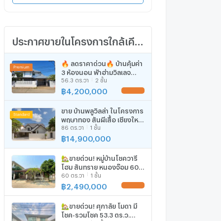
ประกาศขายในโครงการใกล้เคียง
🔥 ลดราคาด่วน🔥 บ้านคุ้มค่า
3 ห้องนอน ฟ้าฮ่ามวิลเลจ
56.3 ตร.วา
2 ชั้น
เชียงใหม่ ราคาเพียง 4.2 ล้าน
น่าซื้อ - U5343121
฿
4,200,000
UPDATE !
ขาย บ้านพลูวิลล่า ในโครงการ
พฤษาทอง สันผีเสื้อ เชียงใหม่
86 ตร.วา
1 ชั้น
(ID:125PS)
฿
14,900,000
🏡ขายด่วน! หมู่บ้านโชควารี
โฮม สันทราย หนองจ๊อม 60
60 ตร.วา
1 ชั้น
ตร.ว. 2.49 ลบ. 📞063-
6649056
฿
2,490,000
UPDATE !
🏡ขายด่วน! ศุภาลัย โมดา มี
โชค-รวมโชค 53.3 ตร.ว.