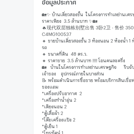
ข้อมูลประกาศ
🏡✨ บ้านเดี่ยวสองชั้น ในโครงการทำเลย่านเศร
ราคาเพียง 3.5 ล้านบาท ✨🏡
🔥现代双层独栋别墅出售 3卧2卫 - 售价 350
C4MG100537
🔸 ขายบ้านเดี่ยวสองชั้น 3 ห้องนอน 2 ห้องน้ำ 1 ห
รถ
🔸 ขนาดที่ดิน 48 ตร.ว.
🔸 ราคาขาย 3.5 ล้านบาท !!!! โอนคนละครึ่ง
🏡 บ้านในโครงการทำเลย่านเศรษฐกิจ รีบจับ
เจ้าของ อุปกรณ์ภายในบางส่วน
📝 พร้อมดำเนินการซื้อขาย พร้อมบริการสินเชื่อฟ
ของแถม
*เครื่องปรับอากาศ 2
*เครื่องทำน้ำอุ่น 2
*เตียงนอน 2
*ตู้เสื้อผ้า 2
*โต๊ะเครื่องแป้ง 2
*ตู้เย็น 1
*โทรทัศน์ 1