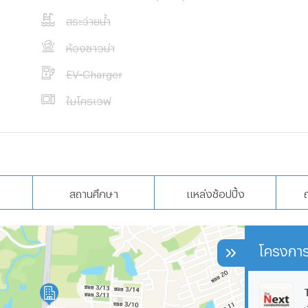
สระว่ายน้ำ
ห้องซาวน่า
EV-Charger
ไมโครเวฟ
สถานศึกษา
แหล่งช้อปปิ้ง
โครงการ
เ