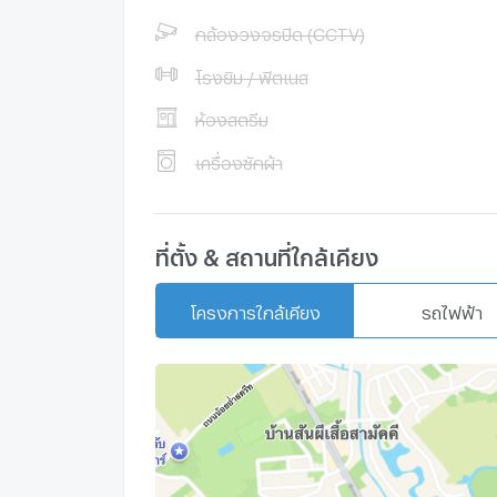
กล้องวงจรปิด (CCTV)
โรงยิม / ฟิตเนส
ห้องสตรีม
เครื่องซักผ้า
ที่ตั้ง & สถานที่ใกล้เคียง
โครงการใกล้เคียง
รถไฟฟ้า