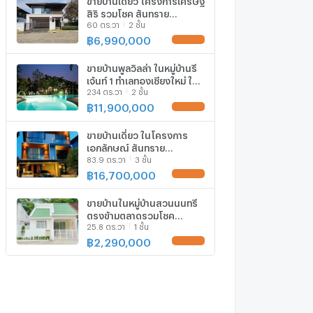
สิริ รวมโชค สันทราย
60 ตร.วา
2 ชั้น
เชียงใหม่ พร้อมเฟอร์นิเจอร์
ครบ เข้าอยู่ได้ทันที (H358)
฿
6,990,000
UPDATE !
T.0946511456
ขายบ้านพูลวิลล่า ในหมู่บ้านรี
เจ้นท์ 1 ทำเลทองเชียงใหม่ ใกล้
234 ตร.วา
2 ชั้น
เซ็นทรัลเฟสติวัล
T.0946511456
฿
11,900,000
UPDATE !
ขายบ้านเดี่ยว ในโครงการ
เอกลักษณ์ สันทราย
83.9 ตร.วา
3 ชั้น
(Akaluck) เชียงใหม่ พร้อมบิ
วท์อิน ไม่รวมเฟอร์ฯ
฿
16,700,000
UPDATE !
T.0946511456
ขายบ้านในหมู่บ้านสวนนนทรี
ตรงข้ามตลาดรวมโชค
25.8 ตร.วา
1 ชั้น
เชียงใหม่ เฟอร์นิเจอร์ครบ
T.0946511456
฿
2,290,000
UPDATE !