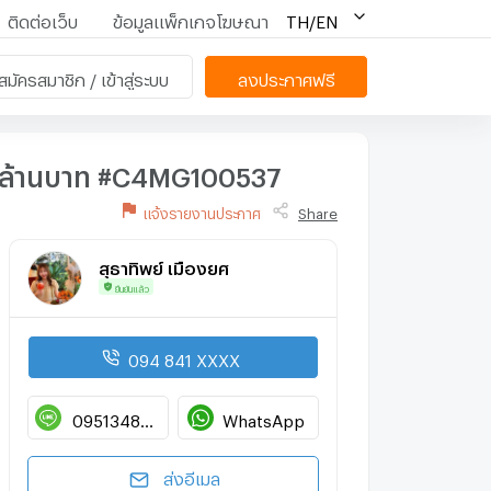
ติดต่อเว็บ
ข้อมูลแพ็กเกจโฆษณา
TH/EN
สมัครสมาชิก / เข้าสู่ระบบ
ลงประกาศฟรี
.5 ล้านบาท #C4MG100537
แจ้งรายงานประกาศ
Share
สุธาทิพย์ เมืองยศ
ยืนยันแล้ว
094 841 XXXX
0951348127
WhatsApp
ส่งอีเมล