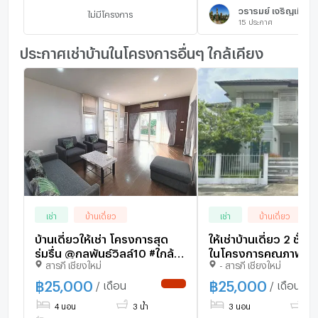
วรารมย์ เจริญเมือง
ไม่มีโครงการ
15
ประกาศ
ประกาศเช่าบ้านในโครงการอื่นๆ ใกล้เคียง
เช่า
บ้านเดี่ยว
เช่า
บ้านเดี่ยว
บ้านเดี่ยวให้เช่า โครงการสุด
ให้เช่าบ้านเดี่ยว 2 ชั้น 
ร่มรื่น @กุลพันธ์วิลล์10 #ใกล้
ในโครงการคุณภาพ #A5-
สารภี เชียงใหม่
- สารภี เชียงใหม่
โรงเรียนยูนิตี้ #ใกล้
H0747
โรงเรียนABS
฿
25,000
฿
25,000
/ เดือน
/ เดือน
4 นอน
3 น้ำ
3 นอน
3 น