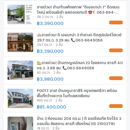
ขายด่วน! บ้านทำเลศักยภาพ "ดิเออบาน่า 1" ติดถนน
ลิฟท์
ใหญ่ พร้อมผู้เช่า ผลตอบแทนดี ☎️T. 063-664-
38.3 ตร.วา
2 ชั้น
9056
฿
3,390,000
ที่จอดรถ
ที่จอดรถจักรยานยนต์
🏘️ขายด่วน! ดิ เออบาน่า 3 ท่าศาลา ติดซุปเปอร์ไฮเวย์
29.7 ตร.ว. 3.29 ลบ. 📞063-6649056
29.7 ตร.วา
2 ชั้น
มีอินเตอร์เน็ตไร้สาย (Wi-Fi) ในห้องพัก
฿
3,290,000
กล้องวงจรปิด (CCTV)
🏡ขายด่วน! บ้านกาญจน์กนก 22 ไชยสถาน สารภี 40
สระว่ายน้ำ
ตร.ว. 3.98 ลบ. 📞063-6649056
40 ตร.วา
2 ชั้น
฿
3,980,000
โรงยิม / ฟิตเนส
ห้องซาวน่า
P0017 ขาย! บ้านหรูนาราสิริ กรุงเทพกรีฑา พร้อม
พื้นที่กว้างขวาง ในทำเลสุดพิเศษ
495 ตร.วา
2 ชั้น
ห้องสตรีม
฿
81,400,000
EV-Charger
บ้าน 3 ห้องนอน 204 ตร.ม. | ดิ ออเรียนทัล ริงโร้ด 2
ดอนจั่น ชัยสถาน สารภี เชียงใหม่ (ID 2150278)
เครื่องซักผ้า
74 ตร.วา
2 ชั้น