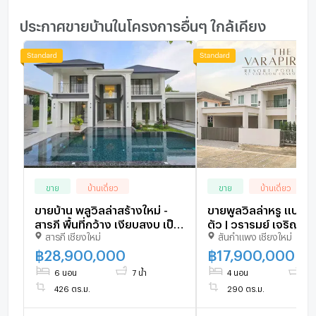
ประกาศขายบ้านในโครงการอื่นๆ ใกล้เคียง
ขาย
บ้านเดี่ยว
ขาย
บ้านเดี่ยว
ขายบ้าน พลูวิลล่าสร้างใหม่ -
ขายพูลวิลล่าหรู แปลง
สารภี พื้นที่กว้าง เงียบสงบ เป็น
ตัว | วรารมย์ เจริญเมื
สารภี เชียงใหม่
สันกำแพง เชียงใหม่
ส่วนตัว (ID:141PS)
Elegance Resort Pool
พร้อมสระว่ายน้ำส่วนตัว 
฿
28,900,000
฿
17,900,000
ได้ทันที
6 นอน
7 น้ำ
4 นอน
5 น
426 ตร.ม.
290 ตร.ม.