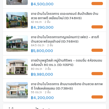
฿
4,500,000
ไมโครเวฟ
ขาย บ้านในโครงการ เดอะแกรนด์ สันป่าเลียง บ้าน
สวย สภาพดี เหมือนใหม่ (ID:748HS)
42 ตร.วา
2 ชั้น
฿
4,290,000
ขาย บ้านในโครงการกาญจน์กนก12 เฟส2 – สารภี
บ้านสวย พร้อมเข้าอยู่ (ID:768HS)
64.5 ตร.วา
2 ชั้น
฿
5,800,000
ขายบ้านพลูวิลล่า หมู่บ้านศิริพร – ดอนจั่น 4ห้องนอน
4ห้องน้ำ 80 ตร.ว. (ID:105PS)
80 ตร.วา
3 ชั้น
฿
9,980,000
ขาย บ้านในโครงการ ล้านนาเฮอริเทจ บ้านสวย สภาพ
ดี ใกล้แหล่งชุมชน (ID:738HS)
55 ตร.วา
2 ชั้น
฿
4,200,000