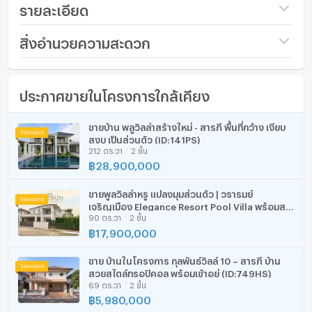
-เครื่องฟอกอากาศ 1
รายละเอียด
- ปั๊มน้ำ + ถังเก็บน้ำ
ราคา
3,700,000
สิ่งอำนวยความสะดวก
สถานที่สำคัญใกล้เคียง
-โรงเรียนนานาชาติยูนิตี้คอนคอร์ด 2.5 กม.
จำนวนชั้น
2 ชั้น
เฟอร์นิเจอร์
-ตลาดเจริญ เจริญ 3.5 กม.
ประกาศขายในโครงการใกล้เคียง
จำนวนห้องนอน
3 ห้องนอน
โทรศัพท์บ้าน
-บิ๊กซี ดอนจั่น 6.4 กม.
-โรงเรียนวารีเชียงใหม่ 5 กม.
จำนวนห้องน้ำ
3 ห้องน้ำ
เครื่องปรับอากาศ
ขายบ้าน พลูวิลล่าสร้างใหม่ - สารภี พื้นที่กว้าง เงียบ
สงบ เป็นส่วนตัว (ID:141PS)
ขนาดที่ดิน
53 ตร.ว.
เครื่องทำน้ำร้อน/น้ำอุ่น
212 ตร.วา
2 ชั้น
฿
28,900,000
จำนวนพื้นที่จอดรถ (คัน)
2 คัน
ประตูห้องระบบ digital lock
แอดไลน์:
ขายพูลวิลล่าหรู แปลงมุมส่วนตัว | วรารมย์
การตกแต่ง
ตกแต่งแล้วบางส่วน
อ่างอาบน้ำ
https://lin.ee/N1qIyoP
เจริญเมือง Elegance Resort Pool Villa พร้อมสระ
90 ตร.วา
2 ชั้น
ว่ายน้ำส่วนตัว เข้าอยู่ได้ทันที
Line ID :@i0956834198
฿
17,900,000
TV
We Chat : saleihome999
สนใจติดต่อ: คุณอาย 095-6834198 , คุณซินดี้ 090-
เตาปรุงอาหาร
ขาย บ้านในโครงการ กุลพันธ์วิลล์ 10 – สารภี บ้าน
3198948, คุณแพรว 088-0878362
สวยสไตล์ทรอปิคอล พร้อมเข้าอยู่ (ID:749HS)
https://ihomethai.com/
69 ตร.วา
2 ชั้น
ตู้เย็น
฿
5,980,000
เครื่องดูดควัน