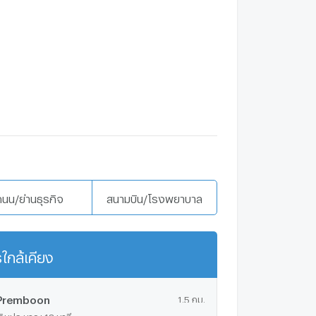
ถนน/ย่านธุรกิจ
สนามบิน/โรงพยาบาล
ใกล้เคียง
แสดงเพิ่มเติม
Premboon
1.5 กม.
ดินประมาณ 18 นาที