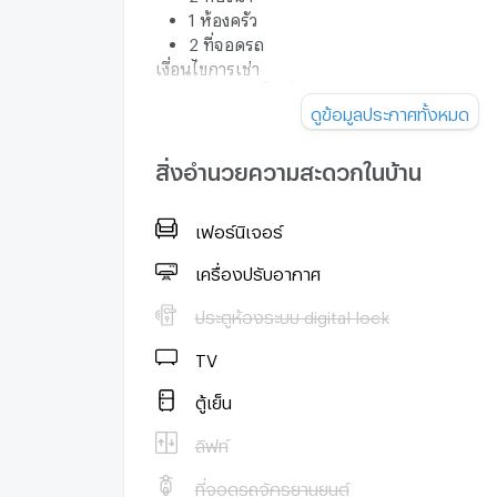
1 ห้องครัว
2 ที่จอดรถ
เงื่อนไขการเช่า
สัญญาเช่าขั้นต่ำ 1 ปี
ดูข้อมูลประกาศทั้งหมด
เงินประกัน 2 เดือน
ค่าเช่าล่วงหน้า 1 เดือน
รวมชำระ 3 เดือน พร้อมเข้าอยู่
สิ่งอำนวยความสะดวกในบ้าน
🛋️ เฟอร์นิเจอร์และเครื่องใช้ไฟฟ้า
เครื่องปรับอากาศ 3 เครื่อง
เฟอร์นิเจอร์
เครื่องทำน้ำอุ่น 2 เครื่อง
เตียงนอน 2 ห้อง
เครื่องปรับอากาศ
ตู้เสื้อผ้า 2 ตู้
โต๊ะเครื่องแป้ง 2 ชุด
ประตูห้องระบบ digital lock
ตู้เย็น
TV
โทรทัศน์
ชุดรับแขก
ตู้เย็น
โต๊ะรับประทานอาหาร
เครื่องดูดควัน
ลิฟท์
จุดเด่นของบ้าน
บ้านเดี่ยวบนพื้นที่ดินขนาดใหญ่ถึง 3 ไร่
ที่จอดรถจักรยานยนต์