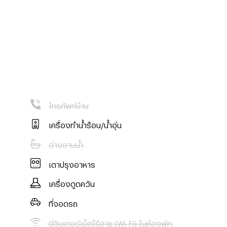
โทรศัพท์บ้าน
เครื่องทำน้ำร้อน/น้ำอุ่น
อ่างอาบน้ำ
เตาปรุงอาหาร
เครื่องดูดควัน
ที่จอดรถ
มีอินเตอร์เน็ตไร้สาย (Wi-Fi) ในห้องพัก