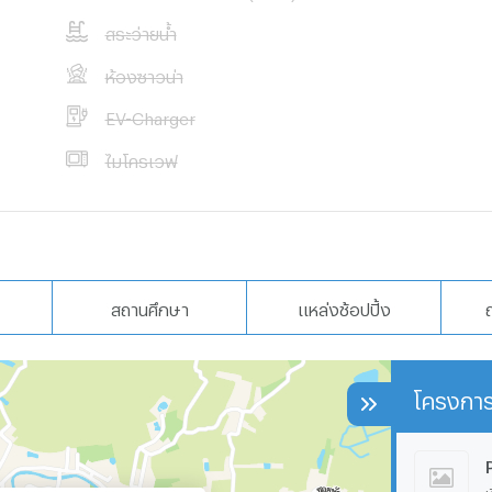
สระว่ายน้ำ
ี่ใช้สอยกว้างขวาง
าอยู่
ห้องซาวน่า
ารค้า
EV-Charger
ไมโครเวฟ
สถานศึกษา
แหล่งช้อปปิ้ง
์ 094-8417772
, คุณดาว095-
-6701116 ,คุณ
โครงการ
เ