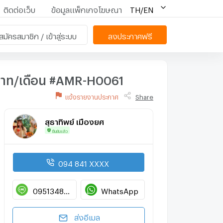
ติดต่อเว็บ
ข้อมูลแพ็กเกจโฆษณา
TH/EN
สมัครสมาชิก / เข้าสู่ระบบ
ลงประกาศฟรี
00 บาท/เดือน #AMR-H0061
แจ้งรายงานประกาศ
Share
สุธาทิพย์ เมืองยศ
ยืนยันแล้ว
094 841 XXXX
0951348127
WhatsApp
ส่งอีเมล