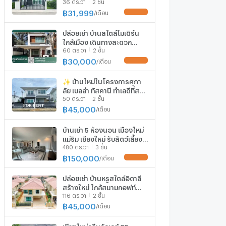
36 ตร.วา
2 ชั้น
นอน 3 น้ำ เชียงใหม่กรีนวัล
เลย์ 39 ตร.ว.160 ตร.ม. พร้อม
฿
31,999
/
เดือน
UPDATE !
เฟอร์ฯ
ปล่อยเช่า บ้านสไตล์โมเดิร์น
ใกล้เมือง เดินทางสะดวก
60 ตร.วา
2 ชั้น
พร้อมเข้าอยู่ - RW005102
฿
30,000
/
เดือน
UPDATE !
✨ บ้านใหม่ในโครงการศุภา
ลัย เบลล่า ทัสคานี ทำเลดีที่สุด
50 ตร.วา
2 ชั้น
ติดกาดฝรั่งแม่ริม เดินไปได้
บรรยากาศเงียบสงบ พร้อม
฿
45,000
/
เดือน
เฟอร์นิเจอร์ครบ RH-10
บ้านเช่า 5 ห้องนอน เมืองใหม่
แม่ริม เชียงใหม่ รับสัตว์เลี้ยง
480 ตร.วา
3 ชั้น
(ID 1378547)
฿
150,000
/
เดือน
UPDATE !
ปล่อยเช่า บ้านหรูสไตล์อิตาลี
สร้างใหม่ ใกล้สนามกอฟท์
116 ตร.วา
2 ชั้น
โครงการ SUPALAI
TUSCANY แม่ริม-เชียงใหม่
฿
45,000
/
เดือน
(R1126) T.0946511456
เชียงใหม่กรีนวัลเลย์ 39