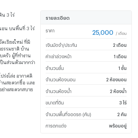
ิน 3 ไร่
รายละเอียด
นอน บนพื้นที่ 3 ไร่
ราคา
25,000
/ เดือน
เชียงใหม่ ที่มี
เงินมัดจำ/ประกัน
2 เดือน
วยธรรมชาติ บ้าน
ครัว ผู้ที่ทำงาน
ค่าเช่าล่วงหน้า
1 เดือน
เป็นส่วนตัวมากกว่า
จำนวนชั้น
1 ชั้น
กโปร่งโล่ง อากาศดี
จำนวนห้องนอน
2 ห้องนอน
้านสะดวกซื้อ และ
ด้อย่างสะดวกสบาย
จำนวนห้องน้ำ
2 ห้องน้ำ
ขนาดที่ดิน
3 ไร่
จำนวนพื้นที่จอดรถ (คัน)
2 คัน
การตกแต่ง
พร้อมอยู่