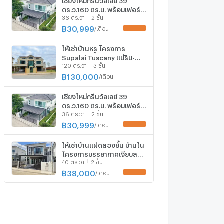
ตร.ว.160 ตร.ม. พร้อมเฟอร์ฯ
36 ตร.วา
2 ชั้น
ดอนแก้ว แม่ริม ไดนาสตี้ ไทล์
ท้อป แม่ริม2 บ้านเดี่ยว 2 ชั้น 3
฿
30,999
/
เดือน
UPDATE !
นอน 3 น้ำ
ให้เช่าบ้านหรู โครงการ
Supalai Tuscany แม่ริม-
120 ตร.วา
3 ชั้น
เชียงใหม่ เฟอร์ + เครื่องใช้
ไฟฟ้าครบ พร้อมอยู่ ใกล้สนาม
฿
130,000
/
เดือน
กอล์ฟ Summit Green
Valley (RA1135)
เชียงใหม่กรีนวัลเลย์ 39
T.0946511456
ตร.ว.160 ตร.ม. พร้อมเฟอร์ฯ
36 ตร.วา
2 ชั้น
ดอนแก้ว แม่ริม ไดนาสตี้ ไทล์
ท้อป แม่ริม2 บ้านเดี่ยว 2 ชั้น 3
฿
30,999
/
เดือน
UPDATE !
นอน 3 น้ำ
ให้เช่าบ้านแฝดสองชั้น บ้านใน
โครงการบรรยากาศเงียบสงบ
40 ตร.วา
2 ชั้น
ทำเลแม่ริม #AMR-H0314
฿
38,000
/
เดือน
UPDATE !