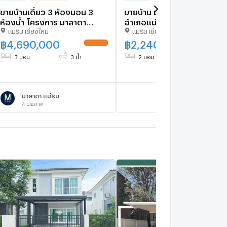
ขายบ้านเดี่ยว 3 ห้องนอน 3
ขายบ้าน ม่อนแจ่ม ตำบลริมใต้
ห้องน้ำ โครงการ มาลาดา
อำเภอแม่ริม เชียงใหม่
แม่ริม เชียงใหม่
แม่ริม เชียงใหม่
แม่ริม-เชียงใหม่ ใกล้กาดฝรั่ง
(H467) T.0946511456
฿
4,690,000
฿
2,240,000
UPDATE !
UPDATE 
3 นอน
3 น้ำ
2 นอน
2 น้ำ
มาลาดา แม่ริม
ไม่มีโครงการ
4
ประกาศ