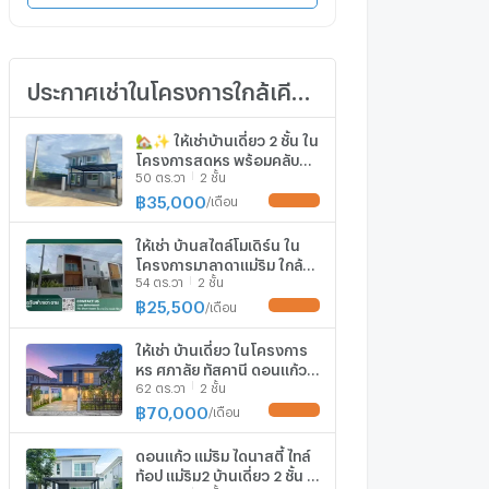
ประกาศเช่าในโครงการใกล้เคียง
🏡✨ ให้เช่าบ้านเดี่ยว 2 ชั้น ใน
โครงการสุดหรู พร้อมคลับ
50 ตร.วา
2 ชั้น
เฮ้าส์และสระว่ายน้ำ #AMR-
H0220
฿
35,000
/
เดือน
UPDATE !
ให้เช่า บ้านสไตล์โมเดิร์น ใน
โครงการมาลาดาแม่ริม ใกล้
54 ตร.วา
2 ชั้น
นานาชาติเปรมติณสูลานนท์-
RW006561
฿
25,500
/
เดือน
UPDATE !
ให้เช่า บ้านเดี่ยว ในโครงการ
หรู ศุภาลัย ทัสคานี ดอนแก้ว-
62 ตร.วา
2 ชั้น
แม่ริม เชียงใหม่ - RW004104
฿
70,000
/
เดือน
UPDATE !
ดอนแก้ว แม่ริม ไดนาสตี้ ไทล์
ท้อป แม่ริม2 บ้านเดี่ยว 2 ชั้น 3