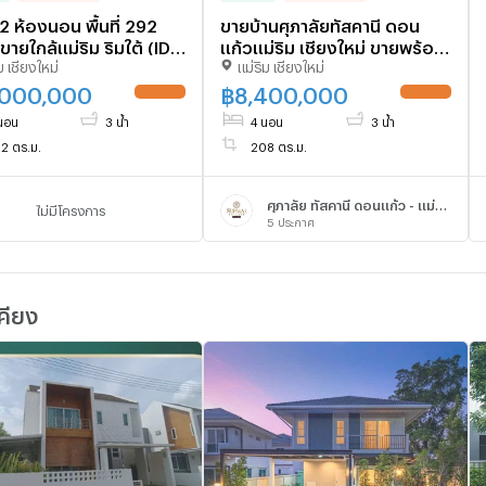
 2 ห้องนอน พื้นที่ 292
ขายบ้านศุภาลัยทัสคานี ดอน
ขายใกล้แม่ริม ริมใต้ (ID
แก้วแม่ริม เชียงใหม่ ขายพร้อม
ม เชียงใหม่
แม่ริม เชียงใหม่
548)
เฟอร์นิเจอร์และเครื่องใช้ไฟฟ้า
ใกล้กาดฝรั่งแม่ริม T.094-
,000,000
฿
8,400,000
UPDATE !
UPDATE !
6511456
นอน
3 น้ำ
4 นอน
3 น้ำ
2 ตร.ม.
208 ตร.ม.
ศุภาลัย ทัสคานี ดอนแก้ว - แม่ริม
ไม่มีโครงการ
5
ประกาศ
คียง