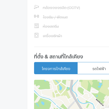
บรรยากาศเงียบสงบ ร่มรื่น และเป็นส่วนตัว
กล้องวงจรปิด (CCTV)
เหมาะสำหรับครอบครัว หรือผู้ที่ต้องการพื้นท
เฟอร์นิเจอร์และเครื่องใช้ไฟฟ้าครบ พร้อมเข้
โรงยิม / ฟิตเนส
เดินทางสะดวก ใกล้ตลาด ร้านค้า และศูนย์ก
📍 สถานที่สำคัญใกล้เคียง
ห้องสตรีม
แม่ริมพลาซ่า 2.2 กม.
ตลาดแม่ริม 1.8 กม.
เครื่องซักผ้า
แม็คโคร แม่ริม 3.5 กม.
ที่ตั้ง & สถานที่ใกล้เคียง
แอดไลน์: https://line.me/ti/p/XvtkSgPKhh
Line ID : @i0643026131
Whatapp : 0643026131
โครงการใกล้เคียง
รถไฟฟ้า
Wechat : sales0643026131
สนใจติดต่อ: คุณชมพู่ 064-3026131 ,คุณเบียร
,คุณหมิว 090-9980459, คุณเก๋ 090-9980798
1348127, คุณมีนนี่ 094-7507722 ,คุณบุ๋ม 090
แพรว 088-0878362
https://ihomethai.com/