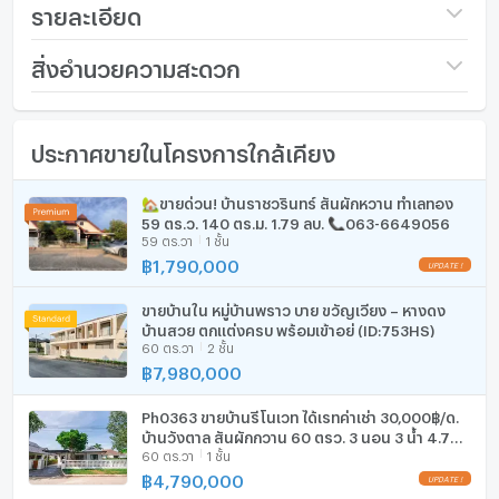
สถานที่สำคัญใกล้เคียง
รายละเอียด
-Big c 4 กม.
-เซนทรัลแอร์พอร์ต 6 กม.
ราคา
9,800,000
สิ่งอำนวยความสะดวก
-กาดฝรั่ง 6 กม.
-สนามบิน 6.8 กม.
จำนวนชั้น
2 ชั้น
เฟอร์นิเจอร์
ประกาศขายในโครงการใกล้เคียง
จำนวนห้องนอน
4 ห้องนอน
โทรศัพท์บ้าน
แอดไลน์ : https://line.me/ti/p/DKHtGw3GZO
Line ID : @i0880878362
จำนวนห้องน้ำ
5 ห้องน้ำ
เครื่องปรับอากาศ
🏡ขายด่วน! บ้านราชวรินทร์ สันผักหวาน ทำเลทอง
Whatapp : 0880878362
59 ตร.ว. 140 ตร.ม. 1.79 ลบ. 📞063-6649056
Wechat : p0880878362
ขนาดที่ดิน
88 ตร.ว.
เครื่องทำน้ำร้อน/น้ำอุ่น
59 ตร.วา
1 ชั้น
สนใจติดต่อ: คุณแพรว 088-0878362,คุณซินดี้ 090-
฿
1,790,000
3198948 , คุณอาย 095-6834198
พื้นที่ใช้สอย (ตร.ม.)
294 ตร.ม.
ประตูห้องระบบ digital lock
https://ihomethai.com/
ขายบ้านใน หมู่บ้านพราว บาย ขวัญเวียง – หางดง
จำนวนพื้นที่จอดรถ (คัน)
2 คัน
อ่างอาบน้ำ
บ้านสวย ตกแต่งครบ พร้อมเข้าอยู่ (ID:753HS)
60 ตร.วา
2 ชั้น
การตกแต่ง
ยังไม่ตกแต่ง
฿
7,980,000
TV
เตาปรุงอาหาร
Ph0363 ขายบ้านรีโนเวท ได้เรทค่าเช่า 30,000฿/ด.
บ้านวังตาล สันผักกวาน 60 ตรว. 3 นอน 3 น้ำ 4.79
60 ตร.วา
1 ชั้น
ตู้เย็น
ลบ.
฿
4,790,000
เครื่องดูดควัน