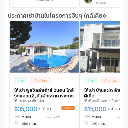
6
ประกาศ
ประกาศเช่าบ้านในโครงการอื่นๆ ใกล้เคียง
เช่า
บ้านเดี่ยว
เช่า
บ้านแฝด
ให้เช่า พูลวิลล่าเฮ้าส์ 2นอน ใกล้
ให้เช่า บ้านแฝด ล้านนาว
วงแหวน2 ,สันผักหวาน หางดง
ผีเสื้อ
. หางดง เชียงใหม่
เมืองเชียงใหม่ เชียงใหม่
฿
35,000
฿
15,000
/ เดือน
/ เดือน
2 นอน
2 น้ำ
2 นอน
3 น
250 ตร.ม.
120 ตร.ม.