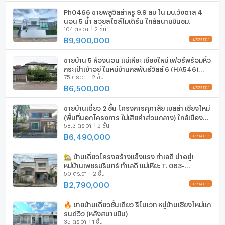
Ph0466 ขายพลูวิลล่าหรู 9.9 ลบ ใน มบ.วังตาล 4
ลิฟท์
นอน 5 น้ำ สวยสไตล์โมเดิร์น ใกล้สนามบินชม.
104 ตร.วา
2 ชั้น
฿
9,900,000
ที่จอดรถ
ที่จอดรถจักรยานยนต์
ขายบ้าน 5 ห้องนอน แม่เหียะ เชียงใหม่ เฟอร์พร้อมหิ้ว
กระเป๋าเข้าอยู่ ในหมู่บ้านกุลพันธ์วิลล์ 6 (HA546)
75 ตร.วา
2 ชั้น
T.0946511456
มีอินเตอร์เน็ตไร้สาย (Wi-Fi) ในห้องพัก
฿
6,500,000
กล้องวงจรปิด (CCTV)
ขายบ้านเดี่ยว 2 ชั้น โครงการศุภาลัย เบลล่า เชียงใหม่
สระว่ายน้ำ
(พื้นที่นอกโครงการ ไม่เสียค่าส่วนกลาง) ใกล้เมือง
58.3 ตร.วา
2 ชั้น
(H361) T.0946511456
฿
6,490,000
โรงยิม / ฟิตเนส
ห้องซาวน่า
🏡 บ้านเดี่ยวโครงสร้างแข็งแรง ทำเลดี น่าอยู่!
หมู่บ้านเพชรบุรินทร์ ทำเลดี แม่เหียะ T. 063-
50 ตร.วา
2 ชั้น
6649056
ห้องสตรีม
฿
2,790,000
EV-Charger
🔥 ขายบ้านเดี่ยวชั้นเดียว รีโนเวท หมู่บ้านเชียงใหม่แก
รนด์วิว (หลังสนามบิน)
เครื่องซักผ้า
35 ตร.วา
1 ชั้น