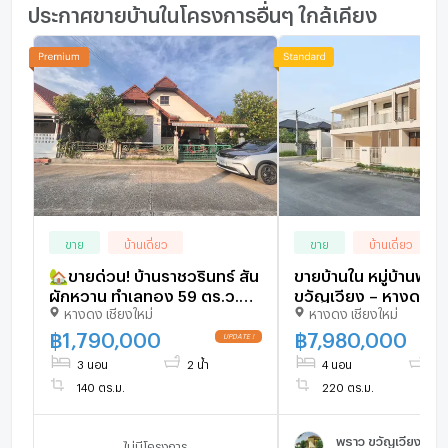
ประกาศขายบ้านในโครงการอื่นๆ ใกล้เคียง
ขาย
บ้านเดี่ยว
ขาย
บ้านเดี่ยว
🏡ขายด่วน! บ้านราชวรินทร์ สัน
ขายบ้านใน หมู่บ้านพรา
ผักหวาน ทำเลทอง 59 ตร.ว.
ขวัญเวียง – หางดง บ
หางดง เชียงใหม่
หางดง เชียงใหม่
140 ตร.ม. 1.79 ลบ. 📞063-
ตกแต่งครบ พร้อมเข้าอ
6649056
(ID:753HS)
฿
1,790,000
฿
7,980,000
3 นอน
2 น้ำ
4 นอน
5 น
140 ตร.ม.
220 ตร.ม.
พราว ขวัญเวียง
ไม่มีโครงการ