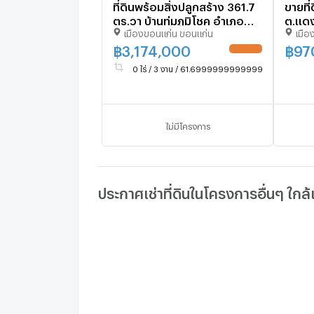
ที่ดินพร้อมสิ่งปลูกสร้าง 361.7
ขายที่
ตร.วา บ้านทุ่มภูมิโชค อำเภอ
ต.แดง
เมืองขอนแก่น ขอนแก่น
เมือ
เมืองขอนแก่น จังหวัดขอนแก่น
ที่ดิน
2M
ชุมชน
฿
3,174,000
฿
97
สะดว
0 ไร่ / 3 งาน / 61.69999999999999 ตร.ว.
ไม่มีโครงการ
ประกาศเช่าที่ดินในโครงการอื่นๆ ใกล้