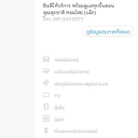
ยินดีให้บริการ พร้อมดูแลทุกขั้นตอน
คุณศุภชาติ หอมไสย (แม็ก)
โทร. 061-342-6072
ไลน์. @neopro
ดูข้อมูลประกาศทั้งหมด
(ซื่อสัตย์ ชัดเจน ไม่บวกราคา)
.
#ขายที่ดินขอนแก่น
#ที่ดินขอนแก่น
#ที่ดินขอนแก่น1ไร่
เฟอร์นิเจอร์
#บ้านจัดสรรขอนแก่น
เครื่องปรับอากาศ
#บ้านจัดสรรขอนแก่น
#ที่ดินใกล้สนามบินขอนแก่น
ประตูห้องระบบ digital lock
#ที่ดินใกล้มหาวิทยาลัยขอนแก่น
#ที่ดินใกล้มข
TV
#ที่ดินหนองหลุบขอนแก่
ตู้เย็น
ลิฟท์
ที่จอดรถจักรยานยนต์