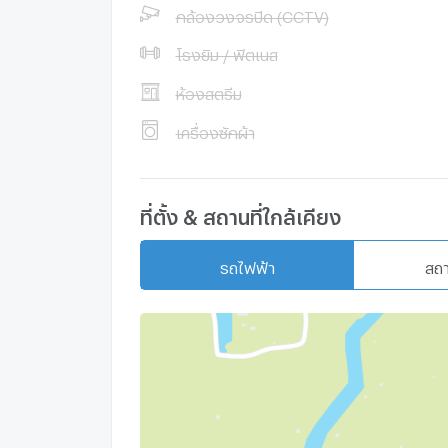
กล้องวงจรปิด (CCTV)
โรงยิม / ฟิตเนส
ห้องสตรีม
เครื่องซักผ้า
ที่ตั้ง & สถานที่ใกล้เคียง
รถไฟฟ้า
สถ