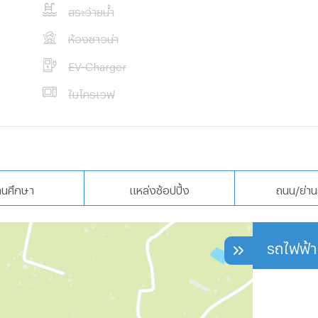
สระว่ายน้ำ
ห้องซาวน่า
EV-Charger
ไมโครเวฟ
านศึกษา
แหล่งช้อปปิ้ง
ถนน/ย่าน
รถไฟฟ้า