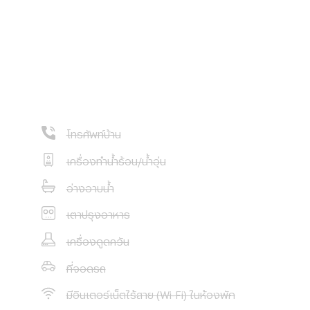
โทรศัพท์บ้าน
เครื่องทำน้ำร้อน/น้ำอุ่น
อ่างอาบน้ำ
เตาปรุงอาหาร
เครื่องดูดควัน
ที่จอดรถ
มีอินเตอร์เน็ตไร้สาย (Wi-Fi) ในห้องพัก