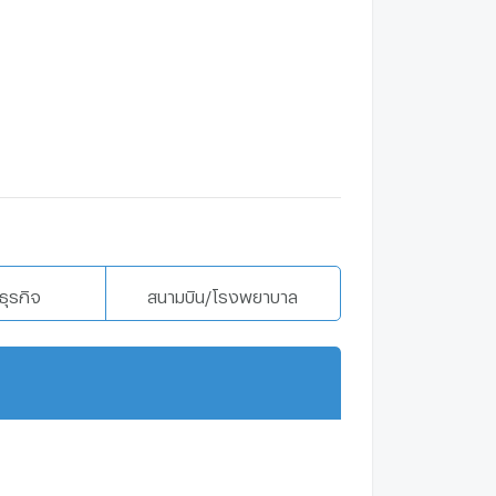
ธุรกิจ
สนามบิน/โรงพยาบาล
แสดงเพิ่มเติม