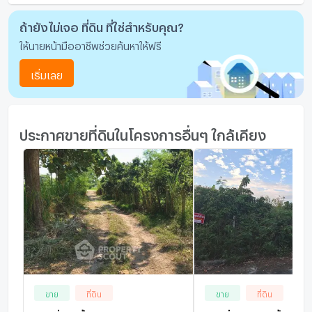
โรงยิม / ฟิตเนส
ถ้ายังไม่เจอ ที่ดิน ที่ใช่สำหรับคุณ?
ห้องซาวน่า
ให้นายหน้ามืออาชีพช่วยค้นหาให้ฟรี
ห้องสตรีม
เริ่มเลย
EV-Charger
เครื่องซักผ้า
ประกาศขายที่ดินในโครงการอื่นๆ ใกล้เคียง
ไมโครเวฟ
ขาย
ที่ดิน
ขาย
ที่ดิน