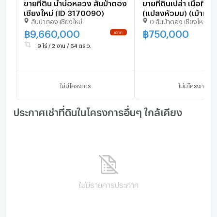
ขายที่ดิน น้ำบ่อหลวง สันป่าตอง
ขายที่ดินเปล่า เนื้อที่ 115 ตรว.
เชียงใหม่ (ID 3170090)
(แปลงหัวมุม) (เม้าท์เท่
สันป่าตอง เชียงใหม่
0 สันป่าตอง เชียงใหม่
สันป่าตอง) บ้านกลาง/
อ.สันป่าตอง ถมแล้ว ปลูกต้น
฿
9,660,000
฿
750,000
มะม่วง ลำไย ส้มโอ
9 ไร่ / 2 งาน / 64 ตร.ว.
ไม่มีโครงการ
ไม่มีโครงการ
ประกาศเช่าที่ดินในโครงการอื่นๆ ใกล้เคียง
ไม่มีรายการประกาศ