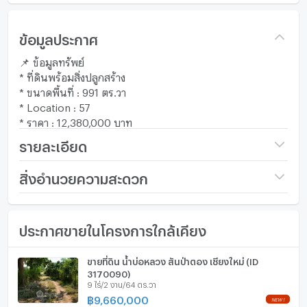
ข้อมูลประกาศ
📌 ข้อมูลทรัพย์
* ที่ดินพร้อมสิ่งปลูกสร้าง
* ขนาดพื้นที่ : 991 ตร.วา
* Location : 57
* ราคา : 12,380,000 บาท
รายละเอียด
ราคา
19,444,000
สิ่งอำนวยความสะดวก
(19,621 บาท/ตร.วา)
เฟอร์นิเจอร์
ขนาดที่ดิน
2 ไร่ / 1 งาน / 91 ตร.ว.
ประกาศขายในโครงการใกล้เคียง
โทรศัพท์บ้าน
กว้าง (เมตร)
- เมตร
เครื่องปรับอากาศ
ขายที่ดิน น้ำบ่อหลวง สันป่าตอง เชียงใหม่ (ID
ลึก (เมตร)
- เมตร
3170090)
เครื่องทำน้ำร้อน/น้ำอุ่น
9 ไร่/2 งาน/64 ตร.วา
฿
9,660,000