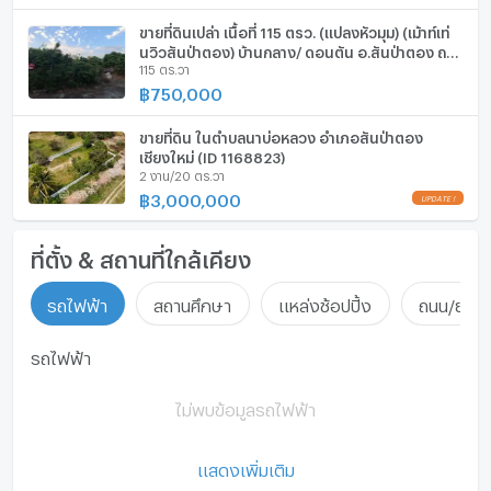
ประตูห้องระบบ digital lock
ขายที่ดินเปล่า เนื้อที่ 115 ตรว. (แปลงหัวมุม) (เม้าท์เท่
อ่างอาบน้ำ
นวิวสันป่าตอง) บ้านกลาง/ ดอนตัน อ.สันป่าตอง ถม
115 ตร.วา
แล้ว ปลูกต้นมะม่วง ลำไย ส้มโอ
฿
750,000
TV
เตาปรุงอาหาร
ขายที่ดิน ในตำบลนาบ่อหลวง อำเภอสันป่าตอง
เชียงใหม่ (ID 1168823)
2 งาน/20 ตร.วา
ตู้เย็น
฿
3,000,000
เครื่องดูดควัน
ที่ตั้ง & สถานที่ใกล้เคียง
ลิฟท์
รถไฟฟ้า
สถานศึกษา
แหล่งช้อปปิ้ง
ถนน/ย่านธ
ที่จอดรถ
ที่จอดรถจักรยานยนต์
รถไฟฟ้า
มีอินเตอร์เน็ตไร้สาย (Wi-Fi) ในห้องพัก
ไม่พบข้อมูลรถไฟฟ้า
กล้องวงจรปิด (CCTV)
แสดงเพิ่มเติม
สระว่ายน้ำ