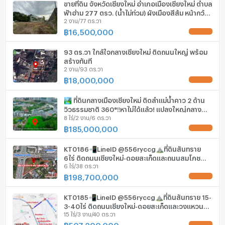
เครื่องปรับอากาศ
ขายที่ดิน จังหวัดเชียงใหม่ อำเภอเมืองเชียงใหม่ ตำบล
ลึก (เมตร)
- เมตร
ฟ้าฮ่าม 277 ตรว. (น้ำไม่ท่วม) ผังเมืองสีส้ม หน้ากว้าง
เครื่องทำน้ำร้อน/น้ำอุ่น
2 งาน/77 ตร.วา
36 เมตร
฿
16,500,000
UPDATE !
ประตูห้องระบบ digital lock
93 ตร.วา ใกล้ใจกลางเชียงใหม่ ติดถนนใหญ่ พร้อม
อ่างอาบน้ำ
สร้างทันที
2 งาน/93 ตร.วา
TV
฿
18,000,000
UPDATE !
เตาปรุงอาหาร
🏞️ ที่ดินกลางเมืองเชียงใหม่ ติดลำแม่น้ำคาว 2 ด้าน
วิวธรรมชาติ 360°‼️หาไม่ได้แล้ว! แปลงใหญ่กลาง
8 ไร่/2 งาน/6 ตร.วา
ตู้เย็น
เมืองเชียงใหม่
฿
185,000,000
UPDATE !
เครื่องดูดควัน
KT0186📲LineID @556ryccg⛰️ที่ดินสันทราย
ลิฟท์
6ไร่ ติดถนนเชียงใหม่-ดอยสะเก็ดและถนนสมโภช
6 ไร่/38 ตร.วา
เชียงใหม่ 700 ปี ใกล้กาดสามแยก, เซ็นทรัลเชียงใหม่
฿
198,700,000
ที่จอดรถ
UPDATE !
ที่จอดรถจักรยานยนต์
KT0185📲LineID @556ryccg⛰️ที่ดินสันทราย 15-
3-40ไร่ ติดถนนเชียงใหม่-ดอยสะเก็ดและวงแหวน
15 ไร่/3 งาน/40 ตร.วา
รอบ2
มีอินเตอร์เน็ตไร้สาย (Wi-Fi) ในห้องพัก
฿
507,200,000
UPDATE !