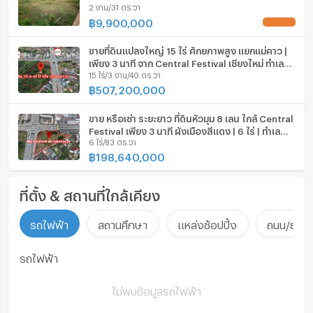
2 งาน/31 ตร.วา
฿
9,900,000
UPDATE !
ขายที่ดินแปลงใหญ่ 15 ไร่ ศักยภาพสูง แยกแม่คาว |
เพียง 3 นาที จาก Central Festival เชียงใหม่ ทำเล
15 ไร่/3 งาน/40 ตร.วา
ทอง รองรับอาคารสูง | เหมาะพัฒนาโครงการขนาด
ใหญ่
฿
507,200,000
ขาย หรือเช่า ระยะยาว ที่ดินหัวมุม 8 เลน ใกล้ Central
Festival เพียง 3 นาที ผังเมืองสีแดง | 6 ไร่ | ทำเล
6 ไร่/83 ตร.วา
ยุทธศาสตร์ด้านเศรษฐกิจของเชียงใหม่
฿
198,640,000
ที่ตั้ง & สถานที่ใกล้เคียง
รถไฟฟ้า
สถานศึกษา
แหล่งช้อปปิ้ง
ถนน/ย่านธ
รถไฟฟ้า
ไม่พบข้อมูลรถไฟฟ้า