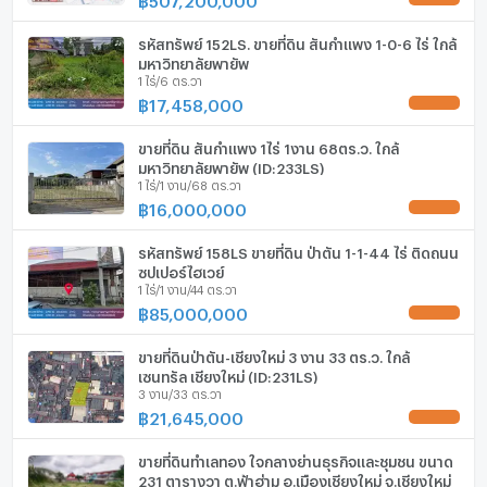
กล้องวงจรปิด (CCTV)
รหัสทรัพย์ 152LS. ขายที่ดิน สันกำแพง 1-0-6 ไร่ ใกล้
สระว่ายน้ำ
มหาวิทยาลัยพายัพ
1 ไร่/6 ตร.วา
฿
17,458,000
โรงยิม / ฟิตเนส
UPDATE !
ห้องซาวน่า
ขายที่ดิน สันกำแพง 1ไร่ 1งาน 68ตร.ว. ใกล้
มหาวิทยาลัยพายัพ (ID:233LS)
1 ไร่/1 งาน/68 ตร.วา
ห้องสตรีม
฿
16,000,000
UPDATE !
EV-Charger
รหัสทรัพย์ 158LS ขายที่ดิน ป่าตัน 1-1-44 ไร่ ติดถนน
ซุปเปอร์ไฮเวย์
เครื่องซักผ้า
1 ไร่/1 งาน/44 ตร.วา
฿
85,000,000
ไมโครเวฟ
UPDATE !
ขายที่ดินป่าตัน-เชียงใหม่ 3 งาน 33 ตร.ว. ใกล้
เซนทรัล เชียงใหม่ (ID:231LS)
3 งาน/33 ตร.วา
฿
21,645,000
UPDATE !
ขายที่ดินทำเลทอง ใจกลางย่านธุรกิจและชุมชน ขนาด
231 ตารางวา ต.ฟ้าฮ่าม อ.เมืองเชียงใหม่ จ.เชียงใหม่