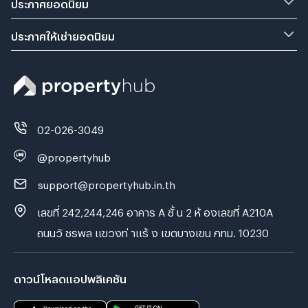
ประกาศยอดนิยม
ประกาศให้เช่ายอดนิยม
02-026-3049
@propertyhub
support@propertyhub.in.th
เลขที่ 242,244,246 อาคาร A ชั้ น 2 ห้ องเลขที่ A210A
ถนนวั ชรพล แขวงท่ าแร้ ง เขตบางเขน กทม. 10230
ดาวน์โหลดแอปพลิเคชัน