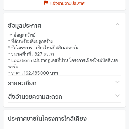
แจ้งรายงานประกาศ
ข้อมูลประกาศ
📌 ข้อมูลทรัพย์
* ที่ดินพร้อมสิ่งปลูกสร้าง
* ชื่อโครงการ : เชียงใหม่บิสสิเนสพาร์ค
* ขนาดพื้นที่ : 827 ตร.วา
* Location : ไม่ปรากฎเลขที่บ้าน โครงการเชียงใหม่บิสสิเนส
พาร์ค
* ราคา : 162,485,000 บาท
รายละเอียด
ราคา
162,485,000
สิ่งอำนวยความสะดวก
(196,475 บาท/ตร.วา)
เฟอร์นิเจอร์
ขนาดที่ดิน
2 ไร่27 ตร.ว.
ประกาศขายในโครงการใกล้เคียง
โทรศัพท์บ้าน
กว้าง (เมตร)
- เมตร