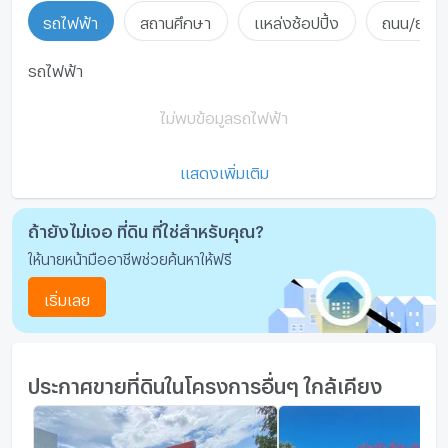
รถไฟฟ้า
สถานศึกษา
แหล่งช้อปปิ้ง
ถนน/ย่านธ
โรงยิม / ฟิตเนส
ห้องซาวน่า
รถไฟฟ้า
ห้องสตรีม
ไม่พบข้อมูลรถไฟฟ้า
EV-Charger
แสดงเพิ่มเติม
เครื่องซักผ้า
ไมโครเวฟ
ถ้ายังไม่เจอ ที่ดิน ที่ใช่สำหรับคุณ?
ให้นายหน้ามืออาชีพช่วยค้นหาให้ฟรี
เริ่มเลย
ประกาศขายที่ดินในโครงการอื่นๆ ใกล้เคียง