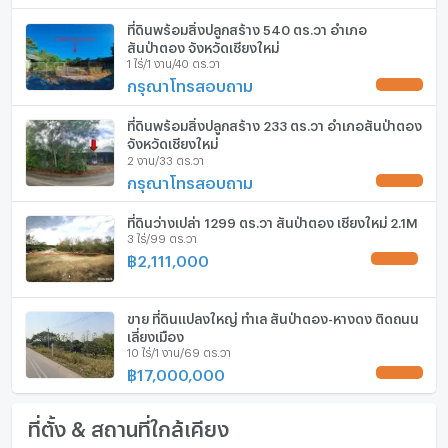
ประตูห้องระบบ digital lock
ที่ดินพร้อมสิ่งปลูกสร้าง 540 ตร.วา อำเภอ
อ่างอาบน้ำ
สันป่าตอง จังหวัดเชียงใหม่
1 ไร่/1 งาน/40 ตร.วา
TV
กรุณาโทรสอบถาม
UPDATE !
เตาปรุงอาหาร
ที่ดินพร้อมสิ่งปลูกสร้าง 233 ตร.วา อำเภอสันป่าตอง
จังหวัดเชียงใหม่
2 งาน/33 ตร.วา
ตู้เย็น
กรุณาโทรสอบถาม
UPDATE !
เครื่องดูดควัน
ที่ดินว่างเปล่า 1299 ตร.วา สันป่าตอง เชียงใหม่ 2.1M
ลิฟท์
3 ไร่/99 ตร.วา
฿
2,111,000
UPDATE !
ที่จอดรถ
ที่จอดรถจักรยานยนต์
ขาย ที่ดินแปลงใหญ่ ทำเล สันป่าตอง-หางดง ติดถนน
เลี่ยงเมือง
10 ไร่/1 งาน/69 ตร.วา
มีอินเตอร์เน็ตไร้สาย (Wi-Fi) ในห้องพัก
฿
17,000,000
UPDATE !
กล้องวงจรปิด (CCTV)
ที่ตั้ง & สถานที่ใกล้เคียง
สระว่ายน้ำ