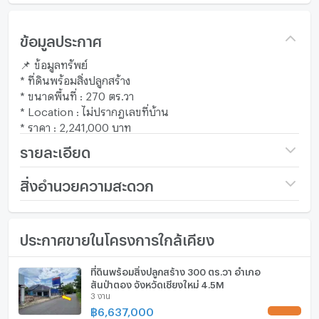
ข้อมูลประกาศ
📌 ข้อมูลทรัพย์
* ที่ดินพร้อมสิ่งปลูกสร้าง
* ขนาดพื้นที่ : 270 ตร.วา
* Location : ไม่ปรากฎเลขที่บ้าน
* ราคา : 2,241,000 บาท
รายละเอียด
ราคา
3,286,000
สิ่งอำนวยความสะดวก
(12,170 บาท/ตร.วา)
เฟอร์นิเจอร์
ขนาดที่ดิน
270 ตร.ว.
ประกาศขายในโครงการใกล้เคียง
โทรศัพท์บ้าน
กว้าง (เมตร)
- เมตร
เครื่องปรับอากาศ
ที่ดินพร้อมสิ่งปลูกสร้าง 300 ตร.วา อำเภอ
ลึก (เมตร)
- เมตร
สันป่าตอง จังหวัดเชียงใหม่ 4.5M
เครื่องทำน้ำร้อน/น้ำอุ่น
3 งาน
฿
6,637,000
UPDATE !