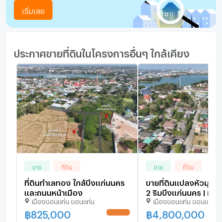
เริ่มเลย
ประกาศขายที่ดินในโครงการอื่นๆ ใกล้เคียง
ขาย
ที่ดิน
ขาย
ที่ดิน
ที่ดินทำเลทอง ใกล้บึงแก่นนคร
ขายที่ดินแปลงหัวมุม 
และถนนหน้าเมือง
2 ริมบึงแก่นนคร | ทำ
เมืองขอนแก่น ขอนแก่น
เมืองขอนแก่น ขอนแก่น
สำหรับบ้านระดับพรีเมี
฿
825,000
฿
4,800,000
UPDATE !