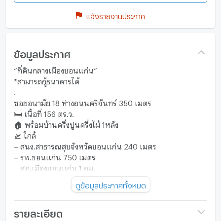
แจ้งรายงานประกาศ
ข้อมูลประกาศ
“ที่ดินกลางเมืองขอนแก่น”
*สามารถกู้ธนาคารได้
.
ซอยอนามัย 18 ห่างถนนศรีจันทร์ 350 เมตร
🛏 เนื้อที่ 156 ตร.ว.
🏠 พร้อมบ้านครึ่งปูนครึ่งไม้ 1หลัง
🛫 ใกล้
– สนง.สาธารณสุขจังหวัดขอนแก่น 240 เมตร
– รพ.ขอนแก่น 750 เมตร
– สภ.เมืองขอนแก่น 1 กม.
🔖 ตารางวาละ 35,000 บาท (ค่าใช้จ่ายวันโอนชำระฝ่ายละครึ่ง)
ดูข้อมูลประกาศทั้งหมด
5.46 ล้านบาท
.
Fine The Dream Home Together.
รายละเอียด
061-342-6072 คุณแม็ก