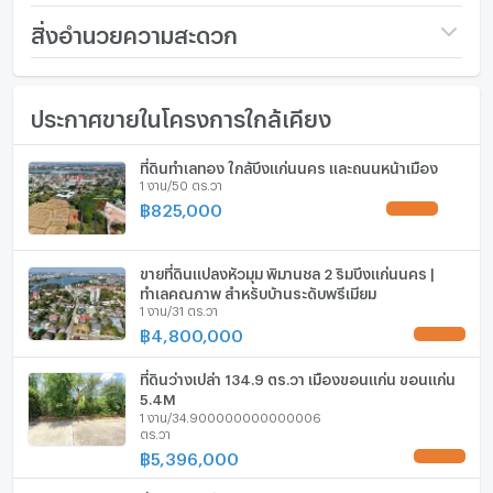
.
ราคา
5,460,000
สิ่งอำนวยความสะดวก
#บ้านขอนแก่น #ที่ดินขอนแก่น #กลางเมืองขอนแก่น #โรง
(35,000 บาท/ตร.วา)
พยาบาลขอนแก่น #ถนนศรีจันทร์ #บึงแก่นนคร #ถนน
เฟอร์นิเจอร์
อนามัย #ที่ดินขอนแก่นในเมือง #ที่ดินขอนแก่นไม่เกิน1ไร่
ขนาดที่ดิน
156 ตร.ว.
ประกาศขายในโครงการใกล้เคียง
โทรศัพท์บ้าน
กว้าง (เมตร)
- เมตร
เครื่องปรับอากาศ
ที่ดินทำเลทอง ใกล้บึงแก่นนคร และถนนหน้าเมือง
ลึก (เมตร)
- เมตร
1 งาน/50 ตร.วา
เครื่องทำน้ำร้อน/น้ำอุ่น
฿
825,000
UPDATE !
ประตูห้องระบบ digital lock
ขายที่ดินแปลงหัวมุม พิมานชล 2 ริมบึงแก่นนคร |
อ่างอาบน้ำ
ทำเลคุณภาพ สำหรับบ้านระดับพรีเมียม
1 งาน/31 ตร.วา
TV
฿
4,800,000
UPDATE !
เตาปรุงอาหาร
ที่ดินว่างเปล่า 134.9 ตร.วา เมืองขอนแก่น ขอนแก่น
5.4M
1 งาน/34.900000000000006
ตู้เย็น
ตร.วา
฿
5,396,000
UPDATE !
เครื่องดูดควัน