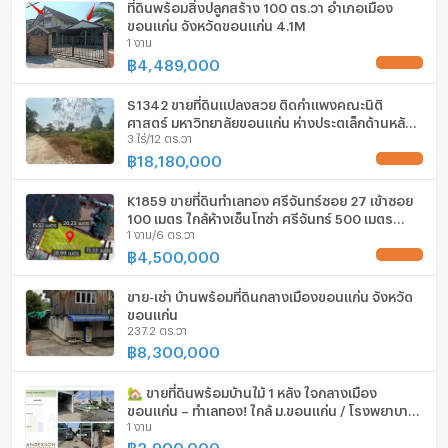
ที่ดินพร้อมสิ่งปลูกสร้าง 100 ตร.วา อำเภอเมือง
ลิฟท์
ขอนแก่น จังหวัดขอนแก่น 4.1M
1 งาน
ที่จอดรถ
฿
4,489,000
UPDATE !
ที่จอดรถจักรยานยนต์
S1342 ขายที่ดินแปลงสวย​ ติดกำแพงคณะ​นิติ​
ศาสตร์​ มหาวิทยาลัยขอนแก่น ห่างประตู​เล็ก​ด้านหลัง
มีอินเตอร์เน็ตไร้สาย (Wi-Fi) ในห้องพัก
3 ไร่/12 ตร.วา
เพียง​ 100 เมตร​ เนื้อที่​ 3ไร่​ 12 ตร.วา
฿
18,180,000
UPDATE !
กล้องวงจรปิด (CCTV)
K1859 ขายที่ดินทำเลทอง ศรีจันทร์ซอย 27 เข้าซอย
สระว่ายน้ำ
100 เมตร ใกล้ห้างเซ็นโทซ่า ศรีจันทร์ 500 เมตร
1 งาน/6 ตร.วา
**ราคาดีที่สุด***
โรงยิม / ฟิตเนส
฿
4,500,000
UPDATE !
ห้องซาวน่า
ขาย-เช่า บ้านพร้อมที่ดินกลางเมืองขอนแก่น จังหวัด
ขอนแก่น
ห้องสตรีม
237.2 ตร.วา
฿
8,300,000
EV-Charger
🏡 ขายที่ดินพร้อมบ้านไม้ 1 หลัง ใจกลางเมือง
เครื่องซักผ้า
ขอนแก่น – ทำเลทอง! ใกล้ ม.ขอนแก่น / โรงพยาบาล
1 งาน
กรุงเทพ / สนามบิน 🚗✈️
ไมโครเวฟ
฿
2,900,000