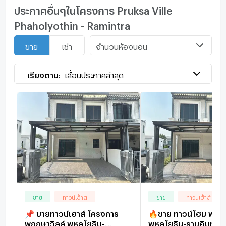
ประกาศอื่นๆในโครงการ Pruksa Ville
Phaholyothin - Ramintra
จำนวนห้องนอน
ขาย
เช่า
เรียงตาม:
เลื่อนประกาศล่าสุด
ขาย
ทาวน์เฮ้าส์
ขาย
ทาวน์เฮ้าส์
📌 ขายทาวน์เฮาส์ โครงการ
🔥ขาย ทาวน์โฮม พฤกษ
พฤกษาวิลล์ พหลโยธิน-
พหลโยธิน-รามอินทรา 