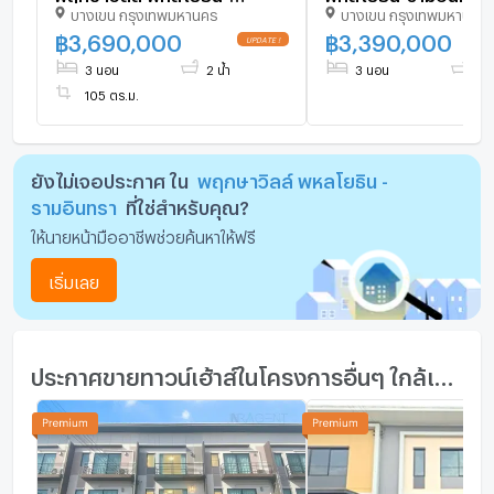
บางเขน กรุงเทพมหานคร
บางเขน กรุงเทพมหานคร
รามอินทรา 2 ชั้น 3 ห้องนอน 2
Ville Phaholyothin-R
ห้องน้ำ
ใกล้ถนนเทพรักษ์
฿
3,690,000
฿
3,390,000
3 นอน
2 น้ำ
3 นอน
2 น
105 ตร.ม.
ยังไม่เจอประกาศ ใน
พฤกษาวิลล์ พหลโยธิน -
รามอินทรา
ที่ใช่สำหรับคุณ?
ให้นายหน้ามืออาชีพช่วยค้นหาให้ฟรี
เริ่มเลย
ประกาศขายทาวน์เฮ้าส์ในโครงการอื่นๆ ใกล้เคียง