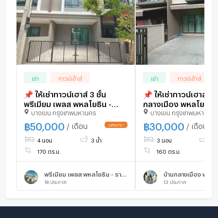
เช่า
ทาวน์เฮ้าส์
เช่า
ทาวน์เฮ้าส์
📌 ให้เช่าทาวน์เฮาส์ 3 ชั้น
📌 ให้เช่าทาวน์เฮาส์ 3 ช
พรีเมียม เพลส พหลโยธิน -
กลางเมือง พหลโยธิน 
บางเขน กรุงเทพมหานคร
บางเขน กรุงเทพมหานคร
รามอินทรา 4 ห้องนอน 3
รามอินทรา 3 ห้องนอน
ห้องน้ำ
ห้องน้ำ
฿
50,000
฿
30,000
/ เดือน
/ เดือน
4 นอน
3 น้ำ
3 นอน
3 น
170 ตร.ม.
160 ตร.ม.
พรีเมียม เพลส พหลโยธิน - รามอินทรา
18
ประกาศ
13
ประกาศ