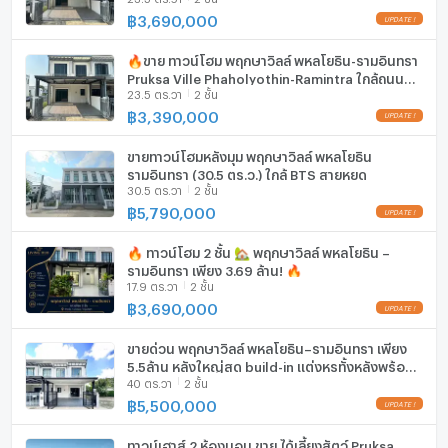
ราคาต่ำกว่าตลาด #อสังหากรุงเทพ
฿
3,690,000
เครื่องดูดควัน
🔥ขาย ทาวน์โฮม พฤกษาวิลล์ พหลโยธิน-รามอินทรา
ลิฟท์
Pruksa Ville Phaholyothin-Ramintra ใกล้ถนน
23.5 ตร.วา
2 ชั้น
เทพรักษ์
ที่จอดรถ
฿
3,390,000
ที่จอดรถจักรยานยนต์
ขายทาวน์โฮมหลังมุม พฤกษาวิลล์ พหลโยธิน
รามอินทรา (30.5 ตร.ว.) ใกล้ BTS สายหยุด
มีอินเตอร์เน็ตไร้สาย (Wi-Fi) ในห้องพัก
30.5 ตร.วา
2 ชั้น
฿
5,790,000
กล้องวงจรปิด (CCTV)
🔥 ทาวน์โฮม 2 ชั้น 🏡 พฤกษาวิลล์ พหลโยธิน –
สระว่ายน้ำ
รามอินทรา เพียง 3.69 ล้าน! 🔥
17.9 ตร.วา
2 ชั้น
โรงยิม / ฟิตเนส
฿
3,690,000
ห้องซาวน่า
ขายด่วน พฤกษาวิลล์ พหลโยธิน–รามอินทรา เพียง
5.5ล้าน หลังใหญ่สุด build-in แต่งหรูทั้งหลังพร้อม
ห้องสตรีม
40 ตร.วา
2 ชั้น
เฟอร์ พร้อมเข้าอยู่ ในราคาที่ไม่ควรพลาด
฿
5,500,000
EV-Charger
ทาวน์เฮาส์ 2 ห้องนอน ขาย ได้เลี้ยงสัตว์ Pruksa