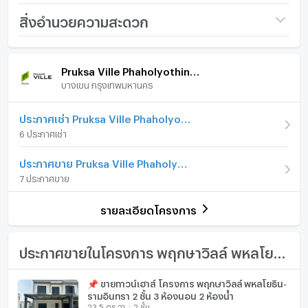
ค่าเช่า 21,900 บาท/เดือน
ชื่อโครงการ
Pruksa Ville Phaholyothin
สิ่งอำนวยความสะดวก
ROI ปัจจุบัน 5.02%
- Ramintra
ราคาต่ำกว่าตลาดประมาณ 8.6%
ภายในบ้าน
ภายในโครงการ
ราคา
5,240,000
มีโฮมออฟฟิศ ห้องอเนกประสงค์ ระเบียง และที่จอดรถใน
Pruksa Ville Phaholyothin - Ramintra
ร่ม
บางเขน กรุงเทพมหานคร
เฟอร์นิเจอร์
จำนวนชั้น
3 ชั้น
ทำไมคุ้มกว่าหลังอื่น
บ้านหลังนี้ให้ทั้งขนาด ฟังก์ชัน และรายได้ทันที ขณะที่หลาย
จำนวนห้องนอน
โทรศัพท์บ้าน
5 ห้องนอน
ประกาศเช่า Pruksa Ville Phaholyothin - Ramintra
ทรัพย์ในงบใกล้เคียงกันอาจมีจำนวนห้องนอนน้อยกว่า หรือ
6 ประกาศเช่า
ไม่มีผู้เช่าในมือ เหมาะกับนักลงทุนที่ต้องการกระแสเงินสดต่อ
จำนวนห้องน้ำ
2 ห้องน้ำ
เครื่องปรับอากาศ
เนื่อง และครอบครัวที่ต้องการบ้านใหญ่ในอนาคต
ประกาศขาย Pruksa Ville Phaholyothin - Ramintra
ขนาดที่ดิน
20 ตร.ว.
ทำเลใกล้วัชรพล รามอินทรา Central Ramindra, Fashion
เครื่องทำน้ำร้อน/น้ำอุ่น
7 ประกาศขาย
Island และ Don Mueang Airport ช่วยเพิ่มความน่าสนใจทั้ง
พื้นที่ใช้สอย (ตร.ม.)
133 ตร.ม.
ประตูห้องระบบ digital lock
สำหรับอยู่อาศัยและปล่อยเช่า
รายละเอียดโครงการ
ติดต่อเพื่อสอบถามราคาล่าสุดและนัดชมบ้านก่อนยูนิตต่ำกว่า
การตกแต่ง
พร้อมอยู่
อ่างอาบน้ำ
ตลาดนี้ถูกจอง
TV
ประกาศขายในโครงการ พฤกษาวิลล์ พหลโยธิน - รามอินทรา
#ทาวน์โฮมกรุงเทพ #ทาวน์โฮมพหลโยธิน #ทาวน์โฮม
รามอินทรา #PruksaVille #พฤกษาวิลล์พหลโยธินรามอินทรา
เตาปรุงอาหาร
📌 ขายทาวน์เฮาส์ โครงการ พฤกษาวิลล์ พหลโยธิน-
#บ้าน5ห้องนอน #บ้านใกล้รามอินทรา #บ้านใกล้วัชรพล #บ้าน
รามอินทรา 2 ชั้น 3 ห้องนอน 2 ห้องน้ำ
ตู้เย็น
สำหรับครอบครัว #บ้านพร้อมอยู่ #บ้านมีห้องทำงาน #บ้าน
23.5 ตร.วา
2 ชั้น