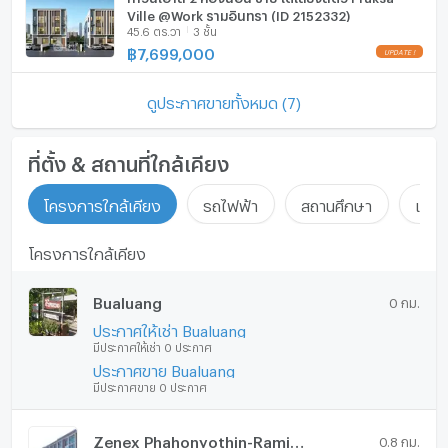
เครื่องซักผ้า
Ville @Work รามอินทรา (ID 2152332)
45.6 ตร.วา
3 ชั้น
ไมโครเวฟ
฿
7,699,000
ดูประกาศขายทั้งหมด (7)
ที่ตั้ง & สถานที่ใกล้เคียง
โครงการใกล้เคียง
รถไฟฟ้า
สถานศึกษา
แหล่ง
โครงการใกล้เคียง
Bualuang
0 กม.
ประกาศให้เช่า Bualuang
มีประกาศให้เช่า 0 ประกาศ
ประกาศขาย Bualuang
มีประกาศขาย 0 ประกาศ
Zenex Phahonyothin-Ramintra 5
0.8 กม.