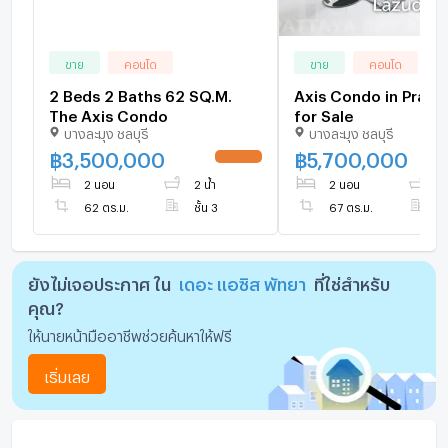
ขาย
คอนโด
ขาย
คอนโด
2 Beds 2 Baths 62 SQ.M.
Axis Condo in Prat
The Axis Condo
for Sale
บางละมุง ชลบุรี
บางละมุง ชลบุรี
฿
3,500,000
฿
5,700,000
UPDATE !
2 นอน
2 น้ำ
2 นอน
2 
62 ตร.ม.
ชั้น 3
67 ตร.ม.
ชั
ยังไม่เจอประกาศ ใน
เดอะ แอซิส พัทยา
ที่ใช่สำหรับ
คุณ?
ให้นายหน้ามืออาชีพช่วยค้นหาให้ฟรี
เริ่มเลย