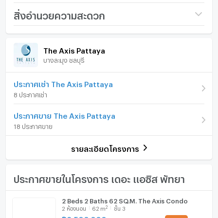
ชื่อโครงการ
The Axis Pattaya
สิ่งอำนวยความสะดวก
ราคา
4,290,000
ภายในห้อง
ภายในโครงการ
(73,966 บาท/ตร.ม.)
The Axis Pattaya
บางละมุง ชลบุรี
อาคาร
ตึก B
เฟอร์นิเจอร์
รูปแบบห้อง
2 ห้องนอน
โทรศัพท์บ้าน
ประกาศเช่า The Axis Pattaya
8 ประกาศเช่า
ห้องอยู่ชั้นที่
9
เครื่องปรับอากาศ
ประกาศขาย The Axis Pattaya
จำนวนห้องนอน
2 ห้องนอน
เครื่องทำน้ำร้อน/น้ำอุ่น
18 ประกาศขาย
จำนวนห้องน้ำ
2 ห้องน้ำ
ประตูห้องระบบ digital lock
รายละเอียดโครงการ
ขนาดพื้นที่ห้อง
58 ตร.ม.
อ่างอาบน้ำ
TV
ประกาศขายในโครงการ เดอะ แอซิส พัทยา
เตาปรุงอาหาร
2 Beds 2 Baths 62 SQ.M. The Axis Condo
2
2
ห้องนอน
62
m
ชั้น 3
ตู้เย็น