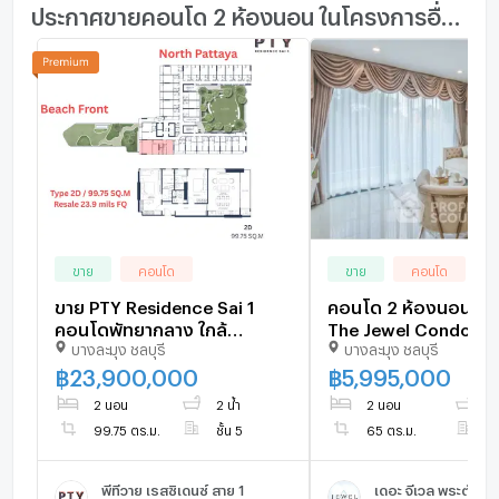
ประกาศขายคอนโด 2 ห้องนอน ในโครงการอื่นๆ ใกล้เคียง
ขาย
คอนโด
ขาย
คอนโด
ขาย PTY Residence Sai 1
คอนโด 2 ห้องนอน โค
คอนโดพัทยากลาง ใกล้
The Jewel Condomi
บางละมุง ชลบุรี
บางละมุง ชลบุรี
Walking Street โควตาต่าง
พรตมาก (พื้นที่ 65 ตร.
ชาติ
1134166)
฿
23,900,000
฿
5,995,000
2 นอน
2 น้ำ
2 นอน
2 
99.75 ตร.ม.
ชั้น 5
65 ตร.ม.
ชั
พีทีวาย เรสซิเดนซ์ สาย 1
เดอะ จีเวล พระตำหนั