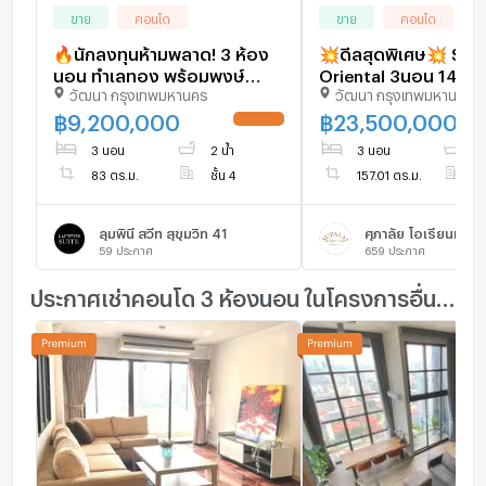
ขาย
คอนโด
ขาย
คอนโด
🔥นักลงทุนห้ามพลาด! 3 ห้อง
💥ดีลสุดพิเศษ💥 Supa
นอน ทำเลทอง พร้อมพงษ์
Oriental 3นอน 145ตร.ม.
วัฒนา กรุงเทพมหานคร
วัฒนา กรุงเทพมหานคร
CBD พร้อมรายได้ค่าเช่าทันที
เช่าถึงกันยา 2026 -
[U1372494]
[U668108]
฿
9,200,000
฿
23,500,000
UPDATE !
3 นอน
2 น้ำ
3 นอน
3 
83 ตร.ม.
ชั้น 4
157.01 ตร.ม.
ชั
ลุมพินี สวีท สุขุมวิท 41
ศุภาลัย โอเรียนทัล สุ
59
ประกาศ
659
ประกาศ
ประกาศเช่าคอนโด 3 ห้องนอน ในโครงการอื่นๆ ใกล้เคียง