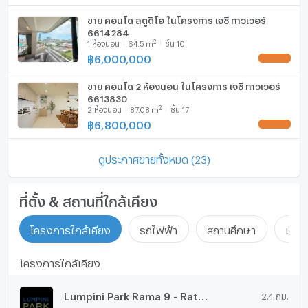
ขาย คอนโด สตูดิโอ ในโครงการ เจซี ทาวเวอร์
6614284
2
1
ห้องนอน
64.5
m
ชั้น 10
฿
6,000,000
UPDATE !
ขาย คอนโด 2 ห้องนอน ในโครงการ เจซี ทาวเวอร์
6613830
2
2
ห้องนอน
87.08
m
ชั้น 17
฿
6,800,000
UPDATE !
ดูประกาศขายทั้งหมด (23)
ที่ตั้ง & สถานที่ใกล้เคียง
โครงการใกล้เคียง
รถไฟฟ้า
สถานศึกษา
แหล่ง
โครงการใกล้เคียง
Lumpini Park Rama 9 - Ratchada
2.4 กม.