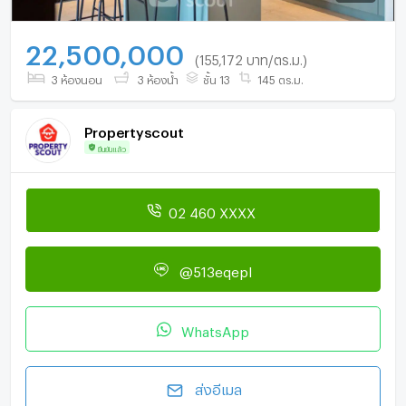
22,500,000
(155,172 บาท/ตร.ม.)
3 ห้องนอน
3 ห้องน้ำ
ชั้น 13
145 ตร.ม.
Propertyscout
ยืนยันแล้ว
02 460 XXXX
@513eqepl
WhatsApp
ส่งอีเมล