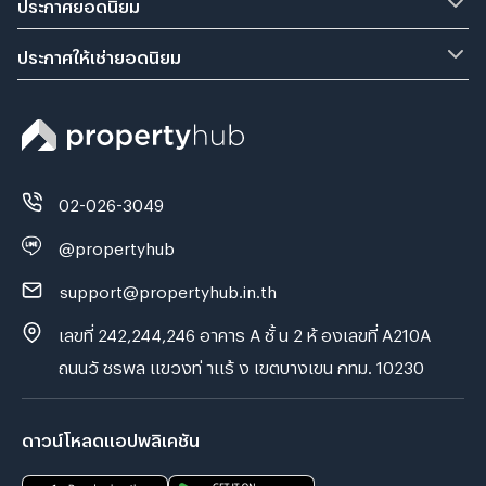
ประกาศยอดนิยม
ประกาศให้เช่ายอดนิยม
02-026-3049
@propertyhub
support@propertyhub.in.th
เลขที่ 242,244,246 อาคาร A ชั้ น 2 ห้ องเลขที่ A210A
ถนนวั ชรพล แขวงท่ าแร้ ง เขตบางเขน กทม. 10230
ดาวน์โหลดแอปพลิเคชัน