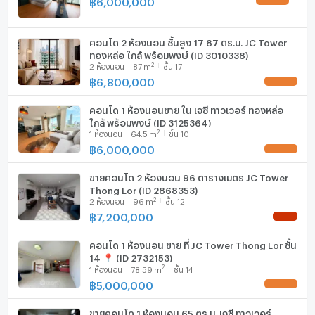
฿
6,000,000
UPDATE !
เครื่องดูดควัน
คอนโด 2 ห้องนอน ชั้นสูง 17 87 ตร.ม. JC Tower
มีอินเตอร์เน็ตไร้สาย (Wi-Fi) ในห้องพัก
ทองหล่อ ใกล้ พร้อมพงษ์ (ID 3010338)
2
2
ห้องนอน
87
m
ชั้น 17
เครื่องซักผ้า
฿
6,800,000
UPDATE !
ไมโครเวฟ
คอนโด 1 ห้องนอนขาย ใน เจซี ทาวเวอร์ ทองหล่อ
ใกล้ พร้อมพงษ์ (ID 3125364)
2
1
ห้องนอน
64.5
m
ชั้น 10
฿
6,000,000
UPDATE !
ขายคอนโด 2 ห้องนอน 96 ตารางเมตร JC Tower
Thong Lor (ID 2868353)
2
2
ห้องนอน
96
m
ชั้น 12
฿
7,200,000
NEW !
คอนโด 1 ห้องนอน ขาย ที่ JC Tower Thong Lor ชั้น
14 📍 (ID 2732153)
2
1
ห้องนอน
78.59
m
ชั้น 14
฿
5,000,000
UPDATE !
ขายคอนโด 1 ห้องนอน 65 ตร.ม. เจซี ทาวเวอร์