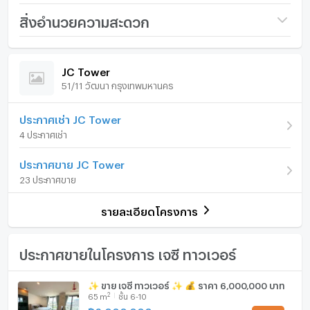
ชื่อโครงการ
JC Tower
สิ่งอำนวยความสะดวก
เรามุ่งเน้นไปที่การปล่อยเช่าและขายอสังหาริมทรัพย์ทั่ว
ราคา
22,500,000
ประเทศไทย ทั้งในกรุงเทพฯ ภูเก็ต พัทยา หัวหิน เกาะสมุย
ภายในห้อง
ภายในโครงการ
เชียงใหม่ และที่อื่นๆ อีกมากมาย ด้วยบริการจากทีมงานที่เป็น
(155,172 บาท/ตร.ม.)
JC Tower
มืออาชีพ รวดเร็ว และหลากหลายภาษา เราเป็นหนึ่งในตัวแทน
51/11 วัฒนา กรุงเทพมหานคร
รูปแบบห้อง
3 ห้องนอน
เฟอร์นิเจอร์
อสังหาริมทรัพย์ชั้นนำของประเทศไทย และสามารถช่วยจัดหา
ที่พักสำหรับเช่า และขายให้กับคุณได้
ห้องอยู่ชั้นที่
13
โทรศัพท์บ้าน
ประกาศเช่า JC Tower
4 ประกาศเช่า
ติดต่อเราเลยวันนี้ เพื่อจัดหาอสังหาริมทรัพย์ที่เหมาะสมที่สุด
จำนวนห้องนอน
3 ห้องนอน
เครื่องปรับอากาศ
ให้กับคุณในราคาสุดคุ้ม - โดยที่ไม่มีค่าใช้จ่ายใดๆ
ประกาศขาย JC Tower
จำนวนห้องน้ำ
3 ห้องน้ำ
เครื่องทำน้ำร้อน/น้ำอุ่น
23 ประกาศขาย
ขนาดพื้นที่ห้อง
145 ตร.ม.
ประตูห้องระบบ digital lock
รายละเอียดโครงการ
อ่างอาบน้ำ
TV
ประกาศขายในโครงการ เจซี ทาวเวอร์
--- PropertyScout ---
เตาปรุงอาหาร
✨ ขาย เจซี ทาวเวอร์ ✨ 💰 ราคา 6,000,000 บาท
2
65
m
ชั้น 6-10
ตู้เย็น