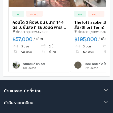
เช่า
คอนโด
เช่า
คอนโด
คอนโด 3 ห้องนอน ขนาด 144
The loft asoke เปิดรับ
ตร.ม. ชั้นสูง ที่ ริชมอนด์ พาเลซ
สั้น (Short Term) และ
วัฒนา กรุงเทพมหานคร
วัฒนา กรุงเทพมหานคร
ใกล้ BTS พร้อมพงษ์ (ID
ราคา 195,000 สัญญาเช
2061898)
฿
57,000
฿
195,000
/ เดือน
/ เดือน
3 นอน
2 น้ำ
3 นอน
2 
144 ตร.ม.
ชั้น 18
145 ตร.ม.
ชั
ริชมอนด์ พาเลส
เดอะ ลอฟท์ อโศก
128
ประกาศ
312
ประกาศ
บ้านและคอนโดทั่วไทย
คำค้นหายอดนิยม