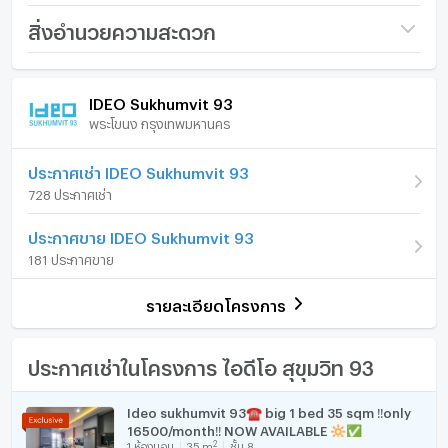
สระว่ายน้ำ
ชื่อโครงการ
IDEO Sukhumvit 93
สิ่งอำนวยความสะดวก
เซาว์น่า
ราคา
40,000
ฟิตเนส
/ เดือน
ภายในห้อง
ภายในโครงการ
สวน
IDEO Sukhumvit 93
เงินมัดจำ/ประกัน
โทรสอบถาม
สนามเด็กเล่น
พระโขนง กรุงเทพมหานคร
เฟอร์นิเจอร์
ห้องอบไอน้ำ
ค่าเช่าล่วงหน้า
โทรสอบถาม
จากุซซี่
โทรศัพท์บ้าน
ประกาศเช่า IDEO Sukhumvit 93
รูปแบบห้อง
2 ห้องนอน
728 ประกาศเช่า
เครื่องปรับอากาศ
จำนวนห้องนอน
2 ห้องนอน
ประกาศขาย IDEO Sukhumvit 93
ยังไม่เจอที่พักที่ถูกใจใช่หรือไม่
เครื่องทำน้ำร้อน/น้ำอุ่น
จำนวนห้องน้ำ
2 ห้องน้ำ
181 ประกาศขาย
ประตูห้องระบบ digital lock
เรามุ่งเน้นไปที่การปล่อยเช่าและขายอสังหาริมทรัพย์ทั่ว
ขนาดพื้นที่ห้อง
52.3 ตร.ม.
รายละเอียดโครงการ
ประเทศไทย ทั้งในกรุงเทพฯ ภูเก็ต พัทยา หัวหิน เกาะสมุย
อ่างอาบน้ำ
เชียงใหม่ และที่อื่นๆ อีกมากมาย ด้วยบริการจากทีมงานที่เป็น
มืออาชีพ รวดเร็ว และหลากหลายภาษา เราเป็นหนึ่งในตัวแทน
TV
ประกาศเช่าในโครงการ ไอดีโอ สุขุมวิท 93
อสังหาริมทรัพย์ชั้นนำของประเทศไทย และสามารถช่วยจัดหา
ที่พักสำหรับเช่า และขายให้กับคุณได้
เตาปรุงอาหาร
Ideo sukhumvit 93☎️ big 1 bed 35 sqm ‼️only
16500/month‼️ NOW AVAILABLE 🔆✅
ตู้เย็น
ติดต่อเราเลยวันนี้ เพื่อจัดหาอสังหาริมทรัพย์ที่เหมาะสมที่สุด
2
1
ห้องนอน
35
m
ชั้น 8