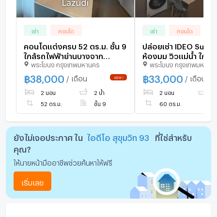
เช่า
คอนโด
เช่า
คอนโด
คอนโดแต่งครบ 52 ตร.ม. ชั้น 9
ปล่อยเช่า IDEO Sukh
ใกล้รถไฟฟ้าย่านบางจาก
ห้องมุม วิวแม่น้ำ ใกล้
พระโขนง กรุงเทพมหานคร
พระโขนง กรุงเทพมหานค
พระโขนง
บางจาก เพียง 80 เมต
฿
38,000
฿
33,000
/ เดือน
/ เดือน
2 นอน
2 น้ำ
2 นอน
2 
52 ตร.ม.
ชั้น 9
60 ตร.ม.
ยังไม่เจอประกาศ ใน
ไอดีโอ สุขุมวิท 93
ที่ใช่สำหรับ
คุณ?
ให้นายหน้ามืออาชีพช่วยค้นหาให้ฟรี
เริ่มเลย