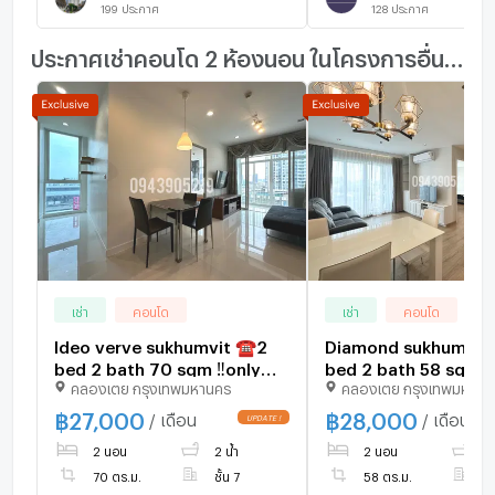
199
ประกาศ
128
ประกาศ
ประกาศเช่าคอนโด 2 ห้องนอน ในโครงการอื่นๆ ใกล้เคียง
เช่า
คอนโด
เช่า
คอนโด
Ideo verve sukhumvit ☎️2
Diamond sukhumvit
bed 2 bath 70 sqm ‼️only
bed 2 bath 58 sqm ‼️
คลองเตย กรุงเทพมหานคร
คลองเตย กรุงเทพมหานค
27000/month ‼️Best
28000/month ‼️NO
price🔆✅
AVAILABLE 🔆✅
฿
27,000
฿
28,000
/ เดือน
/ เดือน
2 นอน
2 น้ำ
2 นอน
2 
70 ตร.ม.
ชั้น 7
58 ตร.ม.
ชั