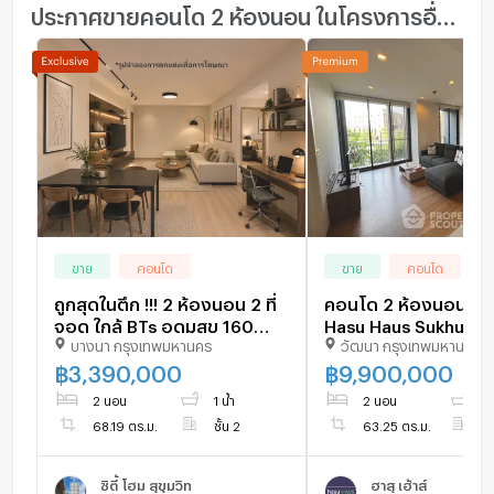
ประกาศขายคอนโด 2 ห้องนอน ในโครงการอื่นๆ ใกล้เคียง
ขาย
คอนโด
ขาย
คอนโด
ถูกสุดในตึก !!! 2 ห้องนอน 2 ที่
คอนโด 2 ห้องนอน โค
จอด ใกล้ BTs อุดมสุข 160
Hasu Haus Sukhumvi
บางนา กรุงเทพมหานคร
วัฒนา กรุงเทพมหานคร
เมตร
ใกล้ BTS อ่อนนุช ชั้น 3
899071)
฿
3,390,000
฿
9,900,000
2 นอน
1 น้ำ
2 นอน
2 
68.19 ตร.ม.
ชั้น 2
63.25 ตร.ม.
ชั
ซิตี้ โฮม สุขุมวิท
ฮาสุ เฮ้าส์