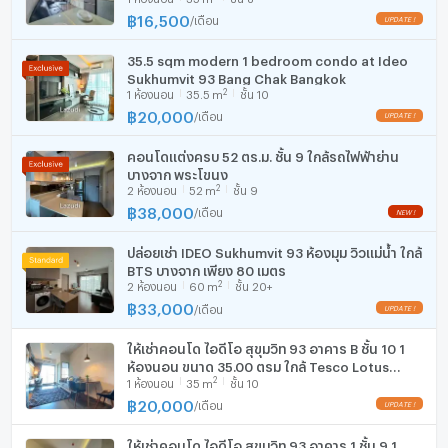
ให้กับคุณในราคาสุดคุ้ม - โดยที่ไม่มีค่าใช้จ่ายใดๆ
฿
16,500
/
เดือน
เครื่องดูดควัน
35.5 sqm modern 1 bedroom condo at Ideo
มีอินเตอร์เน็ตไร้สาย (Wi-Fi) ในห้องพัก
Sukhumvit 93 Bang Chak Bangkok
2
1
ห้องนอน
35.5
m
ชั้น 10
เครื่องซักผ้า
฿
20,000
/
เดือน
ไมโครเวฟ
คอนโดแต่งครบ 52 ตร.ม. ชั้น 9 ใกล้รถไฟฟ้าย่าน
--- PropertyScout ---
บางจาก พระโขนง
2
2
ห้องนอน
52
m
ชั้น 9
฿
38,000
/
เดือน
ปล่อยเช่า IDEO Sukhumvit 93 ห้องมุม วิวแม่น้ำ ใกล้
BTS บางจาก เพียง 80 เมตร
2
2
ห้องนอน
60
m
ชั้น 20+
฿
33,000
/
เดือน
ให้เช่าคอนโด ไอดีโอ สุขุมวิท 93 อาคาร B ชั้น 10 1
ห้องนอน ขนาด 35.00 ตรม ใกล้ Tesco Lotus
2
1
ห้องนอน
35
m
ชั้น 10
อ่อนนุช
฿
20,000
/
เดือน
ให้เช่าคอนโด ไอดีโอ สุขุมวิท 93 อาคาร 1 ชั้น 9 1