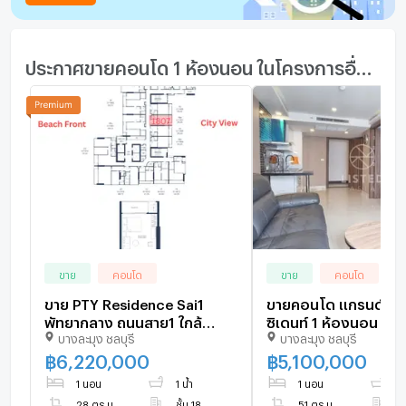
ประกาศขายคอนโด 1 ห้องนอน ในโครงการอื่นๆ ใกล้เคียง
ขาย
คอนโด
ขาย
คอนโด
ขาย PTY Residence Sai1
ขายคอนโด แกรนด์ อเว
พัทยากลาง ถนนสาย1 ใกล้
ซิเดนท์ 1 ห้องนอน
บางละมุง ชลบุรี
บางละมุง ชลบุรี
ชายหาด ชั้น 18
฿
6,220,000
฿
5,100,000
1 นอน
1 น้ำ
1 นอน
1 
28 ตร.ม.
ชั้น 18
51 ตร.ม.
ชั