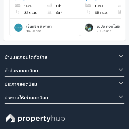
1 นอน
1 น้ำ
1 นอน
1 
32 ตร.ม.
ชั้น 4
65 ตร.ม.
ชั
เซ็นทริค ซี พัทยา
เอปัส คอนโดมิเนียม
184
ประกาศ
20
ประกาศ
บ้านและคอนโดทั่วไทย
คำค้นหายอดนิยม
ประกาศยอดนิยม
ประกาศให้เช่ายอดนิยม