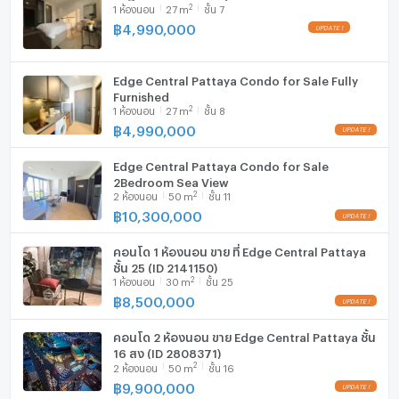
2
1
ห้องนอน
27
m
ชั้น 7
ตู้เย็น
฿
4,990,000
เครื่องดูดควัน
--- PropertyScout ---
Edge Central Pattaya Condo for Sale Fully
มีอินเตอร์เน็ตไร้สาย (Wi-Fi) ในห้องพัก
Furnished
2
1
ห้องนอน
27
m
ชั้น 8
เครื่องซักผ้า
฿
4,990,000
ไมโครเวฟ
Edge Central Pattaya Condo for Sale
2Bedroom Sea View
2
2
ห้องนอน
50
m
ชั้น 11
฿
10,300,000
คอนโด 1 ห้องนอน ขาย ที่ Edge Central Pattaya
ชั้น 25 (ID 2141150)
2
1
ห้องนอน
30
m
ชั้น 25
฿
8,500,000
คอนโด 2 ห้องนอน ขาย Edge Central Pattaya ชั้น
16 สูง (ID 2808371)
2
2
ห้องนอน
50
m
ชั้น 16
฿
9,900,000