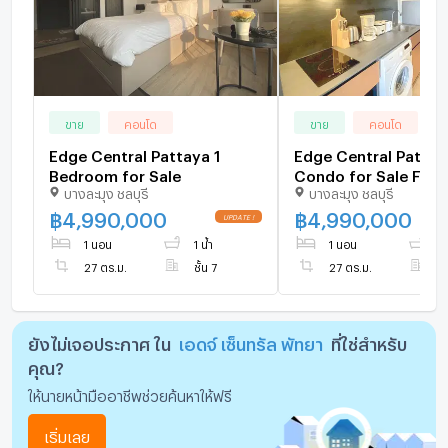
ขาย
คอนโด
ขาย
คอนโด
Edge Central Pattaya 1
Edge Central Pattay
Bedroom for Sale
Condo for Sale Fully
บางละมุง ชลบุรี
บางละมุง ชลบุรี
Furnished
฿
4,990,000
฿
4,990,000
1 นอน
1 น้ำ
1 นอน
1 
27 ตร.ม.
ชั้น 7
27 ตร.ม.
ชั
ยังไม่เจอประกาศ ใน
เอดจ์ เซ็นทรัล พัทยา
ที่ใช่สำหรับ
คุณ?
ให้นายหน้ามืออาชีพช่วยค้นหาให้ฟรี
เริ่มเลย