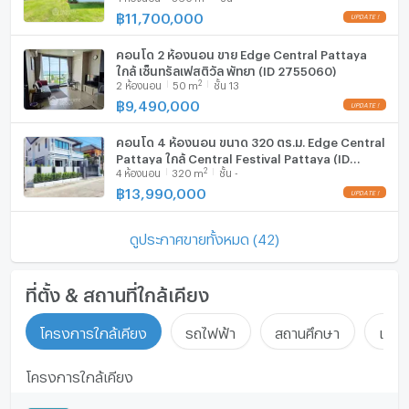
฿
11,700,000
คอนโด 2 ห้องนอน ขาย Edge Central Pattaya
ใกล้ เซ็นทรัลเฟสติวัล พัทยา (ID 2755060)
2
2
ห้องนอน
50
m
ชั้น 13
฿
9,490,000
คอนโด 4 ห้องนอน ขนาด 320 ตร.ม. Edge Central
Pattaya ใกล้ Central Festival Pattaya (ID
2
4
ห้องนอน
320
m
ชั้น -
3141897)
฿
13,990,000
ดูประกาศขายทั้งหมด (42)
ที่ตั้ง & สถานที่ใกล้เคียง
โครงการใกล้เคียง
รถไฟฟ้า
สถานศึกษา
แหล่ง
โครงการใกล้เคียง