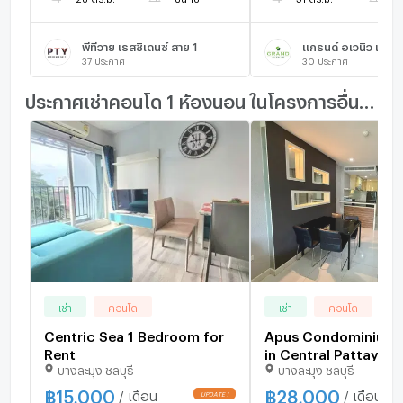
พีทีวาย เรสซิเดนซ์ สาย 1
แกรนด์ อเวนิว เรสซิ
37
ประกาศ
30
ประกาศ
ประกาศเช่าคอนโด 1 ห้องนอน ในโครงการอื่นๆ ใกล้เคียง
เช่า
คอนโด
เช่า
คอนโด
Centric Sea 1 Bedroom for
Apus Condominium f
Rent
in Central Pattaya
บางละมุง ชลบุรี
บางละมุง ชลบุรี
฿
15,000
฿
28,000
/ เดือน
/ เดือน