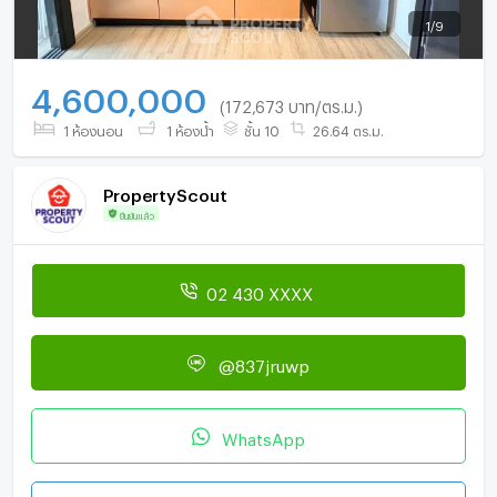
1
/
9
4,600,000
(172,673 บาท/ตร.ม.)
1 ห้องนอน
1 ห้องน้ำ
ชั้น 10
26.64 ตร.ม.
PropertyScout
ยืนยันแล้ว
02 430 XXXX
@837jruwp
WhatsApp