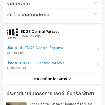
ฟิตเนส
รายละเอียด
กล้องวงจรปิด
จากุซซี่
ชื่อโครงการ
EDGE Central Pattaya
สิ่งอำนวยความสะดวก
ราคา
4,600,000
ภายในห้อง
ภายในโครงการ
(172,673 บาท/ตร.ม.)
EDGE Central Pattaya
ยังไม่เจอที่พักที่ถูกใจใช่หรือไม่
บางละมุง ชลบุรี
รูปแบบห้อง
1 ห้องนอน
เฟอร์นิเจอร์
เรามุ่งเน้นไปที่การปล่อยเช่าและขายอสังหาริมทรัพย์ทั่ว
ห้องอยู่ชั้นที่
10
โทรศัพท์บ้าน
ประกาศเช่า EDGE Central Pattaya
ประเทศไทย ทั้งในกรุงเทพฯ ภูเก็ต พัทยา หัวหิน เกาะสมุย
13 ประกาศเช่า
เชียงใหม่ และที่อื่นๆ อีกมากมาย ด้วยบริการจากทีมงานที่เป็น
จำนวนห้องนอน
1 ห้องนอน
เครื่องปรับอากาศ
มืออาชีพ รวดเร็ว และหลากหลายภาษา เราเป็นหนึ่งในตัวแทน
ประกาศขาย EDGE Central Pattaya
จำนวนห้องน้ำ
1 ห้องน้ำ
อสังหาริมทรัพย์ชั้นนำของประเทศไทย และสามารถช่วยจัดหา
เครื่องทำน้ำร้อน/น้ำอุ่น
42 ประกาศขาย
ที่พักสำหรับเช่า และขายให้กับคุณได้
ขนาดพื้นที่ห้อง
26.64 ตร.ม.
ประตูห้องระบบ digital lock
รายละเอียดโครงการ
ติดต่อเราเลยวันนี้ เพื่อจัดหาอสังหาริมทรัพย์ที่เหมาะสมที่สุด
อ่างอาบน้ำ
ให้กับคุณในราคาสุดคุ้ม - โดยที่ไม่มีค่าใช้จ่ายใดๆ
TV
ประกาศขายในโครงการ เอดจ์ เซ็นทรัล พัทยา
เตาปรุงอาหาร
Edge Central Pattaya 1 Bedroom for Sale