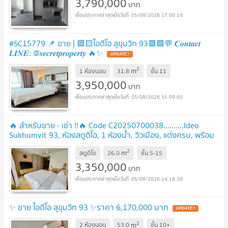
3,790,000
บาท
05/08/2026 17:00:14
#SC15779 📌 ขาย | 🟦🟨ไอดีโอ สุขุมวิท 93🟥🟩💬 𝑪𝒐𝒏𝒕𝒂𝒄𝒕
𝑳𝑰𝑵𝑬: @𝒔𝒆𝒄𝒓𝒆𝒕𝒑𝒓𝒐𝒑𝒆𝒓𝒕𝒚 🔥✨
2
m
1 ห้องนอน
31.8
ชั้น
11
3,950,000
บาท
05/08/2026 15:09:00
🔥 สำหรับขาย - เช่า !!🔥 Code C20250700038..........Ideo
Sukhumvit 93, ห้องสตูดิโอ, 1 ห้องน้ำ, วิวเมือง, แต่งครบ, พร้อม
เข้าอยู่, ราคาพิเศษ!!📣📣
2
m
สตูดิโอ
26.0
ชั้น
5-15
3,350,000
บาท
05/08/2026 14:18:38
✨ ขาย ไอดีโอ สุขุมวิท 93 ✨ราคา 6,170,000 บาท
2
m
2 ห้องนอน
53.0
ชั้น
10+