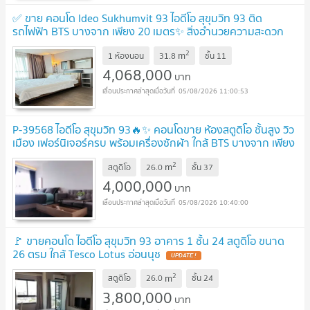
✅ ขาย คอนโด Ideo Sukhumvit 93 ไอดีโอ สุขุมวิท 93 ติด
รถไฟฟ้า BTS บางจาก เพียง 20 เมตร✨ สิ่งอำนวยความสะดวก
ครบครัน
2
m
1 ห้องนอน
31.8
ชั้น
11
4,068,000
บาท
05/08/2026 11:00:53
P-39568 ไอดีโอ สุขุมวิท 93🔥✨ คอนโดขาย ห้องสตูดิโอ ชั้นสูง วิว
เมือง เฟอร์นิเจอร์ครบ พร้อมเครื่องซักผ้า ใกล้ BTS บางจาก เพียง
17 เมตร พร้อมเข้าอยู่ ✨
2
m
สตูดิโอ
26.0
ชั้น
37
4,000,000
บาท
05/08/2026 10:40:00
🚩 ขายคอนโด ไอดีโอ สุขุมวิท 93 อาคาร 1 ชั้น 24 สตูดิโอ ขนาด
26 ตรม ใกล้ Tesco Lotus อ่อนนุช
2
m
สตูดิโอ
26.0
ชั้น
24
3,800,000
บาท