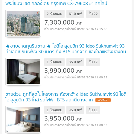
พระโขนง เขต คลองเตย กรุงเทพ CX-79608 ✅ ทักไลน์
@connexproperty ตอบทันที ทีมงานมืออาชีพ ✅
2
m
2 ห้องนอน
61.0
ชั้น
22
7,300,000
บาท
05/08/2026 12:15:00
🔥ขายขาดทุนรีบขาย 🔥 ไอดีโอ สุขุมวิท 93 Ideo Sukhumvit 93
ทำเลดีเยี่ยมเพียง 30 เมตร ถึง BTS บางจาก และใกล้แหล่งของกิน
มากมาย ✨
2
m
1 ห้องนอน
35.0
ชั้น
17
3,990,000
บาท
05/08/2026 11:00:53
ขายด่วน ถูกที่สุดในโครงการ ห้องกว้าง Ideo Sukhumvit 93 ไอดี
โอ สุขุมวิท 93 ใกล้ รถไฟฟ้า BTS สถานีบางจาก
2
m
1 ห้องนอน
45.0
ชั้น
11
3,950,000
บาท
05/08/2026 11:00:53