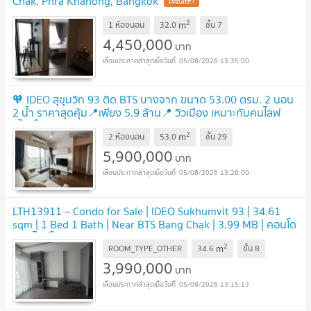
Chak, Phra Khanong, Bangkok
2
m
1 ห้องนอน
32.0
ชั้น
7
4,450,000
บาท
05/08/2026 13:35:00
🧡 IDEO สุขุมวิท 93 ติด BTS บางจาก ขนาด 53.00 ตรม. 2 นอน
2 น้ำ ราคาสุดคุ้ม📍เพียง 5.9 ล้าน📍 วิวเมือง เหมาะกับคนไลฟ
สไตล์ในเมือง🧡0659174222🧡
2
m
2 ห้องนอน
53.0
ชั้น
29
5,900,000
บาท
05/08/2026 13:26:00
LTH13911 – Condo for Sale | IDEO Sukhumvit 93 | 34.61
sqm | 1 Bed 1 Bath | Near BTS Bang Chak | 3.99 MB | คอนโด
ขาย ไอดีโอ สุขุมวิท 93
2
m
ROOM_TYPE_OTHER
34.6
ชั้น
8
3,990,000
บาท
05/08/2026 13:15:13