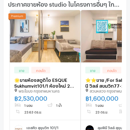
ประกาศขายห้อง studio ในโครงการอื่นๆ ใกล้เคียง
ขาย
คอนโด
ขาย
คอนโด
🌟ขายห้องสตูดิโอ ESQUE
⭐⭐ขาย /For Sale⭐
Sukhumvit101/1 ห้องใหม่ 24 -
นี วิลล์ สุขุมวิท77-2 (Lumpini
พระโขนง กรุงเทพมหานคร
สวนหลวง กรุงเทพมหาน
25 sqm. เริ่มต้น 2.5x MB
Ville Sukhumvit 77)
พร้อมส่วนลดสุดพิเศษ ในทำเล
ตรม. ชั้น 10 สนใจทัก 🏡💚
฿
2,530,000
฿
1,600,000
ทอง!
@SS234
1 นอน
1 น้ำ
1 นอน
1 
23.63 ตร.ม.
23 ตร.ม.
ชั
เอสคิว สุขุมวิท 101/1
ลุมพินี วิลล์ สุขุมวิท