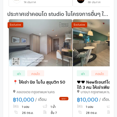
74
ประกาศ
69
ประกาศ
ประกาศเช่าคอนโด studio ในโครงการอื่นๆ ใกล้เคียง
เช่า
คอนโด
เช่า
คอนโด
📍 ให้เช่า นิช โมโน สุขุมวิท 50
♥️♥️ Newรีเจนท์โฮม​บ
ได้ 3 คน ให้เช่าเพียง 
คลองเตย กรุงเทพมหานคร
บางนา กรุงเทพมหานคร
บาท เครื่องใช้ไฟฟ้าค
Regent home Bts Ba
฿
10,000
฿
10,000
/ เดือน
/ เดือน
🥰
1 นอน
1 น้ำ
1 นอน
1 
26 ตร.ม.
ชั้น 7
28 ตร.ม.
ชั