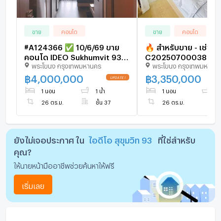
ขาย
คอนโด
ขาย
คอนโด
#A124366 ✅ 10/6/69 ขาย
🔥 สำหรับขาย - เช่า !
คอนโด IDEO Sukhumvit 93
C20250700038........
พระโขนง กรุงเทพมหานคร
พระโขนง กรุงเทพมหานค
📲📢สอบถาม ld line
Sukhumvit 93, ห้องสต
@condoboy
ห้องน้ำ, วิวเมือง, แต่
฿
4,000,000
฿
3,350,000
พร้อมเข้าอยู่, ราคาพิ
1 นอน
1 น้ำ
1 นอน
1 
26 ตร.ม.
ชั้น 37
26 ตร.ม.
ยังไม่เจอประกาศ ใน
ไอดีโอ สุขุมวิท 93
ที่ใช่สำหรับ
คุณ?
ให้นายหน้ามืออาชีพช่วยค้นหาให้ฟรี
เริ่มเลย