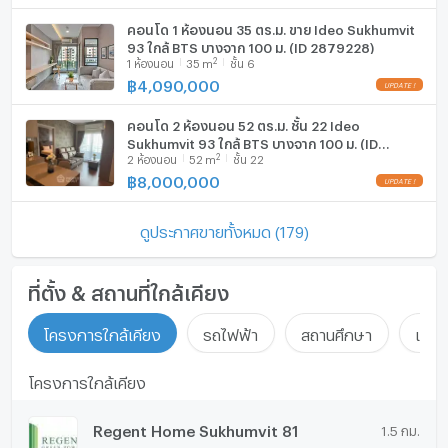
คอนโด 1 ห้องนอน 35 ตร.ม. ขาย Ideo Sukhumvit
93 ใกล้ BTS บางจาก 100 ม. (ID 2879228)
2
1
ห้องนอน
35
m
ชั้น 6
฿
4,090,000
คอนโด 2 ห้องนอน 52 ตร.ม. ชั้น 22 Ideo
Sukhumvit 93 ใกล้ BTS บางจาก 100 ม. (ID
2
2
ห้องนอน
52
m
ชั้น 22
889800)
฿
8,000,000
ดูประกาศขายทั้งหมด (179)
ที่ตั้ง & สถานที่ใกล้เคียง
โครงการใกล้เคียง
รถไฟฟ้า
สถานศึกษา
แหล่ง
โครงการใกล้เคียง
Regent Home Sukhumvit 81
1.5 กม.