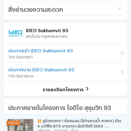
ระบบรักษาความปลอดภัย 24 ชม.
ชื่อโครงการ
IDEO Sukhumvit 93
สิ่งอำนวยความสะดวก
สระว่ายน้ำ
ราคา
3,900,000
เซาว์น่า
ภายในห้อง
ภายในโครงการ
ฟิตเนส
(150,000 บาท/ตร.ม.)
IDEO Sukhumvit 93
สวน
พระโขนง กรุงเทพมหานคร
รูปแบบห้อง
สตูดิโอ
เฟอร์นิเจอร์
สนามเด็กเล่น
ห้องอบไอน้ำ
ห้องอยู่ชั้นที่
20
โทรศัพท์บ้าน
ประกาศเช่า IDEO Sukhumvit 93
739 ประกาศเช่า
จำนวนห้องนอน
1 ห้องนอน
เครื่องปรับอากาศ
ประกาศขาย IDEO Sukhumvit 93
จำนวนห้องน้ำ
1 ห้องน้ำ
ยังไม่เจอที่พักที่ถูกใจใช่หรือไม่
เครื่องทำน้ำร้อน/น้ำอุ่น
179 ประกาศขาย
ขนาดพื้นที่ห้อง
26 ตร.ม.
ประตูห้องระบบ digital lock
เรามุ่งเน้นไปที่การปล่อยเช่าและขายอสังหาริมทรัพย์ทั่ว
รายละเอียดโครงการ
ประเทศไทย ทั้งในกรุงเทพฯ ภูเก็ต พัทยา หัวหิน เกาะสมุย
อ่างอาบน้ำ
เชียงใหม่ และที่อื่นๆ อีกมากมาย ด้วยบริการจากทีมงานที่เป็น
มืออาชีพ รวดเร็ว และหลากหลายภาษา เราเป็นหนึ่งในตัวแทน
TV
ประกาศขายในโครงการ ไอดีโอ สุขุมวิท 93
อสังหาริมทรัพย์ชั้นนำของประเทศไทย และสามารถช่วยจัดหา
ที่พักสำหรับเช่า และขายให้กับคุณได้
เตาปรุงอาหาร
💥 ยูนิตหายาก 1 ห้องนอน มีอ่างอาบน้ำ หายาก | เดิน
4 นาทีถึง BTS บางจาก | ผู้เช่าถึงปี 2569 -
ตู้เย็น
ติดต่อเราเลยวันนี้ เพื่อจัดหาอสังหาริมทรัพย์ที่เหมาะสมที่สุด
2
1
ห้องนอน
34.61
m
ชั้น 6
U1077246