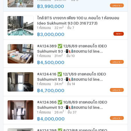
ให้กับคุณในราคาสุดคุ้ม - โดยที่ไม่มีค่าใช้จ่ายใดๆ
฿
3,990,000
เครื่องดูดควัน
ใกล้ BTS บางจาก เพียง 100 ม. คอนโด 1 ห้องนอน
มีอินเตอร์เน็ตไร้สาย (Wi-Fi) ในห้องพัก
Ideo Sukhumvit 93 (ID 3167273)
2
1
ห้องนอน
32
m
ชั้น 7
เครื่องซักผ้า
฿
3,000,000
ไมโครเวฟ
#A124389 ✅ 12/6/69 ขายคอนโด IDEO
--- PropertyScout ---
Sukhumvit 93 📲📢สอบถาม ld line
2
1
ห้องนอน
31
m
ชั้น 10
@condoboy
฿
4,500,000
#A124416 ✅ 12/1/69 ขายคอนโด IDEO
Sukhumvit 93 📲📢สอบถาม ld line
2
1
ห้องนอน
34
m
ชั้น 14
@condoboy
฿
4,700,000
#A124366 ✅ 10/6/69 ขายคอนโด IDEO
Sukhumvit 93 📲📢สอบถาม ld line
2
1
ห้องนอน
26
m
ชั้น 37
@condoboy
฿
4,000,000
#A124298 ✅ 8/12/68 ขายคอนโด IDEO