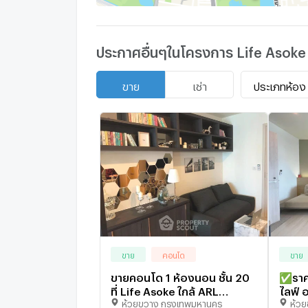
ประกาศอื่นๆในโครงการ Life Asoke
ประเภทห้อง
ขาย
เช่า
ขาย
คอนโด
ขาย
ขายคอนโด 1 ห้องนอน ชั้น 20
✅ราคา
ที่ Life Asoke ใกล้ ARL
ไลฟ์ 
ห้วยขวาง กรุงเทพมหานคร
ห้ว
มักกะสัน (ID 2737381)
MRT เ