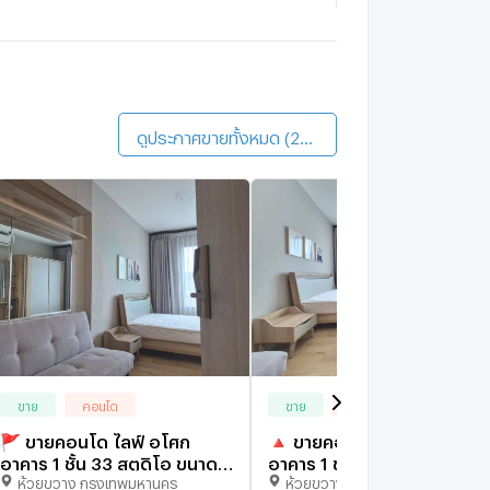
.C. Green
1.7 กม.
ดินประมาณ 21 นาที
Belle Grand Rama 9 (Belle Avenue)
1.3 กม.
ดินประมาณ 15 นาที
ดูประกาศขายทั้งหมด (220)
ขาย
คอนโด
ขาย
คอนโด
🚩 ขายคอนโด ไลฟ์ อโศก
🔺 ขายคอนโด ไลฟ์ อโศก
อาคาร 1 ชั้น 33 สตูดิโอ ขนาด
อาคาร 1 ชั้น 33 สตูดิโอ ขนาด
ห้วยขวาง กรุงเทพมหานคร
ห้วยขวาง กรุงเทพมหานคร
24 ตรม ใกล้ MRT เพชรบุรี
24 ตรม ใกล้ MRT เพชรบุรี