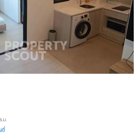
ร.ม.
ที่