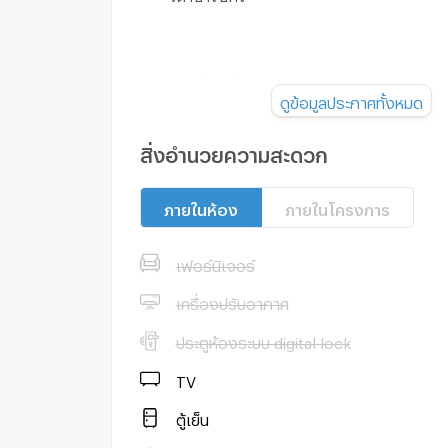
ยังไม่เจอที่พักที่ถูกใจใช่หรือไม่
ดูข้อมูลประกาศทั้งหมด
เรามุ่งเน้นไปที่การปล่อยเช่าและขายอสังหาริมทร
ทั้งในกรุงเทพฯ ภูเก็ต พัทยา หัวหิน เกาะสมุย เชีย
สิ่งอำนวยความสะดวก
อีกมากมาย ด้วยบริการจากทีมงานที่เป็นมืออาชี
หลายภาษา เราเป็นหนึ่งในตัวแทนอสังหาริมทรัพ
ภายในห้อง
ภายในโครงการ
ประเทศไทย และสามารถช่วยจัดหาที่พักสำหรับเช
คุณได้
เฟอร์นิเจอร์
ติดต่อเราเลยวันนี้ เพื่อจัดหาอสังหาริมทรัพย์ที่เ
คุณในราคาสุดคุ้ม - โดยที่ไม่มีค่าใช้จ่ายใดๆ
เครื่องปรับอากาศ
ประตูห้องระบบ digital lock
TV
ตู้เย็น