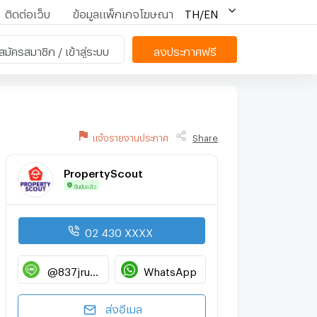
ติดต่อเว็บ
ข้อมูลแพ็กเกจโฆษณา
TH/EN
สมัครสมาชิก / เข้าสู่ระบบ
ลงประกาศฟรี
แจ้งรายงานประกาศ
Share
PropertyScout
ยืนยันแล้ว
02 430 XXXX
@837jruwp
WhatsApp
ส่งอีเมล