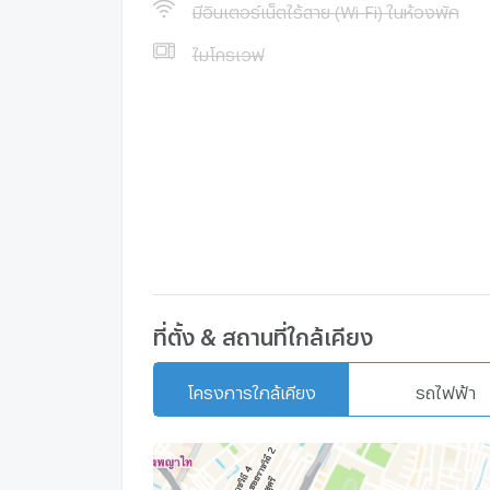
--- PropertyScout ---
มีอินเตอร์เน็ตไร้สาย (Wi-Fi) ในห้องพัก
ไมโครเวฟ
ที่ตั้ง & สถานที่ใกล้เคียง
โครงการใกล้เคียง
รถไฟฟ้า