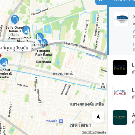
เ
ม
ี่คุณดูปัจจุบัน
ม
เ
เ
A
เ