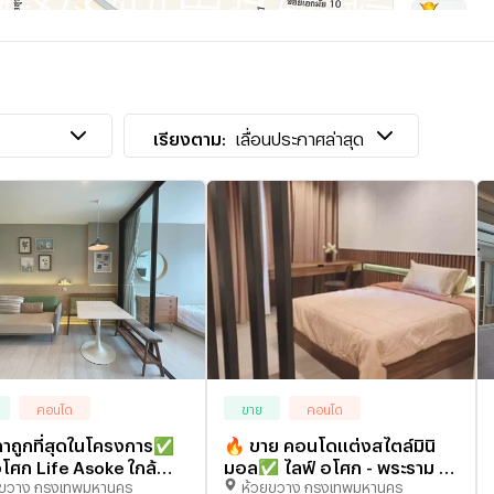
T
เ
เ
เรียงตาม:
เลื่อนประกาศล่าสุด
คอนโด
ขาย
คอนโด
ถูกที่สุดในโครงการ✅
🔥 ขาย คอนโดแต่งสไตล์มินิ
อโศก Life Asoke ใกล้
มอล✅ ไลฟ์ อโศก - พระราม 9
ยขวาง กรุงเทพมหานคร
ห้วยขวาง กรุงเทพมหานคร
พชรบุรี 🏙️
(Life Asoke - Rama 9) | ใกล้