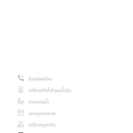
ัพย์ทั่วประเทศไทย
งใหม่ และที่อื่นๆ
พ รวดเร็ว และหลาก
ย์ชั้นนำของ
่า และขายให้กับ
โทรศัพท์บ้าน
หมาะสมที่สุดให้กับ
เครื่องทำน้ำร้อน/น้ำอุ่น
อ่างอาบน้ำ
เตาปรุงอาหาร
เครื่องดูดควัน