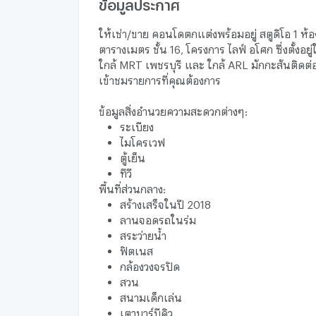
ข้อมูลประกาศ
ให้เช่า/ขาย คอนโดตกแต่งพร้อมอยู่ สตูดิโอ 1 ห้
ตารางเมตร ชั้น 16, โครงการ ไลฟ์ อโศก ซึ่งตั้งอย
ใกล้ MRT เพชรบุรี และ ใกล้ ARL มักกะสันติดต่
เข้าชมรายการที่คุณต้องการ
ข้อมูลสิ่งอำนวยความสะดวกต่างๆ:
ระเบียง
ไมโครเวฟ
ตู้เย็น
ทีวี
พื้นที่ส่วนกลาง:
สร้างเสร็จในปี 2018
ลานจอดรถในร่ม
สระว่ายน้ำ
ฟิตเนส
กล้องวงจรปิด
สวน
สนามเด็กเล่น
เตาบาร์บีคิว