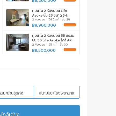
คอนโด 2 ห้องนอน Life
Asoke ชั้น 28 ขนาด 54
2
2
ห้องนอน
54.5
m
ชั้น 28
ตร.ม. ใกล้ ARL มักกะสัน 300
ม. (ID 2393776)
฿
9,900,000
UPDATE !
คอนโด 2 ห้องนอน 55 ตร.ม.
ชั้น 30 Life Asoke ใกล้ ARL
2
2
ห้องนอน
55
m
ชั้น 30
มักกะสัน 300 ม. (ID
2733853)
฿
9,500,000
UPDATE !
ถนน/ย่านธุรกิจ
สนามบิน/โรงพยาบาล
ใกล้เคียง
แสดงเพิ่มเติม