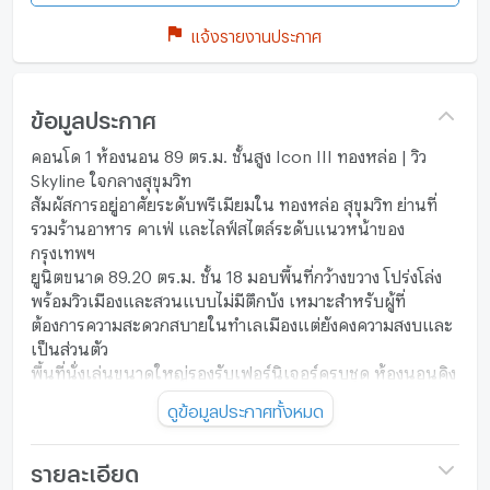
แจ้งรายงานประกาศ
ข้อมูลประกาศ
คอนโด 1 ห้องนอน 89 ตร.ม. ชั้นสูง Icon III ทองหล่อ | วิว
Skyline ใจกลางสุขุมวิท
สัมผัสการอยู่อาศัยระดับพรีเมียมใน ทองหล่อ สุขุมวิท ย่านที่
รวมร้านอาหาร คาเฟ่ และไลฟ์สไตล์ระดับแนวหน้าของ
กรุงเทพฯ
ยูนิตขนาด 89.20 ตร.ม. ชั้น 18 มอบพื้นที่กว้างขวาง โปร่งโล่ง
พร้อมวิวเมืองและสวนแบบไม่มีตึกบัง เหมาะสำหรับผู้ที่
ต้องการความสะดวกสบายในทำเลเมืองแต่ยังคงความสงบและ
เป็นส่วนตัว
พื้นที่นั่งเล่นขนาดใหญ่รองรับเฟอร์นิเจอร์ครบชุด ห้องนอนคิง
ไซส์ ระเบียงพร้อมไฟสร้างบรรยากาศยามค่ำคืน และเครื่องใช้
ดูข้อมูลประกาศทั้งหมด
ไฟฟ้าครบ พร้อมเข้าอยู่ทันที
โครงการ Icon III เป็นคอนโด Low-Rise คุณภาพสูง
บรรยากาศร่มรื่น ใกล้ J Avenue, The Commons, โรง
รายละเอียด
พยาบาลสมิติเวช และ BTS ทองหล่อ เพียงไม่กี่นาที