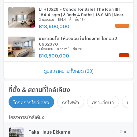
LTH13526 – Condo for Sale | The Icon III |
184.4 sqm | 3 Beds 4 Baths | 18.9 MB | Near
2
3
ห้องนอน
184.4
m
ชั้น 18+
BTS Thonglor | คอนโดขาย ดิ ไอคอน 3
฿
18,900,000
UPDATE !
ขาย คอนโด 1 ห้องนอน ในโครงการ ไอคอน 3
6662970
2
1
ห้องนอน
87.5
m
ชั้น 28
฿
10,500,000
NEW !
ดูประกาศขายทั้งหมด (23)
ที่ตั้ง & สถานที่ใกล้เคียง
โครงการใกล้เคียง
รถไฟฟ้า
สถานศึกษา
แหล่ง
โครงการใกล้เคียง
Taka Haus Ekkamai
1.7 กม.