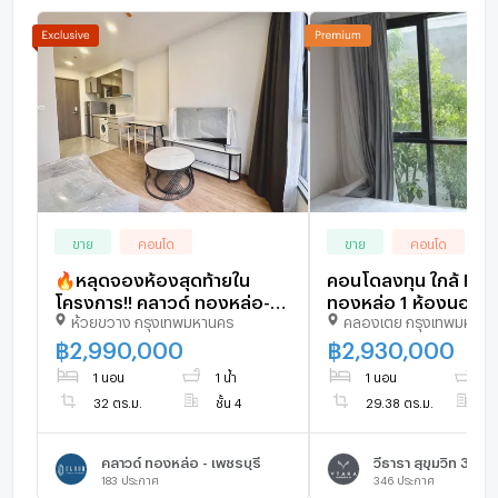
ขาย
คอนโด
ขาย
คอนโด
🔥หลุดจองห้องสุดท้ายใน
คอนโดลงทุน ใกล้ BTS
โครงการ!! คลาวด์ ทองหล่อ-
ทองหล่อ 1 ห้องนอน ว
ห้วยขวาง กรุงเทพมหานคร
คลองเตย กรุงเทพมหานค
เพชรบุรี (Cloud) 1 ห้องนอน-1
พร้อมอยู่ ความต้องกา
ห้องน้ำ 32 ตรม. 2.99 ลบ. ฟรี
ราคาดีสุด 🚀 - U613
฿
2,990,000
฿
2,930,000
โอน!! 093-615-5959
1 นอน
1 น้ำ
1 นอน
1 
32 ตร.ม.
ชั้น 4
29.38 ตร.ม.
ชั
คลาวด์ ทองหล่อ - เพชรบุรี
วีธารา สุขุมวิท 36
183
ประกาศ
346
ประกาศ