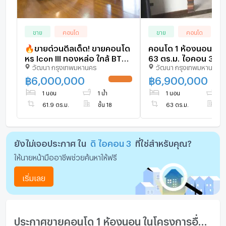
ขาย
คอนโด
ขาย
คอนโด
🔥ขายด่วนดีลเด็ด! ขายคอนโด
คอนโด 1 ห้องนอน ชั้น
หรู Icon III ทองหล่อ ใกล้ BTS |
63 ตร.ม. ไอคอน 3
วัฒนา กรุงเทพมหานคร
วัฒนา กรุงเทพมหานคร
61.90 ตร.ม. ชั้น 18 วิว Skyline
คอนโดมิเนียม ใกล้ทอง
ราคาต่ำกว่าตลาด -
863880)
฿
6,000,000
฿
6,900,000
UPDATE !
[U1986095]
1 นอน
1 น้ำ
1 นอน
1 
61.9 ตร.ม.
ชั้น 18
63 ตร.ม.
ชั
ยังไม่เจอประกาศ ใน
ดิ ไอคอน 3
ที่ใช่สำหรับคุณ?
ให้นายหน้ามืออาชีพช่วยค้นหาให้ฟรี
เริ่มเลย
ประกาศขายคอนโด 1 ห้องนอน ในโครงการอื่นๆ ใกล้เคียง