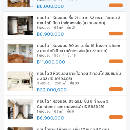
฿
6,000,000
UPDATE !
เครื่องดูดควัน
คอนโด 1 ห้องนอน ชั้น 21 ขนาด 63 ตร.ม. ไอคอน 3
มีอินเตอร์เน็ตไร้สาย (Wi-Fi) ในห้องพัก
คอนโดมิเนียม ใกล้ทองหล่อ (ID 863880)
2
1
ห้องนอน
63
m
ชั้น 21
เครื่องซักผ้า
฿
6,900,000
UPDATE !
ไมโครเวฟ
คอนโด 1 ห้องนอน 90 ตร.ม. ชั้น 19 โครงการ Icon
3 คอนโดมิเนียม ใกล้ทองหล่อ (ID 759919)
2
1
ห้องนอน
90
m
ชั้น 19
฿
11,000,000
UPDATE !
คอนโด 3 ห้องนอน ขาย ไอคอน 3 คอนโดมิเนียม ชั้น
สูง 33 (ID 1019405)
2
3
ห้องนอน
250
m
ชั้น 33
฿
32,000,000
UPDATE !
คอนโด 1 ห้องนอน 63 ตร.ม. ชั้น 8 ที่ Icon 3
Condominium (ทองหล่อ) (ID 593629)
2
1
ห้องนอน
63
m
ชั้น 8
฿
6,900,000
UPDATE !
คอนโดขาย 1 ห้องนอน ชั้น 17 ขนาด 90 ตร.ม.