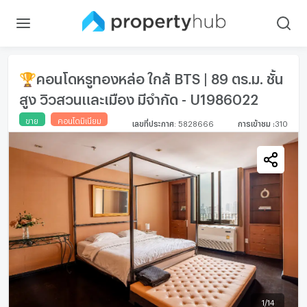
🏆คอนโดหรูทองหล่อ ใกล้ BTS | 89 ตร.ม. ชั้น
สูง วิวสวนและเมือง มีจำกัด - U1986022
ขาย
คอนโดมิเนียม
เลขที่ประกาศ
:
5828666
การเข้าชม
:
310
1
/
14