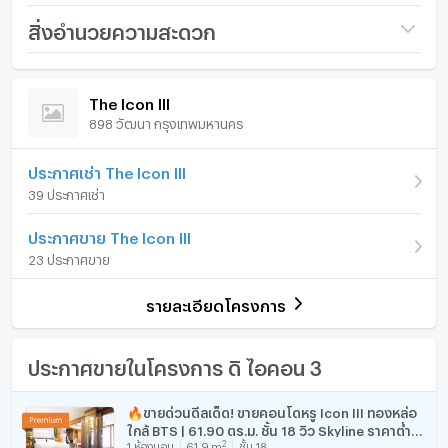
จุดเด่น
ชื่อโครงการ
The Icon III
สิ่งอำนวยความสะดวก
• 89.20 ตร.ม. ขนาดใหญ่พิเศษ
ราคา
9,000,000
• ชั้นสูง วิวเมืองและสวน
ภายในห้อง
ภายในโครงการ
• ทำเลทองหล่อ ใกล้ BTS
(100,897 บาท/ตร.ม.)
The Icon III
• บรรยากาศส่วนตัว ร่มรื่น
898 วัฒนา กรุงเทพมหานคร
รูปแบบห้อง
1 ห้องนอน
เฟอร์นิเจอร์
• พร้อมเข้าอยู่
📩 นัดชมวันนี้ก่อนพลาดโอกาส คอนโด 1 ห้องนอนขนาดใหญ่
ห้องอยู่ชั้นที่
18
โทรศัพท์บ้าน
ประกาศเช่า The Icon III
ในทองหล่อหาได้ยากมาก
39 ประกาศเช่า
จำนวนห้องนอน
1 ห้องนอน
เครื่องปรับอากาศ
ประกาศขาย The Icon III
จำนวนห้องน้ำ
1 ห้องน้ำ
เครื่องทำน้ำร้อน/น้ำอุ่น
23 ประกาศขาย
ขนาดพื้นที่ห้อง
89.2 ตร.ม.
ประตูห้องระบบ digital lock
รายละเอียดโครงการ
อ่างอาบน้ำ
TV
ประกาศขายในโครงการ ดิ ไอคอน 3
เตาปรุงอาหาร
🔥ขายด่วนดีลเด็ด! ขายคอนโดหรู Icon III ทองหล่อ
ใกล้ BTS | 61.90 ตร.ม. ชั้น 18 วิว Skyline ราคาต่ำ
ตู้เย็น
2
1
ห้องนอน
61.9
m
ชั้น 18
กว่าตลาด - [U1986095]