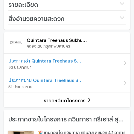
อัตราผลตอบแทนจากการปล่อยเช่าประมาณ 5.17%
รายละเอียด
ตั้งอยู่ในโครงการและทำเลศักยภาพสูงที่มีความต้องการอย่าง
ต่อเนื่อง เหมาะสำหรับการอยู่อาศัยและการลงทุนระยะยาว
ชื่อโครงการ
Quintara Treehaus
สิ่งอำนวยความสะดวก
Sukhumvit 42
ขาย คอนโดตกแต่งพร้อมอยู่ 2 ห้องนอน 2 ห้องน้ำ ขนาด
ภายในห้อง
ภายในโครงการ
ราคา
7,500,000
55.52 ตารางเมตร, โครงการ ควินทารา ทรีเฮาส์ สุขุมวิท 42 ซึ่ง
Quintara Treehaus Sukhumvit 42
ตั้งอยู่ในเขตคลองเตย ใกล้ BTS เอกมัยติดต่อเราเพื่อนัดหมาย
(135,086 บาท/ตร.ม.)
คลองเตย กรุงเทพมหานคร
เฟอร์นิเจอร์
เข้าชมรายการที่คุณต้องการ
รูปแบบห้อง
2 ห้องนอน
โทรศัพท์บ้าน
ประกาศเช่า Quintara Treehaus Sukhumvit 42
พื้นที่ส่วนกลาง:
จำนวนห้องนอน
2 ห้องนอน
93 ประกาศเช่า
สร้างเสร็จในปี 2020
เครื่องปรับอากาศ
จำนวนห้องน้ำ
2 ห้องน้ำ
ประกาศขาย Quintara Treehaus Sukhumvit 42
เครื่องทำน้ำร้อน/น้ำอุ่น
51 ประกาศขาย
ขนาดพื้นที่ห้อง
55.52 ตร.ม.
ประตูห้องระบบ digital lock
ยังไม่เจอที่พักที่ถูกใจใช่หรือไม่
รายละเอียดโครงการ
อ่างอาบน้ำ
เรามุ่งเน้นไปที่การปล่อยเช่าและขายอสังหาริมทรัพย์ทั่ว
ประเทศไทย ทั้งในกรุงเทพฯ ภูเก็ต พัทยา หัวหิน เกาะสมุย
TV
ประกาศขายในโครงการ ควินทารา ทรีเฮาส์ สุขุมวิท 42
เชียงใหม่ และที่อื่นๆ อีกมากมาย ด้วยบริการจากทีมงานที่เป็น
มืออาชีพ รวดเร็ว และหลากหลายภาษา เราเป็นหนึ่งในตัวแทน
เตาปรุงอาหาร
🎉 ขายคอนโด ควินทารา ทรีเฮาส์ สุขุมวิท 42 อาคาร
อสังหาริมทรัพย์ชั้นนำของประเทศไทย และสามารถช่วยจัดหา