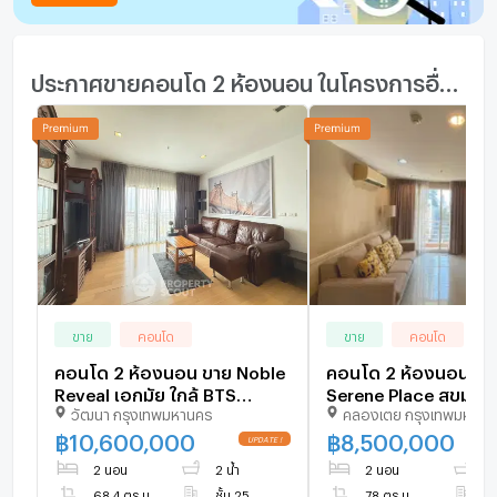
ประกาศขายคอนโด 2 ห้องนอน ในโครงการอื่นๆ ใกล้เคียง
ขาย
คอนโด
ขาย
คอนโด
คอนโด 2 ห้องนอน ขาย Noble
คอนโด 2 ห้องนอน 78 
Reveal เอกมัย ใกล้ BTS
Serene Place สุขุมวิท
วัฒนา กรุงเทพมหานคร
คลองเตย กรุงเทพมหานค
เอกมัย 200 ม. (ID 3137392)
BTS พร้อมพงษ์ 400 ม
1724267)
฿
10,600,000
฿
8,500,000
2 นอน
2 น้ำ
2 นอน
2 
68.4 ตร.ม.
ชั้น 25
78 ตร.ม.
ชั