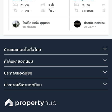
Pool Access Fully Furnished
2 นอน
2 น้ำ
2 นอน
1 
BTS Thong lor
70 ตร.ม.
ชั้น 7
60 ตร.ม.
ชั
ไอดีโอ เวิร์ฟ สุขุมวิท
ชีวาทัย เรสซิเดนซ์ 
115
ประกาศ
39
ประกาศ
บ้านและคอนโดทั่วไทย
คำค้นหายอดนิยม
ประกาศยอดนิยม
ประกาศให้เช่ายอดนิยม