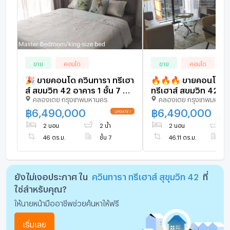
ขาย
คอนโด
ขาย
คอนโด
🎉 ขายคอนโด ควินทารา ทรีเฮา
🔥🔥🔥 ขายคอนโด ควินทารา
ส์ สุขุมวิท 42 อาคาร 1 ชั้น 7 2
ทรีเฮาส์ สุขุมวิท 42 B
คลองเตย กรุงเทพมหานคร
คลองเตย กรุงเทพมหานค
ห้องนอน ขนาด 46 ตรม ใกล้
พระโขนง พระโขนง เข
Gateway เอกมัย
คลองเตย กรุงเทพ CX
฿
6,490,000
฿
6,490,000
✅ ทักไลน์ @connexp
2 นอน
2 น้ำ
2 นอน
2 
ตอบทันที ทีมงานมืออ
46 ตร.ม.
ชั้น 7
46.11 ตร.ม.
ชั
🔥🔥🔥
ยังไม่เจอประกาศ ใน
ควินทารา ทรีเฮาส์ สุขุมวิท 42
ที่
ใช่สำหรับคุณ?
ให้นายหน้ามืออาชีพช่วยค้นหาให้ฟรี
เริ่มเลย