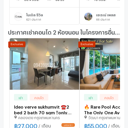
โนเบิล รีวิล
เซเรเน่ เพลส
621
ประกาศ
66
ประกาศ
ประกาศเช่าคอนโด 2 ห้องนอน ในโครงการอื่นๆ ใกล้เคียง
เช่า
คอนโด
เช่า
คอนโด
Ideo verve sukhumvit ☎️2
🔥 Rare Pool Access 
bed 2 bath 70 sqm ‼️only
The Only One Availab
คลองเตย กรุงเทพมหานคร
วัฒนา กรุงเทพมหานคร
27000/month ‼️Best
the Project | Luxur
price🔆✅
for Rent in Thonglor
฿
27,000
฿
55,000
/ เดือน
/ เดือน