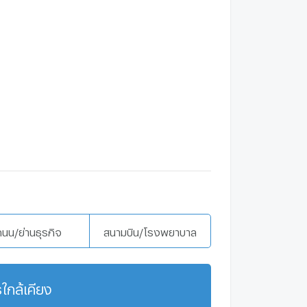
ถนน/ย่านธุรกิจ
สนามบิน/โรงพยาบาล
ใกล้เคียง
แสดงเพิ่มเติม