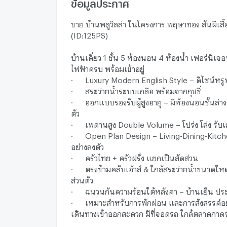
ข้อมูลประกาศ
ขาย บ้านพลูวิลล่า ในโครงการ พฤษาทอง สันผีเสื้
(ID:125PS)
บ้านเดี่ยว 1 ชั้น 5 ห้องนอน 4 ห้องน้ำ เฟอร์นิเจอ
ไฟฟ้าครบ พร้อมเข้าอยู่
· Luxury Modern English Style – ดีไซน์หรู
· สระว่ายน้ำระบบเกลือ พร้อมจากกุชชี่
· ออกแบบรองรับผู้สูงอายุ – มีห้องนอนชั้นล่า
ตัว
· เพดานสูง Double Volume – โปร่ง โล่ง รับ
· Open Plan Design – Living-Dining-Kitchen
อย่างลงตัว
· ครัวไทย + ครัวฝรั่ง แยกเป็นสัดส่วน
· ตรงข้ามคลับเฮ้าส์ & ใกล้สระว่ายน้ำขนาดใหญ
ส่วนตัว
· ฉนวนกันความร้อนใต้หลังคา – บ้านเย็น ปร
· เหมาะสำหรับการพักผ่อน และการสังสรรค์อย่
เดินทางเข้าออกสะดวก มีที่จอดรถ ใกล้ตลาดกาด