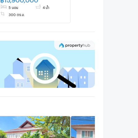
5 นอน
4 น้ำ
300 ตร.ม.