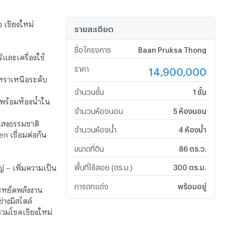
อ เชียงใหม่
รายละเอียด
ชื่อโครงการ
Baan Pruksa Thong
ร์และเครื่องใช้
ราคา
14,900,000
หราเหนือระดับ
จำนวนชั้น
1 ชั้น
งพร้อมห้องน้ำใน
จำนวนห้องนอน
5 ห้องนอน
แสงธรรมชาติ
จำนวนห้องน้ำ
4 ห้องน้ำ
 เชื่อมต่อกัน
ขนาดที่ดิน
86 ตร.ว.
่ – เพิ่มความเป็น
พื้นที่ใช้สอย (ตร.ม.)
300 ตร.ม.
การตกแต่ง
พร้อมอยู่
ะหยัดพลังงาน
างมีสไตล์
รวมโชคเชียงใหม่