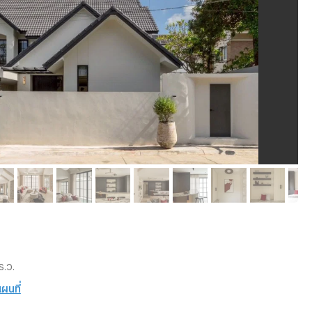
ร.ว.
แผนที่