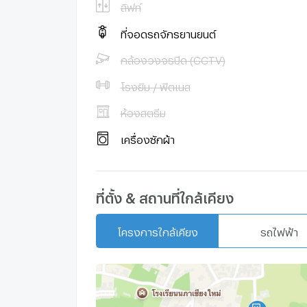
ค่าใช้จ่ายในการโอน 50/50
ลิฟท์
-------------------------------------------
ที่จอดรถจักรยานยนต์
รับฝากขาย ปล่อยเช่า บริหารสินทรัพย์ อสังหาฯเ
กล้องวงจรปิด (CCTV)
สอบถามข้อมูลเพิ่มเติม หรือนัดเยี่ยมชมได้ที่
Line: @morecm ( มี @ ด้านหน้า )
โรงยิม / ฟิตเนส
https://lin.ee/fxhB7b8
อรกัญญา 0832369428 , พิมพ์พิศา 08165614
ห้องสตรีม
เครื่องซักผ้า
ที่ตั้ง & สถานที่ใกล้เคียง
โครงการใกล้เคียง
รถไฟฟ้า