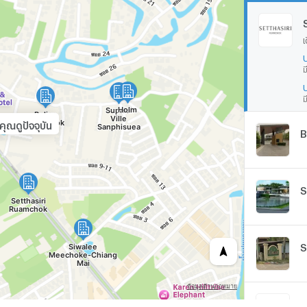
เ
ม
ม
ุณดูปัจจุบัน
B
S
S
S