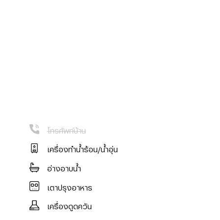
โทรศัพท์บ้าน
เครื่องทำน้ำร้อน/น้ำอุ่น
ียงใหม่
อ่างอาบน้ำ
เตาปรุงอาหาร
เครื่องดูดควัน