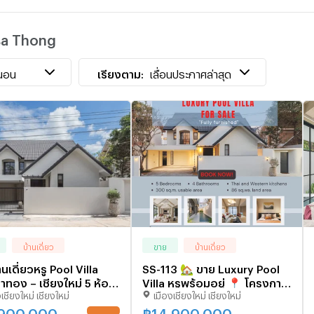
sa Thong
H
นอน
เรียงตาม:
เลื่อนประกาศล่าสุด
บ้านเดี่ยว
ขาย
บ้านเดี่ยว
นเดี่ยวหรู Pool Villa
SS-113 🏡 ขาย Luxury Pool
ทอง – เชียงใหม่ 5 ห้อง
Villa หรูพร้อมอยู่ 📍 โครงการ
เชียงใหม่ เชียงใหม่
เมืองเชียงใหม่ เชียงใหม่
ห้องน้ำ ใกล้เซ็นทรัล
พฤกษาทอง เชียงใหม่
 T.0946511456
,900,000
฿
14,900,000
UPDATE !