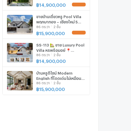
6649056
฿
14,900,000
UPDATE !
ขายบ้านเดี่ยวหรู Pool Villa
พฤกษาทอง – เชียงใหม่ 5
86 ตร.วา
2 ชั้น
ห้องนอน 4 ห้องน้ำ ใกล้เซ็น
ทรัลเฟสฯ T.0946511456
฿
15,900,000
UPDATE !
SS-113 🏡 ขาย Luxury Pool
Villa หรูพร้อมอยู่ 📍
86 ตร.วา
2 ชั้น
โครงการพฤกษาทอง
เชียงใหม่
฿
14,900,000
บ้านหรูดีไซน์ Modern
English ที่โดดเด่นไม่เหมือน
86 ตร.วา
2 ชั้น
ใคร บนทำเลระดับพรีเมียม
ใกล้เมือง–ใกล้เซ็นทรัลเฟส
฿
15,900,000