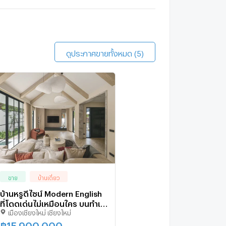
olm
2.7 กม.
ดูประกาศขายทั้งหมด (5)
ขาย
บ้านเดี่ยว
บ้านหรูดีไซน์ Modern English
ที่โดดเด่นไม่เหมือนใคร บนทำเล
เมืองเชียงใหม่ เชียงใหม่
ระดับพรีเมียม ใกล้เมือง–ใกล้
เซ็นทรัลเฟส
฿
15,900,000