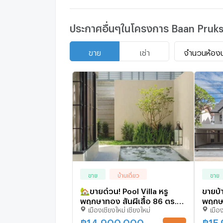
ประกาศอื่นๆในโครงการ Baan Pruk
จำนวนห้อง
ขาย
เช่า
ขาย
บ้านเดี่ยว
ขาย
🏡ขายด่วน! Pool Villa หรู
ขายบ้า
พฤกษาทอง สันผีเสื้อ 86 ตร.ว.
พฤกษา
เมืองเชียงใหม่ เชียงใหม่
เมือง
14.9 ลบ. 📞063-6649056
นอน 4 
เฟสฯ
฿
14,900,000
฿
15
UPDATE !