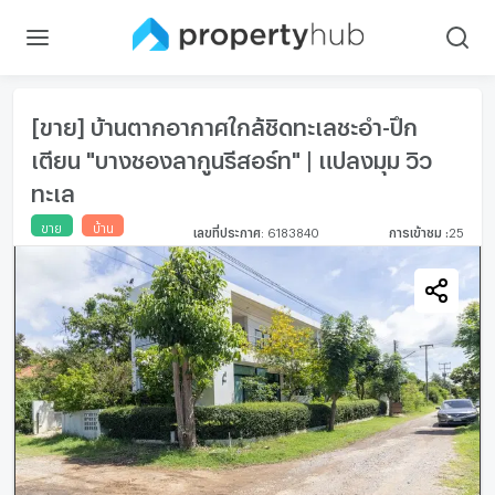
[ขาย] บ้านตากอากาศใกล้ชิดทะเลชะอำ-ปึก
เตียน "บางชองลากูนรีสอร์ท" | แปลงมุม วิว
ทะเล
ขาย
บ้าน
เลขที่ประกาศ
:
6183840
การเข้าชม
:
25