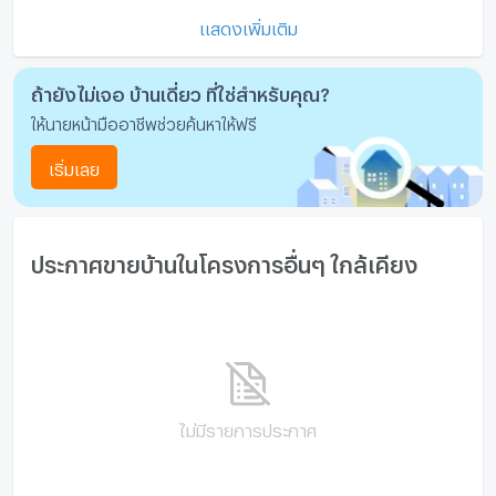
เพียง 9,900,000 บาทเท่านั้น
แสดงเพิ่มเติม
เงื่อนไขพิเศษ: ค่าธรรมเนียมการโอนและอากร แบ่งจ่ายคนละ
มีอินเตอร์เน็ตไร้สาย (Wi-Fi) ในห้องพัก
ครึ่ง (50/50)
กล้องวงจรปิด (CCTV)
ถ้ายังไม่เจอ บ้านเดี่ยว ที่ใช่สำหรับคุณ?
โอกาสแบบนี้ไม่ได้มีบ่อยๆ สภาพพร้อมรันธุรกิจต่อได้ทันที
ให้นายหน้ามืออาชีพช่วยค้นหาให้ฟรี
สระว่ายน้ำ
สนใจสามารถนัดชมสถานที่ พร้อมติดต่อสินเชื่อฟรี ติดต่อ
ประสงค์ 062-348-7893
เริ่มเลย
โรงยิม / ฟิตเนส
Line OA : @realtorpro (มีเครื่องหมาย @ ด้วย)
ห้องซาวน่า
Vision Forward Real Estate Co.,Ltd.
ห้องสตรีม
ประกาศขายบ้านในโครงการอื่นๆ ใกล้เคียง
Vision ศูนย์บริการรับฝากขาย บ้าน ที่ดิน คอนโด อาคาร
พาณิชย์ อสังหาริมทรัพย์อื่น
EV-Charger
FB : สำนักอสังหาฯ
https://www.facebook.com/coachprasong
เครื่องซักผ้า
http://grealestate.lnwshop.com/
ไมโครเวฟ
N88+9 , Y12
ไม่มีรายการประกาศ
EXP14500//ซ46600//ข101000
2175726//43516//54394//49500
28062569