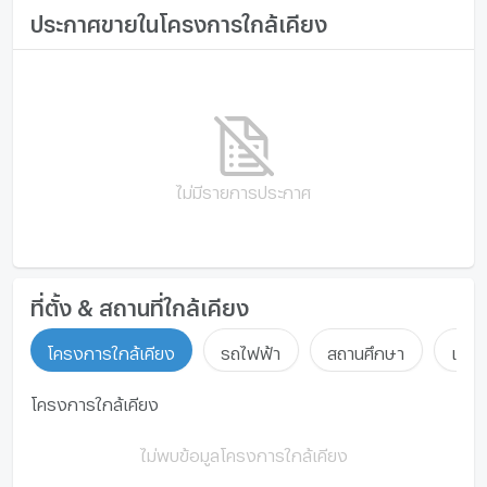
Space & Function: 2 ห้องนอน 3 ห้องน้ำ แอร์ 3 เครื่อง
ประกาศขายในโครงการใกล้เคียง
จำนวนห้องนอน
2 ห้องนอน
โทรศัพท์บ้าน
พร้อมเฟอร์นิเจอร์ครบชุด หิ้วกระเป๋าเข้าอยู่หรือเปิดรับ
นักท่องเที่ยวได้เลย
จำนวนห้องน้ำ
3 ห้องน้ำ
เครื่องปรับอากาศ
Highlight: ชั้นดาดฟ้ารับวิวด้านหน้าทะเล 360 องศา
บรรยากาศร่มรื่น สงบเงียบ เหมาะกับการจัดปาร์ตี้บาร์บีคิว
ขนาดที่ดิน
87 ตร.ว.
เครื่องทำน้ำร้อน/น้ำอุ่น
ดูดาวในค่ำคืนสุดพิเศษ
พื้นที่ใช้สอย (ตร.ม.)
234 ตร.ม.
ประตูห้องระบบ digital lock
ทำเลทอง การเดินทาง และสิ่งอำนวยความสะดวกรอบด้าน
จำนวนพื้นที่จอดรถ (คัน)
1 คัน
ไม่มีรายการประกาศ
อ่างอาบน้ำ
ใกล้ชิดธรรมชาติ: เดินจากตัวบ้านไปสัมผัสเม็ดทรายที่
ชายหาดส่วนตัว เพียงไม่กี่ก้าว ใกล้หาดปึกเตียน และหาด
การตกแต่ง
พร้อมอยู่
TV
ชะอำ
เดินทางสะดวกใกล้กรุงเทพฯ: ขับรถสบายๆ เพียง 2 ชั่วโมง
เตาปรุงอาหาร
กว่าจากกรุงเทพฯ ใกล้ทางด่วนและถนนหลัก
ที่ตั้ง & สถานที่ใกล้เคียง
แหล่งไลฟ์สไตล์ใกล้เคียง: ใกล้ร้านอาหารอาหารทะเลชื่อ
ตู้เย็น
ดัง, คาเฟ่ริมหาดสุดชิค, และตลาดสดท่ายาง หาของกิน
โครงการใกล้เคียง
รถไฟฟ้า
สถานศึกษา
แหล่ง
ง่าย สะดวกสบาย
เครื่องดูดควัน
ความปลอดภัยสูงสุด: อุ่นใจไร้กังวลด้วยระบบความ
โครงการใกล้เคียง
ลิฟท์
ปลอดภัย มีตำรวจสายตรวจเข้ามาตรวจตราความเรียบร้อย
ในโครงการอย่างสม่ำเสมอ
ที่จอดรถ
ไม่พบข้อมูลโครงการใกล้เคียง
ราคาพิเศษเพื่อการลงทุนที่คุ้มค่าที่สุด
ที่จอดรถจักรยานยนต์