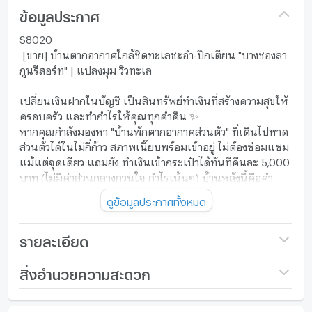
ข้อมูลประกาศ
S8020
[ขาย] บ้านตากอากาศใกล้ชิดทะเลชะอำ-ปึกเตียน "บางชองลา
กูนรีสอร์ท" | แปลงมุม วิวทะเล
เปลี่ยนเงินฝากในบัญชี เป็นสินทรัพย์ทำเงินที่สร้างความสุขให้
ครอบครัว และทำกำไรให้คุณทุกค่ำคืน ✨
หากคุณกำลังมองหา "บ้านพักตากอากาศส่วนตัว" ที่เดินไปหาด
ส่วนตัวได้ในไม่กี่ก้าว สภาพเนี๊ยบพร้อมเข้าอยู่ ไม่ต้องซ่อมแซม
แม้แต่จุดเดียว แถมยัง ทำเงินเข้ากระเป๋าได้ทันทีคืนละ 5,000
บาท (ไม่มีค่าส่วนกลางกวนใจ กำไรเน้นๆ) บ้านหลังนี้คือคำ
ตอบที่ดีที่สุดของคุณครับ
ดูข้อมูลประกาศทั้งหมด
พิกัดความฟิน: บางชองลากูนรีสอร์ท ต.ปึกเตียน อ.ท่ายาง
จ.เพชรบุรี
รายละเอียด
ฮวงจุ้ยเศรษฐี: บ้าน 2 ชั้น แปลงมุม เนื้อที่กว้างขวาง 87
ตร.ว. พื้นที่ใช้สอย 234 ตารางเมตร
ราคา
9,900,000
สิ่งอำนวยความสะดวก
หน้าบ้านหันทิศตะวันออก รับแสงแดดยามเช้าและ
ลมทะเลเย็นสบายตลอดปี
จำนวนชั้น
2 ชั้น
เฟอร์นิเจอร์