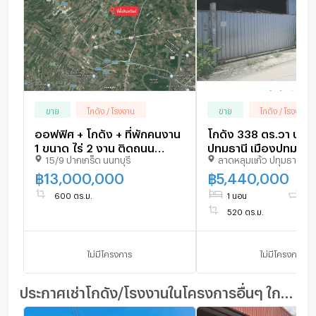
เครื่องซักผ้า
ไมโครเวฟ
ขาย
โกดัง / โรงงาน
ขาย
โกดัง / โรงงาน
ออฟฟิศ + โกดัง + ที่พักคนงาน
โกดัง 338 ตร.วา บางเด
1 ขนาด ไร่ 2 งาน ติดถนน
ปทุมธานี เมืองปทุมธานี
15/9 ปากเกร็ด นนทบุรี
ลาดหลุมแก้ว ปทุมธานี
กาญจนาฯ-บางประอิน / ทล.
ปทุมธานี 5.4M
345
฿
13,000,000
฿
5,440,000
600 ตร.ม.
1 นอน
1 น้
520 ตร.ม.
ไม่มีโครงการ
ไม่มีโครงการ
ประกาศเช่าโกดัง/โรงงานในโครงการอื่นๆ ใกล้เคียง