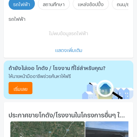
- ติดถนนใหญ่ วงแหวนรอบนอก กาญจนาภิเษก ระหว่าง
รถไฟฟ้า
สถานศึกษา
แหล่งช้อปปิ้ง
ถนน/ย่านธ
บางบัวทอง-ลาดหลุมแก้ว
เครื่องดูดควัน
-500เมตร ส่วนต่อขยาย ถนนราชพฤษ์
รถไฟฟ้า
ลิฟท์
-ทางหลวงพิเษศ M6 บางปะอิน-นครราชสีมา
ไม่พบข้อมูลรถไฟฟ้า
ที่จอดรถ
https://maps.app.goo.gl/p6t8U75NNmNGCWwa7?
g_st=il
ที่จอดรถจักรยานยนต์
แสดงเพิ่มเติม
--------------------------------------------------------------
มีอินเตอร์เน็ตไร้สาย (Wi-Fi) ในห้องพัก
ซื้อ-ขาย-เช่า "คิดถึงเรา"
ถ้ายังไม่เจอ โกดัง / โรงงาน ที่ใช่สำหรับคุณ?
กล้องวงจรปิด (CCTV)
ให้นายหน้ามืออาชีพช่วยค้นหาให้ฟรี
💜บริษัท At Firm Property💜
สระว่ายน้ำ
เริ่มเลย
📢✨สนใจติดต่อสอบถามหรือนัดดูห้องได้ที่ :
โรงยิม / ฟิตเนส
เเอดไลน์ตอบกลับเร็วมาก!!!
ห้องซาวน่า
ประกาศขายโกดัง/โรงงานในโครงการอื่นๆ ใกล้เคียง
ห้องสตรีม
🟢 Line : atfirm2010
EV-Charger
📞Call : 099-614-9611 พอม