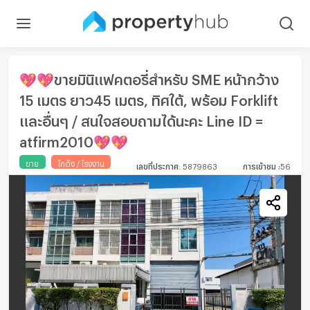
💖💖ขายมินิแฟคตอรี่สำหรับ SME หน้ากว้าง
15 เมตร ยาว45 เมตร, ทิศใต้, พร้อม Forklift
และอื่นๆ / สนใจสอบถามได้นะคะ Line ID =
atfirm2010💖💖
ขาย
โกดัง / โรงงาน
เลขที่ประกาศ
:
5879863
การเข้าชม
:
56