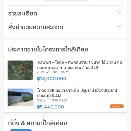
รายละเอียดของแถม
-มีใบอนุญาต รง4
รายละเอียด
-หม้อแปลงไฟฟ้า 3เฟส สำหรับครื่องจักร
-Forklift
ราคา
8,000,000
สิ่งอำนวยความสะดวก
-ปั้มลม
-เครื่องตัดงาน และ เครื่องดูดฝุ่น
ขนาดที่ดิน
159 ตร.ว.
เฟอร์นิเจอร์
-Air Daikin 48,000 BTU 4 เครื่อง, 18,000 BTU 2 เครื่อง,
ประกาศขายในโครงการใกล้เคียง
พื้นที่ใช้สอย (ตร.ม.)
66 ตร.ม.
โทรศัพท์บ้าน
12,000 BTU 1 เครื่อง รวม 7 เครื่อง
-เฟอร์นิเจอร์&เครื่องใช้สำนักงาน บางส่วน
กว้าง (เมตร)
15 เมตร
เครื่องปรับอากาศ
ออฟฟิศ + โกดัง + ที่พักคนงาน 1 ขนาด ไร่ 2 งาน ติด
ถนนกาญจนาฯ-บางประอิน / ทล. 345
ราคา 8,000,000 บาท
ลึก (เมตร)
45 เมตร
2
เครื่องทำน้ำร้อน/น้ำอุ่น
600
m
600 ตร.วา
฿
13,000,000
สิ่งอำนวยความสะดวก
ประตูห้องระบบ digital lock
- มีนิติบุคคลดูแล
โกดัง 338 ตร.วา บางเดื่อ-ปทุมธานี เมืองปทุมธานี
อ่างอาบน้ำ
-เจ้าหน้าที่รักษาความปลอดภัยตลอด 24ชั่วโมง
ปทุมธานี 5.4M
2
520
m
338 ตร.วา
-กล้องวงจรปิด
TV
฿
5,440,000
UPDATE !
-ถนนภายในโครงการ กว้าง 12เมตร รถคอนเทนเนอร์เข้า-ออก
ได้
เตาปรุงอาหาร
ที่ตั้ง & สถานที่ใกล้เคียง
การเดินทาง
ตู้เย็น