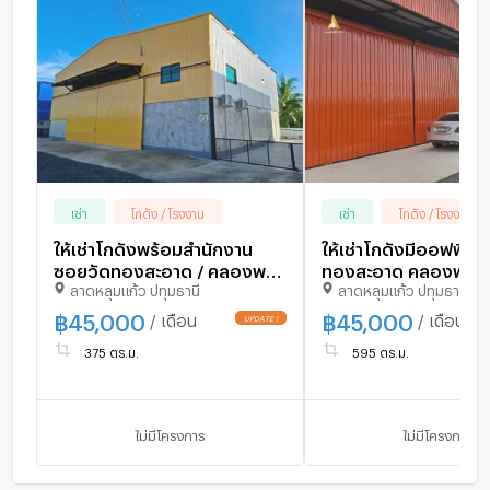
เช่า
โกดัง / โรงงาน
เช่า
โกดัง / โรงงาน
ให้เช่าโกดังพร้อมสำนักงาน
ให้เช่าโกดังมีออฟฟิศใก
ซอยวัดทองสะอาด / คลองพระ
ทองสะอาด คลองพระอ
ลาดหลุมแก้ว ปทุมธานี
ลาดหลุมแก้ว ปทุมธานี
อุดม ติดถนนกาญจนาภิเษก
พื้นที่โกดัง 300 ตร.ม.
ด้านหลังร้านอาหารร่มไม้ริมนา /
คอนเทนเนอร์เข้าได้
฿
45,000
฿
45,000
/ เดือน
/ เดือน
UPDATE !
พื้นที่ใช้สอย 375 ตารางเมตร
375 ตร.ม.
595 ตร.ม.
รถเทรลเลอร์
ไม่มีโครงการ
ไม่มีโครงการ