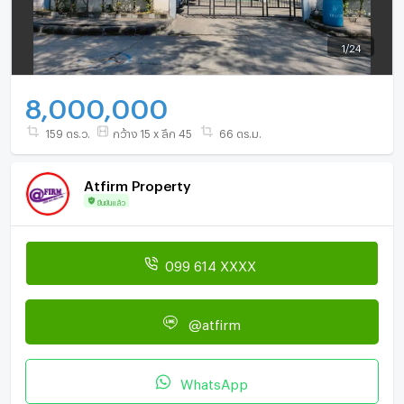
1
/
24
8,000,000
159 ตร.ว.
กว้าง 15 x ลึก 45
66 ตร.ม.
Atfirm Property
ยืนยันแล้ว
099 614 XXXX
@atfirm
WhatsApp