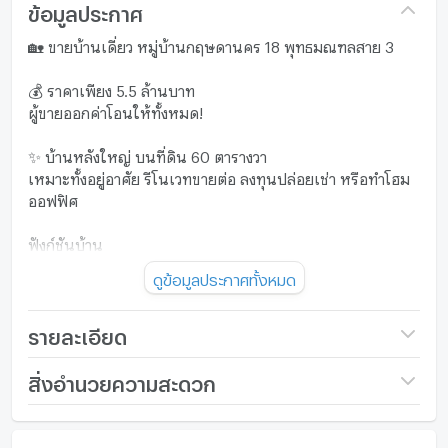
ข้อมูลประกาศ
🏡 ขายบ้านเดี่ยว หมู่บ้านกฤษดานคร 18 พุทธมณฑลสาย 3
💰 ราคาเพียง 5.5 ล้านบาท
ผู้ขายออกค่าโอนให้ทั้งหมด!
✨ บ้านหลังใหญ่ บนที่ดิน 60 ตารางวา
เหมาะทั้งอยู่อาศัย รีโนเวทขายต่อ ลงทุนปล่อยเช่า หรือทำโฮม
ออฟฟิศ
ฟังก์ชันบ้าน
▪️ 4 ห้องนอน
ดูข้อมูลประกาศทั้งหมด
▪️ 2 ห้องน้ำ
▪️ 1 ห้องนั่งเล่น
▪️ 1 ห้องครัว
รายละเอียด
▪️ 1 ห้องแม่บ้าน
▪️ 1 ห้องอเนกประสงค์
ราคา
5,500,000
สิ่งอำนวยความสะดวก
🌟 จุดเด่นที่น่าสนใจสำหรับนักลงทุน
จำนวนชั้น
2 ชั้น
เฟอร์นิเจอร์
✔ รีโนเวทเพิ่มมูลค่าแล้วขายต่อ (Flip House)