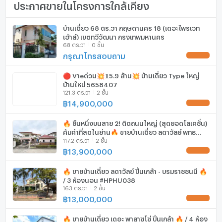
ประกาศขายในโครงการใกล้เคียง
จำนวนห้องนอน
4 ห้องนอน
โทรศัพท์บ้าน
✔ ปรับเป็นบ้านเช่าสำหรับครอบครัว
✔ ทำ Home Office หรือสำนักงานขนาดเล็ก
จำนวนห้องน้ำ
2 ห้องน้ำ
เครื่องปรับอากาศ
บ้านเดี่ยว 68 ตร.วา กฤษดานคร 18 (เดอะไพรเวท
✔ ปรับเป็น Co-Living สำหรับนักศึกษาและบุคลากร
เฮ้าส์) เขตทวีวัฒนา กรุงเทพมหานคร
มหาวิทยาลัย
ขนาดที่ดิน
60 ตร.ว.
เครื่องทำน้ำร้อน/น้ำอุ่น
68 ตร.วา
0 ชั้น
✔ บ้านพักผู้สูงอายุขนาดเล็ก (Senior Living Home)
กรุณาโทรสอบถาม
UPDATE !
✔ ปล่อยเช่าระยะยาว สร้างกระแสเงินสด
พื้นที่ใช้สอย (ตร.ม.)
- ตร.ม.
ประตูห้องระบบ digital lock
🔴 Vาeด่วน💥𝟭5.9 ล้าน💥 บ้านเดี่ยว Type ใหญ่
จำนวนพื้นที่จอดรถ (คัน)
2 คัน
อ่างอาบน้ำ
📍 ทำเลศักยภาพ เข้า-ออกได้หลายเส้นทาง
บ้านใหม่ 5658407
121.3 ตร.วา
2 ชั้น
• ถนนบรมราชชนนี
การตกแต่ง
ยังไม่ตกแต่ง
TV
฿
14,900,000
UPDATE !
• ถนนเพชรเกษม
• ถนนพุทธมณฑลสาย 3
เตาปรุงอาหาร
🔥 ยืนหนึ่งบนสาย 2! ติดถนนใหญ่ (สุดยอดโลเคชั่น)
• ถนนอุทยาน (อักษะ)
คุ้มค่าที่สุดในย่าน🔥 ขายบ้านเดี่ยว ลดาวัลย์ พุทธ
117.2 ตร.วา
2 ชั้น
ตู้เย็น
มณฑลสาย 2 🔥 / 4 ห้องนอน #HPHU022
🚗 เดินทางสะดวก
฿
13,900,000
UPDATE !
ใกล้ ม.มหิดล ศาลายา
เครื่องดูดควัน
🔥 ขายบ้านเดี่ยว ลดาวัลย์ ปิ่นเกล้า - บรมราชชนนี 🔥
ใกล้เซ็นทรัล ศาลายา
ลิฟท์
/ 3 ห้องนอน #HPHU038
ใกล้ทางคู่ขนานลอยฟ้าบรมราชชนนี
163 ตร.วา
2 ชั้น
ใกล้ทางด่วนและถนนสายหลักหลายเส้นทาง
฿
13,000,000
ที่จอดรถ
UPDATE !
🏠 บ้านทำเลดีแบบนี้ เหมาะทั้งคนมองหาบ้านหลังใหญ่ และ
ที่จอดรถจักรยานยนต์
🔥 ขายบ้านเดี่ยว เดอะ พาลาซโซ่ ปิ่นเกล้า 🔥 / 4 ห้อง