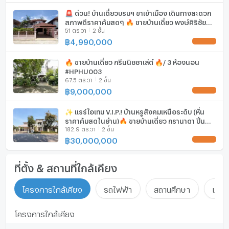
🚨 ด่วน! บ้านเดี่ยวบรมฯ ขาเข้าเมือง เดินทางสะดวก
สภาพดีราคาคุ้มสุดๆ 🔥 ขายบ้านเดี่ยว พงษ์ศิริชัย
51 ตร.วา
2 ชั้น
พุทธมณฑลสาย 3 🔥 / 3 ห้องนอน #HPHU096
฿
4,990,000
UPDATE !
🔥 ขายบ้านเดี่ยว กรีนนิชชาเล่ต์ 🔥/ 3 ห้องนอน
#HPHU003
67.5 ตร.วา
2 ชั้น
฿
9,000,000
UPDATE !
✨ แรร์ไอเทม V.I.P.! บ้านหรูสังคมเหนือระดับ (หั่น
ราคาคุ้มสุดในย่าน)🔥 ขายบ้านเดี่ยว กรานาดา ปิ่น
182.9 ตร.วา
2 ชั้น
เกล้า 🔥 / 4 ห้องนอน #HPHU042
฿
30,000,000
UPDATE !
ที่ตั้ง & สถานที่ใกล้เคียง
โครงการใกล้เคียง
รถไฟฟ้า
สถานศึกษา
แหล่ง
โครงการใกล้เคียง