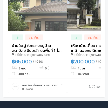
เช่า
บ้านเดี่ยว
เช่า
บ้านเดี่ยว
บ้านใหญ่ ใจกลางหมู่บ้าน
ให้เช่าบ้านเดี่ยว กรานาด
ลดาวัลย์ ปิ่นเกล้า บนพื้นที่ 1 ไร่
เกล้า สวยหรู ติดถนน
ทวีวัฒนา กรุงเทพมหานคร
ทวีวัฒนา กรุงเทพมหานค
ครึ่ง
ชนนี บ้านเงียบสงบ เป็
฿
65,000
฿
200,000
/ เดือน
/ เดือน
6 นอน
5 น้ำ
4 นอน
5 น
400 ตร.ม.
467 ตร.ม.
ลดาวัลย์ ปิ่นเกล้า - บรมราชชนนี
ไม่มีโครงการ
11
ประกาศ