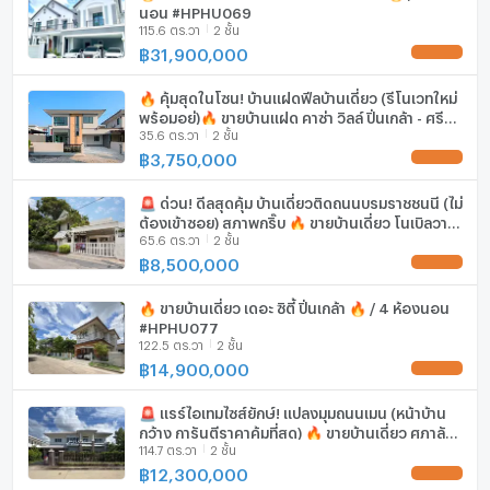
นักลงทุนที่ต้องการเพิ่มมูลค่าทรัพย์ในอนาคต
นอน #HPHU069
115.6 ตร.วา
2 ชั้น
มีอินเตอร์เน็ตไร้สาย (Wi-Fi) ในห้องพัก
฿
31,900,000
สนใจนัดชมบ้าน
UPDATE !
กล้องวงจรปิด (CCTV)
📩 ติดต่อ: คุณส้ม 061-229-8969
🔥 คุ้มสุดในโซน! บ้านแฝดฟีลบ้านเดี่ยว (รีโนเวทใหม่
Line official: @639gplgz
สระว่ายน้ำ
พร้อมอยู่)🔥 ขายบ้านแฝด คาซ่า วิลล์ ปิ่นเกล้า - ศรีรัช
หรือ Click https://lin.ee/udX90ji
35.6 ตร.วา
2 ชั้น
🔥 / 4 ห้องนอน #HSLY070
฿
3,750,000
โรงยิม / ฟิตเนส
UPDATE !
ดูอสังหาริมทรัพย์เพิ่มเติม
https://www.no26estates.com/th
ห้องซาวน่า
🚨 ด่วน! ดีลสุดคุ้ม บ้านเดี่ยวติดถนนบรมราชชนนี (ไม่
ต้องเข้าซอย) สภาพกริ๊บ 🔥 ขายบ้านเดี่ยว โนเบิลวา
บริการอสังหาริมทรัพย์ครบวงจร กรุงเทพฯ และปริมณฑล
65.6 ตร.วา
2 ชั้น
นา ปิ่นเกล้า 🔥/ 3 ห้องนอน #HPHU073
ห้องสตรีม
฿
8,500,000
UPDATE !
#ครูแพรพรแพร #no26estates #อสังหาริมทรัพย์ #ขายบ้าน
EV-Charger
เดี่ยว #ขายบ้านมือสอง
🔥 ขายบ้านเดี่ยว เดอะ ซิตี้ ปิ่นเกล้า 🔥 / 4 ห้องนอน
#HPHU077
เครื่องซักผ้า
122.5 ตร.วา
2 ชั้น
฿
14,900,000
ไมโครเวฟ
UPDATE !
🚨 แรร์ไอเทมไซส์ยักษ์! แปลงมุมถนนเมน (หน้าบ้าน
กว้าง การันตีราคาคุ้มที่สุด) 🔥 ขายบ้านเดี่ยว ศุภาลัย
114.7 ตร.วา
2 ชั้น
พรีมา วิลล่า พุทธมณฑล สาย 3 🔥/ 4 ห้องนอน
#HPHU090
฿
12,300,000
UPDATE !