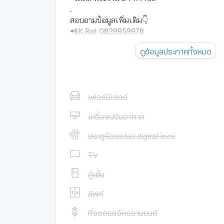
.
สอบถามข้อมูลเพิ่มเติม👇
📲K.Rat 0839959978
rat.apised_2
ดูข้อมูลประกาศทั้งหมด
m.me/ที่ดินดี-ที่ดินรวย
เฟอร์นิเจอร์
เครื่องปรับอากาศ
ประตูห้องระบบ digital lock
TV
ตู้เย็น
ลิฟท์
ที่จอดรถจักรยานยนต์