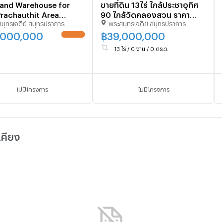
and Warehouse for
ขายที่ดิน 13ไร่ ใกล้ประชาอุทิศ
Prachauthit Area
90 ใกล้วัดคลองสวน ราคา
มุทรเจดีย์ สมุทรปราการ
พระสมุทรเจดีย์ สมุทรปราการ
o, for sale
เพียง 7,500 บ./ตร.ว. เหมาะ
หมู่บ้านจัดสรรและคลังสินค้า
,000,000
฿
39,000,000
13 ไร่ / 0 งาน / 0 ตร.ว.
ไม่มีโครงการ
ไม่มีโครงการ
เคียง