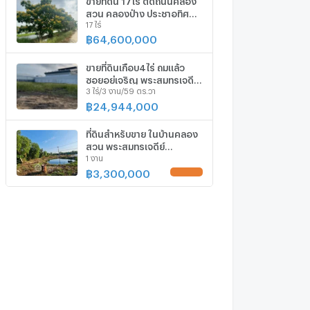
สวน คลองป่าง ประชาอุทิศ
17 ไร่
พระสมุทรเจดีย์ สมุทรปราการ
฿
64,600,000
ขายที่ดินเกือบ4ไร่ ถมแล้ว
ซอยอยู่เจริญ พระสมุทรเจดีย์
3 ไร่/3 งาน/59 ตร.วา
บ้านคลองสวน สมุทรปราการ
฿
24,944,000
ที่ดินสำหรับขาย ในบ้านคลอง
สวน พระสมุทรเจดีย์
1 งาน
สมุทรปราการ (ID 1107164)
฿
3,300,000