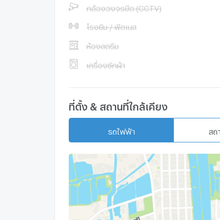
กล้องวงจรปิด (CCTV)
โรงยิม / ฟิตเนส
ห้องสตรีม
เครื่องซักผ้า
ที่ตั้ง & สถานที่ใกล้เคียง
รถไฟฟ้า
สถ