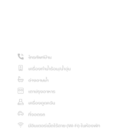
โทรศัพท์บ้าน
เครื่องทำน้ำร้อน/น้ำอุ่น
อ่างอาบน้ำ
เตาปรุงอาหาร
เครื่องดูดควัน
ที่จอดรถ
มีอินเตอร์เน็ตไร้สาย (Wi-Fi) ในห้องพัก