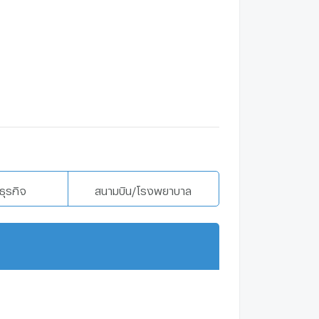
ธุรกิจ
สนามบิน/โรงพยาบาล
แสดงเพิ่มเติม