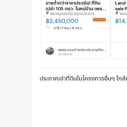
ขายต่ำกว่าราคาประเมิน! ที่ดิน
Land 
เปล่า 105 ตรว. ในหมู่บ้าน เพลส
sale 
พระสมุทรเจดีย์ สมุทรปราการ
พระส
แอนด์ พาร์ค ประชาอุทิศ 90
studi
ที่ดินหน้าสวน ติดถนนเมน หา
฿
2,450,000
฿
14
ยาก เหมาะสร้างบ้านในฝัน!
0 ไร่ / 1 งาน / 6 ตร.ว.
เพลส แอนด์ พาร์ค ประชาอุทิศ 90
10
ประกาศ
ประกาศเช่าที่ดินในโครงการอื่นๆ ใกล้