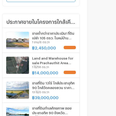
ประกาศขายในโครงการใกล้เคียง
ขายต่ำกว่าราคาประเมิน! ที่ดิน
เปล่า 105 ตรว. ในหมู่บ้าน
1 งาน/6 ตร.วา
เพลส แอนด์ พาร์ค ประชาอุทิศ
90 ที่ดินหน้าสวน ติดถนนเมน
฿
2,450,000
หายาก เหมาะสร้างบ้านในฝัน!
Land and Warehouse for
sale Prachauthit Area
1 ไร่/58 ตร.วา
studio, for sale
฿
14,000,000
ขายที่ดิน 13ไร่ ใกล้ประชาอุทิศ
90 ใกล้วัดคลองสวน ราคา
13 ไร่/0 ตร.วา
เพียง 7,500 บ./ตร.ว. เหมาะ
หมู่บ้านจัดสรรและคลังสินค้า
฿
39,000,000
ขายที่ดินทำเลศักยภาพ ซอย
ประชาอุทิศ 90 จังหวัด