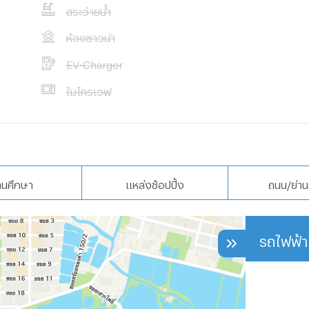
สระว่ายน้ำ
ห้องซาวน่า
EV-Charger
ไมโครเวฟ
านศึกษา
แหล่งช้อปปิ้ง
ถนน/ย่าน
รถไฟฟ้า