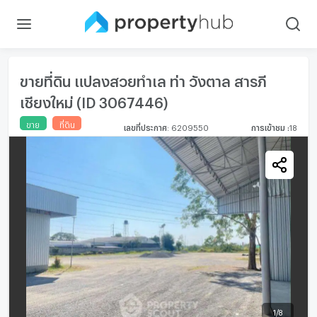
ขายที่ดิน แปลงสวยทำเล ท่า วังตาล สารภี
เชียงใหม่ (ID 3067446)
ขาย
ที่ดิน
เลขที่ประกาศ
:
6209550
การเข้าชม
:
18
1
/
8