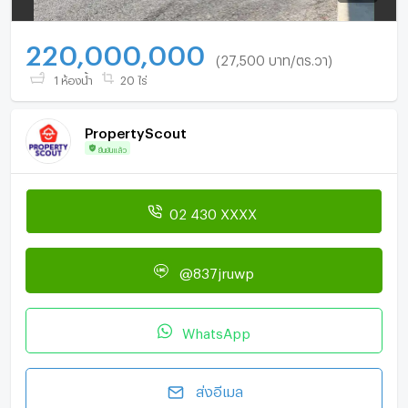
220,000,000
(27,500 บาท/ตร.วา)
1 ห้องน้ำ
20 ไร่
PropertyScout
ยืนยันแล้ว
02 430 XXXX
@837jruwp
WhatsApp
ส่งอีเมล