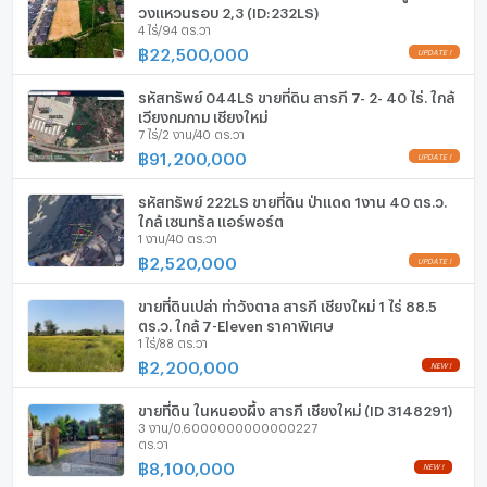
ลิฟท์
วงแหวนรอบ 2,3 (ID:232LS)
4 ไร่/94 ตร.วา
฿
22,500,000
ที่จอดรถ
ที่จอดรถจักรยานยนต์
รหัสทรัพย์ 044LS ขายที่ดิน สารภี 7- 2- 40 ไร่. ใกล้
เวียงกุมกาม เชียงใหม่
7 ไร่/2 งาน/40 ตร.วา
มีอินเตอร์เน็ตไร้สาย (Wi-Fi) ในห้องพัก
฿
91,200,000
กล้องวงจรปิด (CCTV)
รหัสทรัพย์ 222LS ขายที่ดิน ป่าแดด 1งาน 40 ตร.ว.
สระว่ายน้ำ
ใกล้ เซนทรัล แอร์พอร์ต
1 งาน/40 ตร.วา
฿
2,520,000
โรงยิม / ฟิตเนส
ห้องซาวน่า
ขายที่ดินเปล่า ท่าวังตาล สารภี เชียงใหม่ 1 ไร่ 88.5
ตร.ว. ใกล้ 7-Eleven ราคาพิเศษ
1 ไร่/88 ตร.วา
ห้องสตรีม
฿
2,200,000
EV-Charger
ขายที่ดิน ในหนองผึ้ง สารภี เชียงใหม่ (ID 3148291)
3 งาน/0.6000000000000227
เครื่องซักผ้า
ตร.วา
฿
8,100,000
ไมโครเวฟ