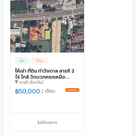
เช่า
ที่ดิน
ให้เช่า ที่ดิน ท่าวังตาล สารภี 2
ไร่ ใกล้ วัดบวกครกเหนือ
สารภี เชียงใหม่
(ID:257LR)
฿
50,000
/ เดือน
ไม่มีโครงการ