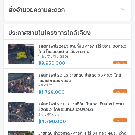
ให้กับคุณในราคาสุดคุ้ม - โดยที่ไม่มีค่าใช้จ่ายใดๆ
ราคา
220,000,000
สิ่งอำนวยความสะดวก
(27,500 บาท/ตร.วา)
เฟอร์นิเจอร์
จำนวนห้องน้ำ
1 ห้องน้ำ
ประกาศขายในโครงการใกล้เคียง
โทรศัพท์บ้าน
ขนาดที่ดิน
20 ไร่
เครื่องปรับอากาศ
รหัสทรัพย์224LS ขายที่ดิน สารภี 1ไร่ 3งาน 96ตร.ว.
กว้าง (เมตร)
- เมตร
ใกล้ โกลบอลเฮ้าส์ เวียงกุมกาม
--- PropertyScout ---
เครื่องทำน้ำร้อน/น้ำอุ่น
1 ไร่/3 งาน/96 ตร.วา
ลึก (เมตร)
- เมตร
฿
9,950,000
ประตูห้องระบบ digital lock
รหัสทรัพย์ 221LS ขายที่ดิน ป่าแดด 96 ตร.ว. ใกล้
อ่างอาบน้ำ
เซนทรัล แอร์พอร์ต
96 ตร.วา
TV
฿
1,728,000
เตาปรุงอาหาร
รหัสทรัพย์ 227LS ขายที่ดิน ป่าแดด เชียงใหม่ 2งาน
52ตร.ว. ใกล้ เซนทรัลแอร์พอร์ต
2 งาน/51 ตร.วา
ตู้เย็น
฿
4,790,000
เครื่องดูดควัน
ขายที่ดิน ท่าวังตาล - สารภี 4 ไร่ 94 ตรว. อยู่ระหว่าง