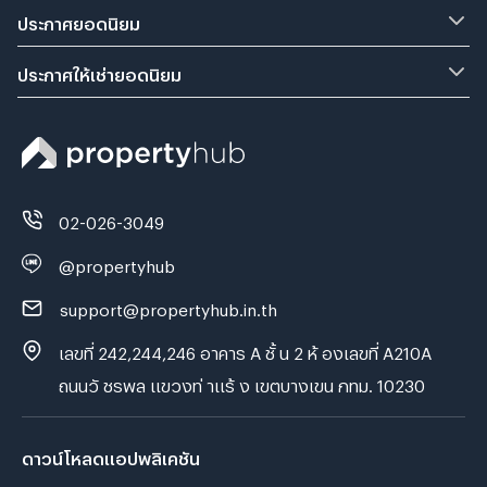
ประกาศยอดนิยม
ประกาศให้เช่ายอดนิยม
02-026-3049
@propertyhub
support@propertyhub.in.th
เลขที่ 242,244,246 อาคาร A ชั้ น 2 ห้ องเลขที่ A210A
ถนนวั ชรพล แขวงท่ าแร้ ง เขตบางเขน กทม. 10230
ดาวน์โหลดแอปพลิเคชัน