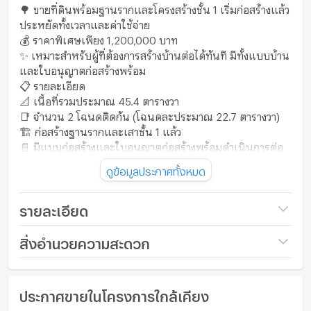
🌳 ขายที่ดินพร้อมฐานรากและโครงสร้างชั้น 1 เริ่มก่อสร้างแล้ว
ประหยัดทั้งเวลาและค่าใช้จ่าย
💰 ราคาพิเศษเพียง 1,200,000 บาท
✨ เหมาะสำหรับผู้ที่ต้องการสร้างบ้านต่อได้ทันที มีทั้งแบบบ้าน
และใบอนุญาตก่อสร้างพร้อม
📋 รายละเอียด
📐 เนื้อที่รวมประมาณ 45.4 ตารางวา
📑 จำนวน 2 โฉนดติดกัน (โฉนดละประมาณ 22.7 ตารางวา)
🏗️ ก่อสร้างฐานรากและเสาชั้น 1 แล้ว
📄 มีแบบก่อสร้างและใบอนุญาตก่อสร้างพร้อมดำเนินการต่อ
💰 ราคาประเมินประมาณ 1,800,000 บาท (ประมาณ 40,000
ดูข้อมูลประกาศทั้งหมด
บาท/ตร.ว.)
🔥 ขายเพียง 1,200,000 บาท
📍 สถานที่ใกล้เคียง
รายละเอียด
🛒 5 นาที ถึง ตลาดแม่เหียะ
🛍️ 8 นาที ถึง บิ๊กซี แม่เหียะ
ราคา
โทรสอบถาม
สิ่งอำนวยความสะดวก
🛒 10 นาที ถึง แม็คโคร หางดง
ขนาดที่ดิน
45 ตร.ว.
🏫 12 นาที ถึง โรงเรียนนานาชาติลานนา
เฟอร์นิเจอร์
🛍️ 15 นาที ถึง เซ็นทรัล เชียงใหม่ แอร์พอร์ต
กว้าง (เมตร)
- เมตร
ประกาศขายในโครงการใกล้เคียง
โทรศัพท์บ้าน
✈️ 18 นาที ถึง ท่าอากาศยานนานาชาติเชียงใหม่