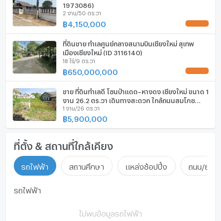
1973086)
2 งาน/50 ตร.วา
฿
4,150,000
UPDATE !
ที่ดินขาย ทำเลศูนย์กลางสนามบินเชียงใหม่ สุเทพ
เมืองเชียงใหม่ (ID 3116140)
18 ไร่/9 ตร.วา
฿
650,000,000
UPDATE !
ขาย ที่ดินทำเลดี โซนป่าแดด–หางดง เชียงใหม่ ขนาด 1
งาน 26.2 ตร.วา เดินทางสะดวก ใกล้ถนนสมโภช
1 งาน/26 ตร.วา
เชียงใหม่ 700 ปี เหมาะสำหรับปลูกบ้านพักอาศัย |
93306
฿
5,900,000
ที่ตั้ง & สถานที่ใกล้เคียง
รถไฟฟ้า
สถานศึกษา
แหล่งช้อปปิ้ง
ถนน/ย่านธ
รถไฟฟ้า
ไม่พบข้อมูลรถไฟฟ้า