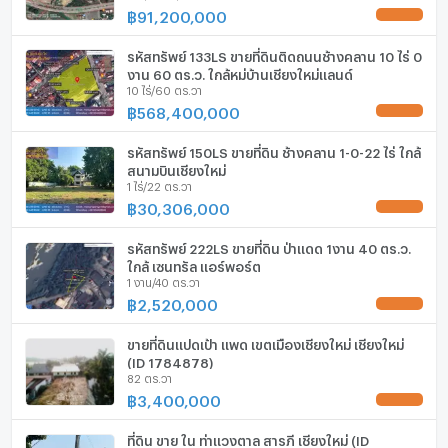
฿
91,200,000
UPDATE !
กล้องวงจรปิด (CCTV)
รหัสทรัพย์ 133LS ขายที่ดินติดถนนช้างคลาน 10 ไร่ 0
สระว่ายน้ำ
งาน 60 ตร.ว. ใกล้หมู่บ้านเชียงใหม่แลนด์
10 ไร่/60 ตร.วา
฿
568,400,000
โรงยิม / ฟิตเนส
UPDATE !
ห้องซาวน่า
รหัสทรัพย์ 150LS ขายที่ดิน ช้างคลาน 1-0-22 ไร่ ใกล้
สนามบินเชียงใหม่
1 ไร่/22 ตร.วา
ห้องสตรีม
฿
30,306,000
UPDATE !
EV-Charger
รหัสทรัพย์ 222LS ขายที่ดิน ป่าแดด 1งาน 40 ตร.ว.
ใกล้ เซนทรัล แอร์พอร์ต
เครื่องซักผ้า
1 งาน/40 ตร.วา
฿
2,520,000
ไมโครเวฟ
UPDATE !
ขายที่ดินแปดเป้า แพด เขตเมืองเชียงใหม่ เชียงใหม่
(ID 1784878)
82 ตร.วา
฿
3,400,000
UPDATE !
ที่ดิน ขาย ใน ท่าแวงตาล สารภี เชียงใหม่ (ID