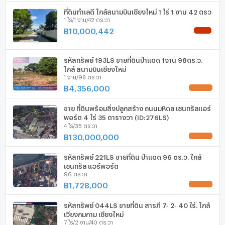
📍 พิกัด
ลึก (เมตร)
- เมตร
เครื่องปรับอากาศ
ที่ดินทำเลดี ใกล้สนามบินเชียงใหม่ 1 ไร่ 1 งาน 42 ตรว
https://maps.app.goo.gl/sMX4j1QxmafbZgT2A
1 ไร่/1 งาน/42 ตร.วา
📞 สนใจสอบถามหรือนัดชมที่ดิน
เครื่องทำน้ำร้อน/น้ำอุ่น
฿
10,000,442
NEW !
☎️ 095-949-2469
☎️ 096-782-5324 (คุณยิ้ม)
ประตูห้องระบบ digital lock
รหัสทรัพย์ 193LS ขายที่ดินป่าแดด 1งาน 98ตร.ว.
อ่างอาบน้ำ
ใกล้ สนามบินเชียงใหม่
1 งาน/98 ตร.วา
TV
฿
4,356,000
UPDATE !
เตาปรุงอาหาร
ขาย ที่ดินพร้อมสิ่งปลูกสร้าง ถนนมหิดล เซนทรัลแอร์
พอร์ต 4 ไร่ 35 ตารางวา (ID:276LS)
4 ไร่/35 ตร.วา
ตู้เย็น
฿
130,000,000
UPDATE !
เครื่องดูดควัน
รหัสทรัพย์ 221LS ขายที่ดิน ป่าแดด 96 ตร.ว. ใกล้
ลิฟท์
เซนทรัล แอร์พอร์ต
96 ตร.วา
฿
1,728,000
ที่จอดรถ
UPDATE !
ที่จอดรถจักรยานยนต์
รหัสทรัพย์ 044LS ขายที่ดิน สารภี 7- 2- 40 ไร่. ใกล้
เวียงกุมกาม เชียงใหม่
7 ไร่/2 งาน/40 ตร.วา
มีอินเตอร์เน็ตไร้สาย (Wi-Fi) ในห้องพัก