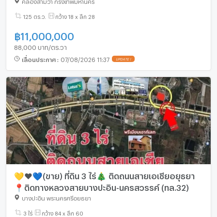
คลองสามวา กรุงเทพมหานคร
125 ตร.ว.
กว้าง 18 x ลึก 28
฿
11,000,000
88,000 บาท/ตร.วา
เลื่อนประกาศ
:
07/08/2026 11:37
UPDATE !
💛❤️💙(ขาย) ที่ดิน 3 ไร่🎄 ติดถนนสายเอเชียอยุธยา
📍ติดทางหลวงสายบางปะอิน-นครสวรรค์ (ทล.32)
บางปะอิน พระนครศรีอยุธยา
3 ไร่
กว้าง 84 x ลึก 60