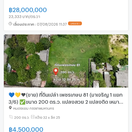
฿
28,000,000
23,333 บาท/ตร.วา
เลื่อนประกาศ
:
07/08/2026 11:37
UPDATE !
💙💛❤️(ขาย) ที่ดินเปล่า เพชรเกษม 81 (มาเจริญ 1 แยก
3/6) ✅ขนาด 200 ตร.ว. แปลงสวย 2 แปลงติด เหมาะ
ปลูกบ้าน
หนองแขม กรุงเทพมหานคร
200 ตร.ว.
กว้าง 32 x ลึก 25
฿
4,500,000