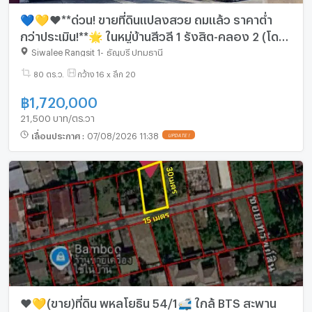
💙💛❤️**ด่วน! ขายที่ดินแปลงสวย ถมแล้ว ราคาต่ำ
กว่าประเมิน!**🌟 ในหมู่บ้านสีวลี 1 รังสิต-คลอง 2 (โดย
Land & Houses)
Siwalee Rangsit 1
-
ธัญบุรี ปทุมธานี
80 ตร.ว.
กว้าง 16 x ลึก 20
฿
1,720,000
21,500 บาท/ตร.วา
เลื่อนประกาศ
:
07/08/2026 11:38
UPDATE !
❤️💛(ขาย)ที่ดิน พหลโยธิน 54/1🚅 ใกล้ BTS สะพาน