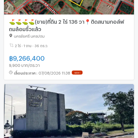
⛳⛳⛳⛳(ขาย)ที่ดิน 2 ไร่ 136 วา📍ติดสนามกอล์ฟ
ถมล้อมรั้วแล้ว
นครชัยศรี นครปฐม
2 ไร่ - 1 งาน - 36 ตร.ว.
฿
9,266,400
9,900 บาท/ตร.วา
เลื่อนประกาศ
:
07/08/2026 11:38
NEW !