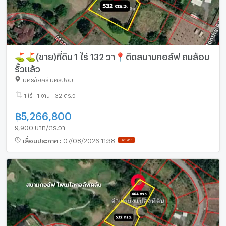
⛳⛳(ขาย)ที่ดิน 1 ไร่ 132 วา📍ติดสนามกอล์ฟ ถมล้อม
รั้วแล้ว
นครชัยศรี นครปฐม
1 ไร่ - 1 งาน - 32 ตร.ว.
฿
5,266,800
9,900 บาท/ตร.วา
เลื่อนประกาศ
:
07/08/2026 11:38
NEW !