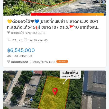
💛ต่อรองได้❤️💙(ขาย)ที่ดินเปล่า ซ.ลาดกระบัง 30/1
ทะลุซ.กิ่งแก้ว45📢 ขนาด 187 ตร.ว.🚩10 นาทถึงสนาม
บินสุวรรณภูมิ ​🎄เพียง วาละ 35,000 บ.
ลาดกระบัง กรุงเทพมหานคร
187 ตร.ว.
กว้าง 19 x ลึก 40
฿
6,545,000
35,000 บาท/ตร.วา
เลื่อนประกาศ
:
07/08/2026 11:35
UPDATE !