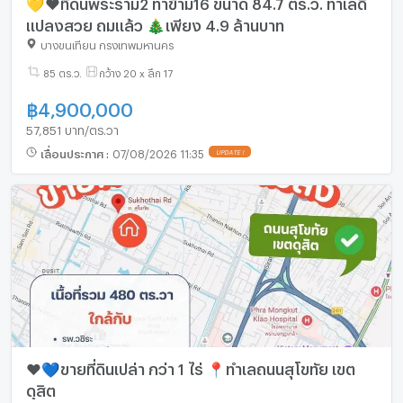
💛❤️ที่ดินพระราม2 ท่าข้าม16 ขนาด 84.7 ตร.ว. ทำเลดี
แปลงสวย ถมแล้ว ​🎄เพียง 4.9 ล้านบาท
บางขุนเทียน กรุงเทพมหานคร
85 ตร.ว.
กว้าง 20 x ลึก 17
฿
4,900,000
57,851 บาท/ตร.วา
เลื่อนประกาศ
:
07/08/2026 11:35
UPDATE !
❤️💙ขายที่ดินเปล่า กว่า 1 ไร่ 📍ทำเลถนนสุโขทัย เขต
ดุสิต