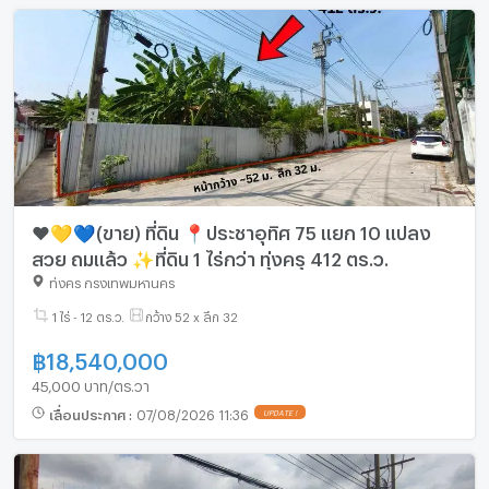
❤️💛💙(ขาย) ที่ดิน 📍ประชาอุทิศ 75 แยก 10 แปลง
สวย ถมแล้ว ✨ที่ดิน 1 ไร่กว่า ทุ่งครุ 412 ตร.ว.
ทุ่งครุ กรุงเทพมหานคร
1 ไร่ - 12 ตร.ว.
กว้าง 52 x ลึก 32
฿
18,540,000
45,000 บาท/ตร.วา
เลื่อนประกาศ
:
07/08/2026 11:36
UPDATE !