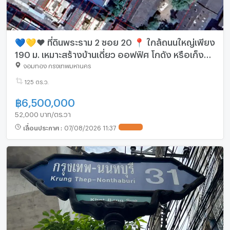
💙💛❤️ ที่ดินพระราม 2 ซอย 20 📍 ใกล้ถนนใหญ่เพียง
190 ม. เหมาะสร้างบ้านเดี่ยว ออฟฟิศ โกดัง หรือเก็ง
กำไรในอนาคต 🚀
จอมทอง กรุงเทพมหานคร
125 ตร.ว.
฿
6,500,000
52,000 บาท/ตร.วา
เลื่อนประกาศ
:
07/08/2026 11:37
UPDATE !