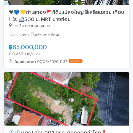
❤️💙💛ทำเลทอง🚩ที่ดินแปลงใหญ่ สี่เหลี่ยมสวย เกือบ
1 ไร่ 🚅500 ม. MRT บางซ่อน
บางซื่อ กรุงเทพมหานคร
326 ตร.ว.
กว้าง 35 x ลึก 40
฿
65,000,000
199,387 บาท/ตร.วา
เลื่อนประกาศ
:
07/08/2026 11:37
UPDATE !
🌊🌊(ขาย) ที่ดิน 202 ตรว. ติดคลองสำโรง📍