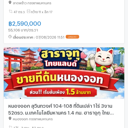
เพียง 3 กม. ห่างรถไฟฟ้าเพียง 10 นาที
ลาดพร้าว กรุงเทพมหานคร
47 ตร.ว.
กว้าง 11 x ลึก 17
฿
2,590,000
55,106 บาท/ตร.วา
เลื่อนประกาศ
:
07/08/2026 11:51
UPDATE !
หนองจอก สุวินทวงศ์ 104-108 ที่ดินเปล่า 1ไร่ 3งาน
52ตรว. ม.เทคโนโลยีมหานคร 1.4 กม. ฮาราจูกุ ไทย
แลนด์ 1.35 กม. ขายด่วน 1.5ล้าน มี 20 แปลง
หนองจอก กรุงเทพมหานคร
1 ไร่ - 3 งาน - 52 ตร.ว.