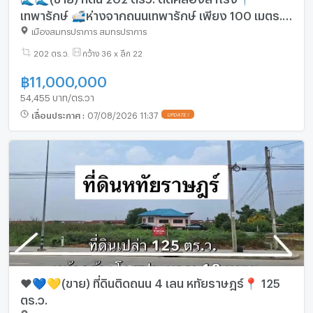
เทพารักษ์ 🚅ห่างจากถนนเทพารักษ์ เพียง 100 เมตร.
🔥เพียง 11 ลบ.🔥
เมืองสมุทรปราการ สมุทรปราการ
202 ตร.ว.
กว้าง 36 x ลึก 22
฿
11,000,000
54,455 บาท/ตร.วา
เลื่อนประกาศ
:
07/08/2026 11:37
UPDATE !
❤️💙💛(ขาย) ที่ดินติดถนน 4 เลน หทัยราษฎร์📍 125
ตร.ว.