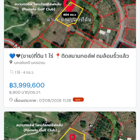
💙❤️(ขาย)ที่ดิน 1 ไร่ 📍ติดสนามกอล์ฟ ถมล้อมรั้วแล้ว
นครชัยศรี นครปฐม
1 ไร่ - 4 ตร.ว.
฿
3,999,600
9,900 บาท/ตร.วา
เลื่อนประกาศ
:
07/08/2026 11:38
NEW !