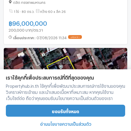
ดุสิต กรุงเทพมหานคร
1 ไร่ - 80 ตร.ว.
กว้าง 60 x ลึก 26
฿
96,000,000
200,000 บาท/ตร.วา
เลื่อนประกาศ
:
07/08/2026 11:34
UPDATE !
เราใช้คุกกี้เพื่อประสบการณ์ที่ดีที่สุดของคุณ
Propertyhub.in.th ใช้คุกกี้เพื่อพัฒนาประสบการณ์การใช้งานของคุณ
วิเคราะห์การเข้าชม และนำเสนอเนื้อหาที่เหมาะสม หากคุณใช้งาน
เว็บไซต์ต่อ ถือว่าคุณยอมรับนโยบายความเป็นส่วนตัวของเรา
❤️💙(ขาย) ที่ดิน 133 ตร.ว. พร้อม🏚️สิ่งปลูกสร้าง 📍
ยอมรับทั้งหมด
ใน หมู่บ้านธารารมณ์ รามคำแหง 150 🔥เพียง 8.70 ลบ.
🔥
สะพานสูง กรุงเทพมหานคร
อ่านนโยบายความเป็นส่วนตัว
133 ตร.ว.
กว้าง 25.2 x ลึก 21