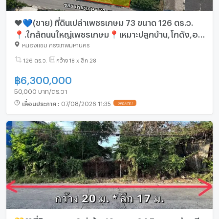
❤️💙(ขาย) ที่ดินเปล่าเพชรเกษม 73 ขนาด 126 ตร.ว.
📍.ใกล้ถนนใหญ่เพชรเกษม📍เหมาะปลูกบ้าน,โกดัง,อ
พาร์ทเม้นต์
หนองแขม กรุงเทพมหานคร
126 ตร.ว.
กว้าง 18 x ลึก 28
฿
6,300,000
50,000 บาท/ตร.วา
เลื่อนประกาศ
:
07/08/2026 11:35
UPDATE !