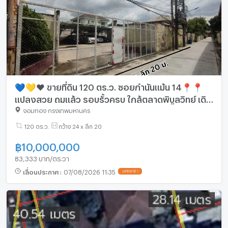
💙💛❤️ ขายที่ดิน 120 ตร.ว. ซอยกำนันแม้น 14📍📍
แปลงสวย ถมแล้ว รอบรั้วครบ ใกล้ตลาดพิบูลวิทย์ เดิน
ทางสะดวก ใกล้ เอกชัย 36 – กัลปพฤกษ์ – เอกชัย
จอมทอง กรุงเทพมหานคร
120 ตร.ว.
กว้าง 24 x ลึก 20
฿
10,000,000
83,333 บาท/ตร.วา
เลื่อนประกาศ
:
07/08/2026 11:35
UPDATE !