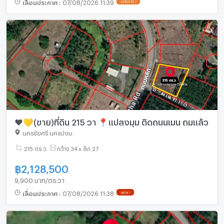
เลื่อนประกาศ
:
07/08/2026 11:39
UPDATE !
❤️💛(ขาย)ที่ดิน 215 วา 📍แปลงมุม ติดถนนเมน ถมแล้ว
นครชัยศรี นครปฐม
215 ตร.ว.
กว้าง 34 x ลึก 27
฿
2,128,500
9,900 บาท/ตร.วา
เลื่อนประกาศ
:
07/08/2026 11:38
NEW !