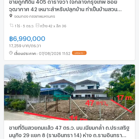
ขายถูกที่ดิน 405 ตารางวา ใจกลางกรุงเทพ ซอย
วุฒากาศ 42 เหมาะสำหรับปลูกบ้าน ทำเป็นบ้านสวน
รถยนต์เข้าถึง ใกล้ BTS วุฒากาศ
จอมทอง กรุงเทพมหานคร
1 ไร่ - 5 ตร.ว.
กว้าง 42 x ลึก 36
฿
6,990,000
17,259 บาท/ตร.วา
เลื่อนประกาศ
:
07/08/2026 11:52
UPDATE !
ขายที่ดินสวยถมแล้ว 47 ตร.ว. มบ.เนียมกล่ำ ถ.ประเสริฐ
มนูกิจ 29 แยก 8 (รามอินทรา 14) ห่าง ถ.รามอินทรา