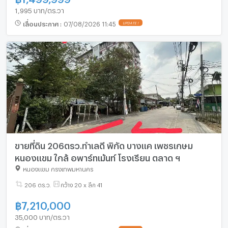
1,995 บาท/ตร.วา
เลื่อนประกาศ
:
07/08/2026 11:45
UPDATE !
ขายที่ดิน 206ตรว.ทำเลดี พิกัด บางแค เพชรเกษม
หนองแขม ใกล้ อพาร์ทเม้นท์ โรงเรียน ตลาด ฯ
หนองแขม กรุงเทพมหานคร
206 ตร.ว.
กว้าง 20 x ลึก 41
฿
7,210,000
35,000 บาท/ตร.วา