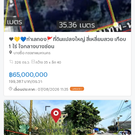
❤️💛💙ทำเลทอง🚩ที่ดินแปลงใหญ่ สี่เหลี่ยมสวย เกือบ
1 ไร่ ใจกลางบางซ่อน
บางซื่อ กรุงเทพมหานคร
326 ตร.ว.
กว้าง 35 x ลึก 40
฿
65,000,000
199,387 บาท/ตร.วา
เลื่อนประกาศ
:
07/08/2026 11:35
UPDATE !