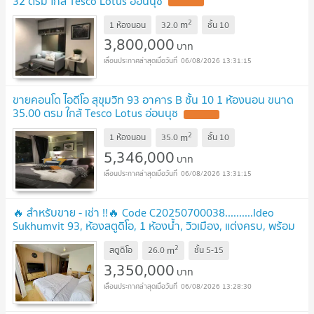
32 ตรม ใกล้ Tesco Lotus อ่อนนุช
2
m
1 ห้องนอน
32.0
ชั้น
10
3,800,000
บาท
06/08/2026 13:31:15
ขายคอนโด ไอดีโอ สุขุมวิท 93 อาคาร B ชั้น 10 1 ห้องนอน ขนาด
35.00 ตรม ใกล้ Tesco Lotus อ่อนนุช
2
m
1 ห้องนอน
35.0
ชั้น
10
5,346,000
บาท
06/08/2026 13:31:15
🔥 สำหรับขาย - เช่า !!🔥 Code C20250700038..........Ideo
Sukhumvit 93, ห้องสตูดิโอ, 1 ห้องน้ำ, วิวเมือง, แต่งครบ, พร้อม
เข้าอยู่, ราคาพิเศษ!!📣📣
2
m
สตูดิโอ
26.0
ชั้น
5-15
3,350,000
บาท
06/08/2026 13:28:30