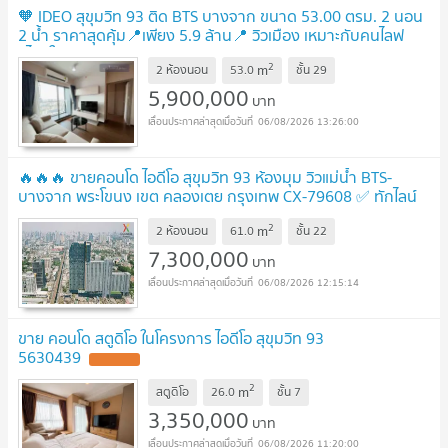
🧡 IDEO สุขุมวิท 93 ติด BTS บางจาก ขนาด 53.00 ตรม. 2 นอน
2 น้ำ ราคาสุดคุ้ม📍เพียง 5.9 ล้าน📍 วิวเมือง เหมาะกับคนไลฟ
สไตล์ในเมือง🧡0659174222🧡
2
m
2 ห้องนอน
53.0
ชั้น
29
5,900,000
บาท
06/08/2026 13:26:00
🔥🔥🔥 ขายคอนโด ไอดีโอ สุขุมวิท 93 ห้องมุม วิวแม่น้ำ BTS-
บางจาก พระโขนง เขต คลองเตย กรุงเทพ CX-79608 ✅ ทักไลน์
@connexproperty ตอบทันที ทีมงานมืออาชีพ ✅ 🔥🔥🔥
2
m
2 ห้องนอน
61.0
ชั้น
22
7,300,000
บาท
06/08/2026 12:15:14
ขาย คอนโด สตูดิโอ ในโครงการ ไอดีโอ สุขุมวิท 93
5630439
2
m
สตูดิโอ
26.0
ชั้น
7
3,350,000
บาท
06/08/2026 11:20:00