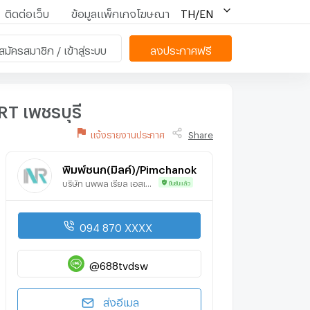
ติดต่อเว็บ
ข้อมูลแพ็กเกจโฆษณา
TH/EN
สมัครสมาชิก / เข้าสู่ระบบ
ลงประกาศฟรี
RT เพชรบุรี
แจ้งรายงานประกาศ
Share
พิมพ์ชนก(มิลค์)/Pimchanok
บริษัท นพพล เรียล เอสเตท จำกัด
ยืนยันแล้ว
094 870 XXXX
@688tvdsw
ส่งอีเมล