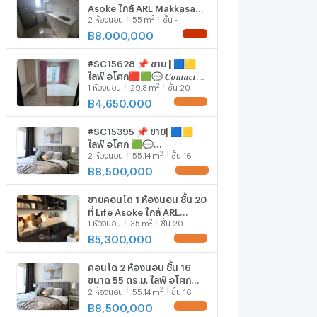
Asoke ใกล้ ARL Makkasan
2
2
ห้องนอน
55
m
ชั้น -
ขนาด 55 ตร.ม. (ID
3163077)
฿
8,000,000
NEW !
#SC15628 📌 ขาย | 🟦🟨
ไลฟ์ อโศก🟥🟩💬 𝑪𝒐𝒏𝒕𝒂𝒄𝒕
2
1
ห้องนอน
29.8
m
ชั้น 20
𝑳𝑰𝑵𝑬: @𝒔𝒆𝒄𝒓𝒆𝒕𝒑𝒓𝒐𝒑𝒆𝒓𝒕𝒚 🔥✨
฿
4,650,000
UPDATE !
#SC15395 📌 ขาย| 🟦🟨
ไลฟ์ อโศก 🟩💬
2
2
ห้องนอน
55.14
m
ชั้น 16
𝑪𝒐𝒏𝒕𝒂𝒄𝒕𝑳𝑰𝑵𝑬:@𝒔𝒆𝒄𝒓𝒆𝒕𝒑𝒓𝒐𝒑𝒆𝒓𝒕𝒚
🔥✨
฿
8,500,000
UPDATE !
ขายคอนโด 1 ห้องนอน ชั้น 20
ที่ Life Asoke ใกล้ ARL
2
1
ห้องนอน
35
m
ชั้น 20
มักกะสัน (ID 2737381)
฿
5,300,000
UPDATE !
คอนโด 2 ห้องนอน ชั้น 16
ขนาด 55 ตร.ม. ไลฟ์ อโศก
2
2
ห้องนอน
55.14
m
ชั้น 16
ใกล้ ARL มักกะสัน 300 ม. (ID
3075976)
฿
8,500,000
UPDATE !