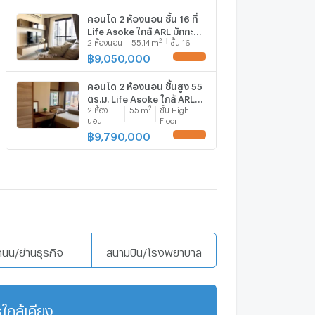
คอนโด 2 ห้องนอน ชั้น 16 ที่
Life Asoke ใกล้ ARL มักกะสัน
2
2
ห้องนอน
55.14
m
ชั้น 16
300 ม. (ID 675344)
฿
9,050,000
UPDATE !
คอนโด 2 ห้องนอน ชั้นสูง 55
ตร.ม. Life Asoke ใกล้ ARL
2
2
ห้อง
55
m
ชั้น High
มักกะสัน 300 ม. (ID
นอน
Floor
2439564)
฿
9,790,000
UPDATE !
ถนน/ย่านธุรกิจ
สนามบิน/โรงพยาบาล
ใกล้เคียง
แสดงเพิ่มเติม