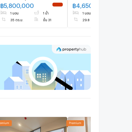
เพชรบุรี
฿
5,800,000
฿
4,650,000
NEW !
UPDATE 
1 นอน
1 น้ำ
1 นอน
1 น้ำ
35 ตร.ม.
ชั้น 31
29.8 ตร.ม.
ชั้น 20