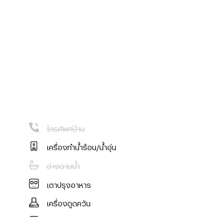
โทรศัพท์บ้าน
เครื่องทำน้ำร้อน/น้ำอุ่น
อ่างอาบน้ำ
เตาปรุงอาหาร
เครื่องดูดควัน