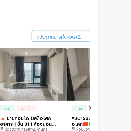
.C. Green
1.7 กม.
ดินประมาณ 21 นาที
Belle Grand Rama 9 (Belle Avenue)
1.3 กม.
ดินประมาณ 15 นาที
ดูประกาศขายทั้งหมด (220)
ขาย
คอนโด
ขาย
คอนโด
🔺 ขายคอนโด ไลฟ์ อโศก
#SC15628 📌 ขาย | 🟦🟨ไลฟ
อาคาร 1 ชั้น 31 1 ห้องนอน
อโศก🟥🟩💬 𝑪𝒐𝒏𝒕𝒂𝒄𝒕 𝑳𝑰𝑵𝑬:
ห้วยขวาง กรุงเทพมหานคร
ห้วยขวาง กรุงเทพมหานคร
ขนาด 35 ตรม ใกล้ MRT
@𝒔𝒆𝒄𝒓𝒆𝒕𝒑𝒓𝒐𝒑𝒆𝒓𝒕𝒚 🔥✨