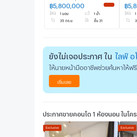
เพชรบุรี
เพชรบุ
฿
5,800,000
฿
5,
NEW !
1 นอน
1 น้ำ
1
35 ตร.ม.
ชั้น 31
3
ยังไม่เจอประกาศ ใน
ไลฟ์ อ
ให้นายหน้ามืออาชีพช่วยค้นหาให้ฟรี
เริ่มเลย
ประกาศขายคอนโด 1 ห้องนอน ในโครง