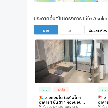
- คริสตจักรวัฒนา : 1.2 km.
ประกาศอื่นๆในโครงการ Life Asoke
- ร.พ.บำรุงราษฎร์ : 1.7 km.
ประเภทห้อง
ขาย
เช่า
- สวนสาธารณะเบญจสิริ : 2.7 km.
- สวนสาธารณะเบญจกิตติ : 3 km.
ขาย
คอนโด
ขาย
🎉 ขายคอนโด ไลฟ์ อโศก
🚩 ขา
อาคาร 1 ชั้น 31 1 ห้องนอน
อาคาร
ห้วยขวาง กรุงเทพมหานคร
ห้ว
ขนาด 35 ตรม ใกล้ MRT
ขนาด 