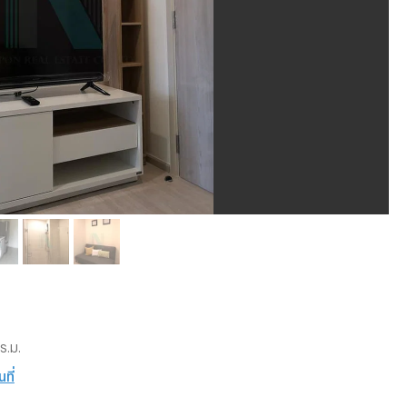
ร.ม.
ที่