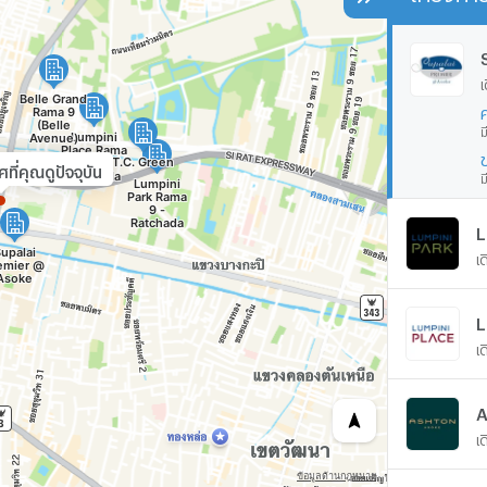
เ
ม
ี่คุณดูปัจจุบัน
ม
เ
เ
A
เ