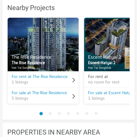
Nearby Projects
The Rise Residence
Escent Hatyai 2
The Rise Residence
Escent Hatyai 2
Hat Yai Songkhla
Hat Yai Songkhla
For rent at The Rise Residence
For rent at
1 listings
no room for rent
For sale at The Rise Residence
For sale at Escent Hatyai 
5 listings
1 listings
PROPERTIES IN NEARBY AREA