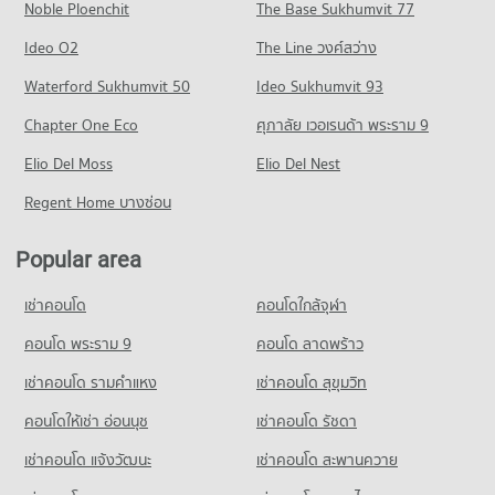
Noble Ploenchit
The Base Sukhumvit 77
Condo for Rent near Traditional Thai Medicine Hospital
Condo for Sale near Poonnakan Road Songkhla
64 properties for rent
3 properties for sale
Ideo O2
The Line วงศ์สว่าง
Condo for Sale near Traditional Thai Medicine Hospital
Condo Karnjanavanit Road Hat Yai
Waterford Sukhumvit 50
Ideo Sukhumvit 93
87 properties for sale
PROJECT_COUNT
Chapter One Eco
ศุภาลัย เวอเรนด้า พระราม 9
Condo Bangkok Hospital Hat Yai
Condo for Rent near Karnjanavanit Road Hat Yai
PROJECT_COUNT
Elio Del Moss
46 properties for rent
Elio Del Nest
Condo for Rent near Bangkok Hospital Hat Yai
Condo for Sale near Karnjanavanit Road Hat Yai
Regent Home บางซ่อน
64 properties for rent
59 properties for sale
Condo for Sale near Bangkok Hospital Hat Yai
Popular area
Condo Diana Plaza Hat Yai
87 properties for sale
PROJECT_COUNT
เช่าคอนโด
คอนโดใกล้จุฬา
Condo for Rent near Diana Plaza Hat Yai
64 properties for rent
คอนโด พระราม 9
คอนโด ลาดพร้าว
Condo for Sale near Diana Plaza Hat Yai
เช่าคอนโด รามคําแหง
เช่าคอนโด สุขุมวิท
93 properties for sale
คอนโดให้เช่า อ่อนนุช
เช่าคอนโด รัชดา
Condo Hat Yai Bus Terminal
เช่าคอนโด แจ้งวัฒนะ
เช่าคอนโด สะพานควาย
PROJECT_COUNT