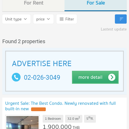
For Rent
For Sale
Unit type
price
Filter
Lastest update
Found 2 properties
Urgent Sale: The Best Condo. Newly renovated with full
built-in new
2
th
m
1 Bedroom
32.0
5
fl.
1,900,000
THB