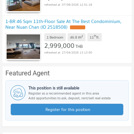
07/08/2026 12:01:18
1-BR 46 Sqm 11th-Floor Sale At The Best Condominium,
Near Nuan Chan (ID 2518508)
2
th
m
1 Bedroom
46.8
11
fl.
2,999,000
THB
27/04/2026 13:13:00
Featured Agent
This position is still available
Register as a recommended agent in this area
Add opportunities to ask, deposit, rent/sell real estate
Register for this position