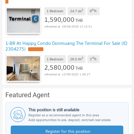
!
2
th
m
1 Bedroom
24.7
8
fl.
1,590,000
THB
29/04/2026 13:15:51
1-BR At Happy Condo Donmuang The Terminal For Sale (ID
2304275)
UPDATE !
2
rd
m
1 Bedroom
28.0
3
fl.
2,580,000
THB
13/09/2025 1:49:27
Featured Agent
This position is still available
Register as a recommended agent in this area
Add opportunities to ask, deposit, rent/sell real estate
Register for this position