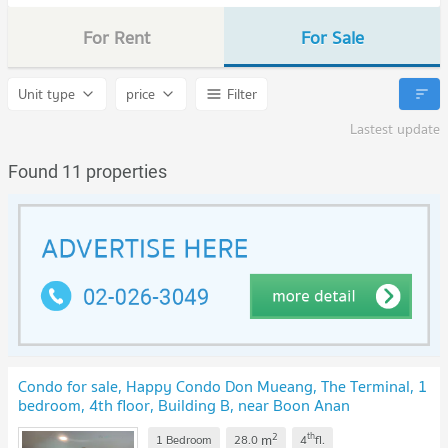
For Rent
For Sale
Unit type
price
Filter
Lastest update
Found 11 properties
Condo for sale, Happy Condo Don Mueang, The Terminal, 1
bedroom, 4th floor, Building B, near Boon Anan
Market.
UPDATE !
2
th
m
1 Bedroom
28.0
4
fl.