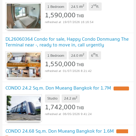
2
nd
m
1 Bedroom
24.5
2
fl.
1,590,000
THB
19/07/2026 16:16:54
DL26060364 Condo for sale, Happy Condo Donmuang The
Terminal near -, ready to move in, call urgently
0653619502 LineID @952jdxxk
UPDATE !
2
th
m
1 Bedroom
24.0
6
fl.
1,550,000
THB
01/07/2026 8:21:42
CONDO 24.2 Sq.m. Don Mueang Bangkok for 1.7M
UPDATE !
2
m
Studio
24.2
1,742,000
THB
06/05/2026 9:41:24
CONDO 24.68 Sq.m. Don Mueang Bangkok for 1.6M
UPDATE