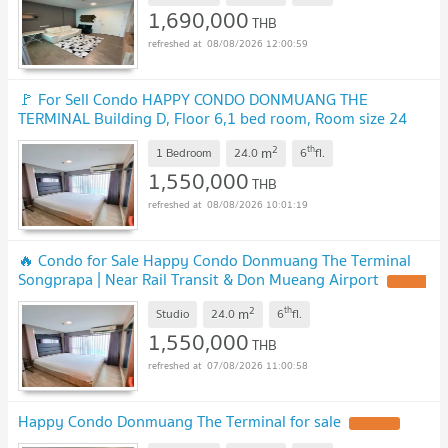
1,690,000
THB
08/08/2026 12:00:59
🚩 For Sell Condo HAPPY CONDO DONMUANG THE
TERMINAL Building D, Floor 6,1 bed room, Room size 24
sqm
UPDATE !
2
th
m
1 Bedroom
24.0
6
fl.
1,550,000
THB
08/08/2026 10:01:19
🔥 Condo for Sale Happy Condo Donmuang The Terminal
Songprapa | Near Rail Transit & Don Mueang Airport
UPDATE
!
2
th
m
Studio
24.0
6
fl.
1,550,000
THB
07/08/2026 11:00:58
Happy Condo Donmuang The Terminal for sale
UPDATE !