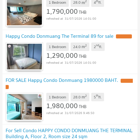
2
th
m
1 Bedroom
28.0
4
fl.
1,790,000
THB
31/07/2026 14:01:00
Happy Condo Donmuang The Terminal 89 for sale
UPDATE !
2
nd
m
1 Bedroom
24.0
2
fl.
1,290,000
THB
31/07/2026 14:01:00
FOR SALE Happy Condo Donmuang 1980000 BAHT.
UPDATE
!
2
th
m
1 Bedroom
28.0
5
fl.
1,980,000
THB
31/07/2026 9:46:50
For Sell Condo HAPPY CONDO DONMUANG THE TERMINAL
Building A, Floor 2, Room size 24 sqm