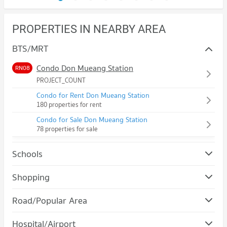
PROPERTIES IN NEARBY AREA
BTS/MRT
Condo Don Mueang Station
RN08
PROJECT_COUNT
Condo for Rent Don Mueang Station
180 properties for rent
Condo for Sale Don Mueang Station
78 properties for sale
Schools
Condo Rangsit University
Shopping
PROJECT_COUNT
Condo Ozone One Market
Road/Popular Area
Condo for Rent Rangsit University
PROJECT_COUNT
730 properties for rent
Condo Don Mueang
Hospital/Airport
Condo for Rent Ozone One Market
Condo for Sale Rangsit University