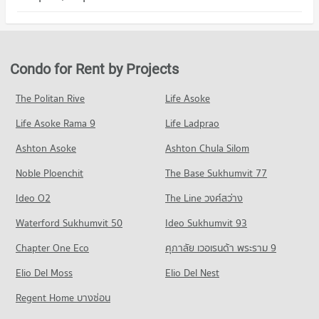
PROJECT_COUNT
113 properties for rent
274 properties for sale
Condo Don Mueang Airport
Condo for Rent in Don Mueang
Condo for Sale Ozone One Market
Condo Donmuang Taharnagardbumrung School
PROJECT_COUNT
288 properties for rent
51 properties for sale
PROJECT_COUNT
Condo for Rent near Don Mueang Airport
Condo for Sale in Don Mueang
Condo for Rent by Projects
Condo Don Mueang New Market
1,736 properties for rent
140 properties for sale
Condo for Rent Donmuang Taharnagardbumrung School
PROJECT_COUNT
2,090 properties for rent
Condo for Sale near Don Mueang Airport
The Politan Rive
Life Asoke
Condo Song Prapha Road
757 properties for sale
Condo for Rent Don Mueang New Market
Condo for Sale Donmuang Taharnagardbumrung School
Life Asoke Rama 9
PROJECT_COUNT
Life Ladprao
552 properties for rent
812 properties for sale
Condo for Rent near Song Prapha Road
Condo for Sale Don Mueang New Market
Ashton Asoke
Ashton Chula Silom
Condo Rittiyawannalai School
180 properties for rent
262 properties for sale
Noble Ploenchit
PROJECT_COUNT
The Base Sukhumvit 77
Condo for Sale near Song Prapha Road
79 properties for sale
Condo for Rent Rittiyawannalai School
Ideo O2
The Line วงศ์สว่าง
1,750 properties for rent
Waterford Sukhumvit 50
Ideo Sukhumvit 93
Condo for Sale Rittiyawannalai School
639 properties for sale
Chapter One Eco
ศุภาลัย เวอเรนด้า พระราม 9
Elio Del Moss
Elio Del Nest
Regent Home บางซ่อน