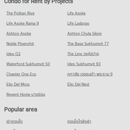
Condo for Rent by Projects
Condo Tesco Lotus Srinakarindra
1,109 properties for rent
1,860 properties for sale
Condo for Rent St. Joseph Bangna
PROJECT_COUNT
2,503 properties for rent
Condo for Sale near Samutprakarn Hospital
The Politan Rive
Life Asoke
Condo Srinagarindra Road
342 properties for sale
Condo for Rent Tesco Lotus Srinakarindra
Condo for Sale St. Joseph Bangna
Life Asoke Rama 9
PROJECT_COUNT
Life Ladprao
315 properties for rent
1,356 properties for sale
Condo Paolo Memorial Samut Prakan Hospital
Condo for Rent near Srinagarindra Road
Condo for Sale Tesco Lotus Srinakarindra
Ashton Asoke
Ashton Chula Silom
PROJECT_COUNT
5,663 properties for rent
200 properties for sale
Noble Ploenchit
The Base Sukhumvit 77
Condo for Rent near Paolo Memorial Samut Prakan Hospital
Condo for Sale near Srinagarindra Road
Condo Big C Extra Srinakarindra
355 properties for rent
2,736 properties for sale
Ideo O2
The Line วงศ์สว่าง
PROJECT_COUNT
Condo for Sale near Paolo Memorial Samut Prakan Hospital
Condo Theparak Road
Waterford Sukhumvit 50
Ideo Sukhumvit 93
197 properties for sale
Condo for Rent Big C Extra Srinakarindra
PROJECT_COUNT
3,423 properties for rent
Chapter One Eco
ศุภาลัย เวอเรนด้า พระราม 9
Condo Samrong Hospital
Condo for Rent near Theparak Road
Condo for Sale Big C Extra Srinakarindra
PROJECT_COUNT
Elio Del Moss
2,115 properties for rent
Elio Del Nest
1,588 properties for sale
Condo for Rent near Samrong Hospital
Condo for Sale near Theparak Road
Regent Home บางซ่อน
Condo Big C Extra Samrong
11,723 properties for rent
912 properties for sale
PROJECT_COUNT
Condo for Sale near Samrong Hospital
Popular area
Condo Bhakasa Industrial
4,018 properties for sale
Condo for Rent Big C Extra Samrong
PROJECT_COUNT
5,789 properties for rent
เช่าคอนโด
คอนโดใกล้จุฬา
Condo for Rent near Bhakasa Industrial
Condo for Sale Big C Extra Samrong