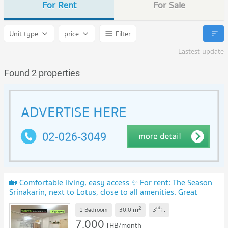
For Rent
For Sale
Unit type
price
Filter
Lastest update
Found 2 properties
🏡 Comfortable living, easy access ✨ For rent: The Season
Srinakarin, next to Lotus, close to all amenities. Great
location Ready to move in
UPDATE !
2
rd
m
1 Bedroom
30.0
3
fl.
7,000
THB/month