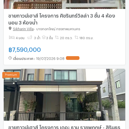
ขายทาวน์เฮาส์ โครงการ ศิขรินทร์วิลล่า 3 ชั้น 4 ห้อง
นอน 3 ห้องน้ำ
Sikharin Villa
-
บางกอกใหญ่ กรุงเทพมหานคร
4 นอน
3 น้ำ
3 ชั้น
20 ตร.ว.
180 ตร.ม.
฿
7,590,000
เลื่อนประกาศ
:
19/07/2026 9:08
ขายทาวน์เฮาส์ โครงการ เดอะ ธาม ราชพฤกษ์ - สิรินธร