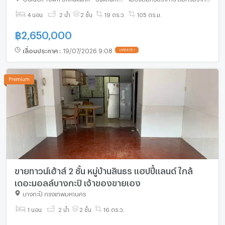
4 นอน
2 น้ำ
2 ชั้น
19 ตร.ว.
105 ตร.ม.
฿
2,650,000
เลื่อนประกาศ
:
19/07/2026 9:08
UPDATE !
ขายทาวน์เฮ้าส์ 2 ชั้น หมู่บ้านสินธร แฮปปี้แลนด์ ใกล้
เดอะมอลล์บางกะปิ เจ้าของขายเอง
บางกะปิ กรุงเทพมหานคร
1 นอน
2 น้ำ
2 ชั้น
16 ตร.ว.