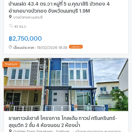
บ้านแฝด 43.4 ตร.วา หมู่ที่ 5 ม.คุณาสิริ บัวทอง 4
อำเภอบางบัวทอง จังหวัดนนทบุรี 1.9M
บางบัวทอง นนทบุรี
43 ตร.ว.
฿
2,750,000
เลื่อนประกาศ
:
19/02/2026 19:39
UPDATE !
ขายทาวน์เฮาส์ โครงการ โกลเด้น ทาวน์ ศรีนครินทร์-
สุขุมวิท 2 ชั้น 4 ห้องนอน 2 ห้องน้ำ
Golden Town Srinakarin - Sukhumvit
-
เมืองสมุทรปราการ สมุทรปราการ