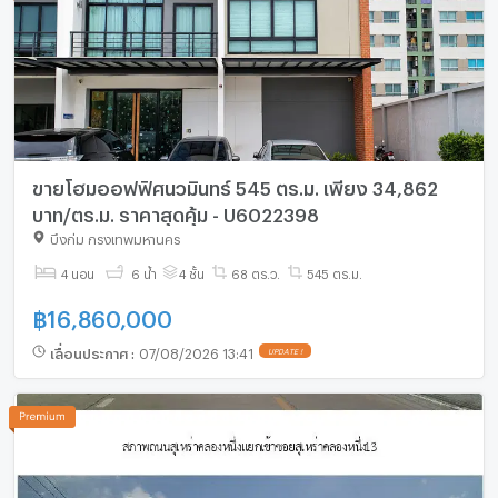
ขายโฮมออฟฟิศนวมินทร์ 545 ตร.ม. เพียง 34,862
บาท/ตร.ม. ราคาสุดคุ้ม - U6022398
บึงกุ่ม กรุงเทพมหานคร
4 นอน
6 น้ำ
4 ชั้น
68 ตร.ว.
545 ตร.ม.
฿
16,860,000
เลื่อนประกาศ
:
07/08/2026 13:41
UPDATE !