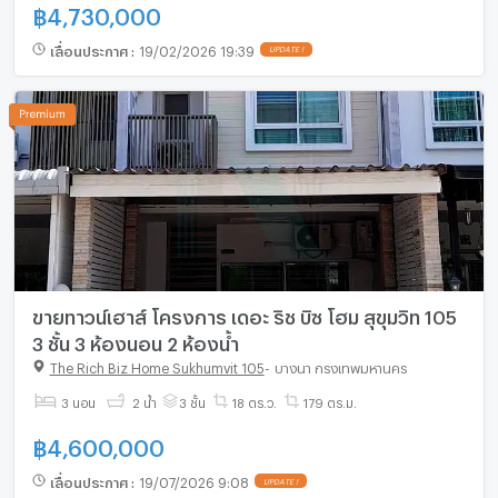
฿
4,730,000
เลื่อนประกาศ
:
19/02/2026 19:39
UPDATE !
ขายทาวน์เฮาส์ โครงการ เดอะ ริช บิซ โฮม สุขุมวิท 105
3 ชั้น 3 ห้องนอน 2 ห้องน้ำ
The Rich Biz Home Sukhumvit 105
-
บางนา กรุงเทพมหานคร
3 นอน
2 น้ำ
3 ชั้น
18 ตร.ว.
179 ตร.ม.
฿
4,600,000
เลื่อนประกาศ
:
19/07/2026 9:08
UPDATE !