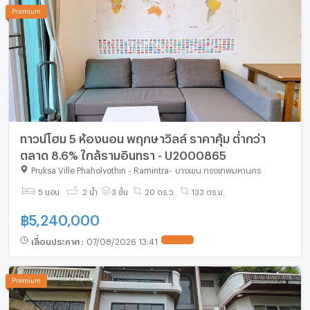
ทาวน์โฮม 5 ห้องนอน พฤกษาวิลล์ ราคาคุ้ม ต่ำกว่า
ตลาด 8.6% ใกล้รามอินทรา - U2000865
Pruksa Ville Phaholyothin - Ramintra
-
บางเขน กรุงเทพมหานคร
5 นอน
2 น้ำ
3 ชั้น
20 ตร.ว.
133 ตร.ม.
฿
5,240,000
เลื่อนประกาศ
:
07/08/2026 13:41