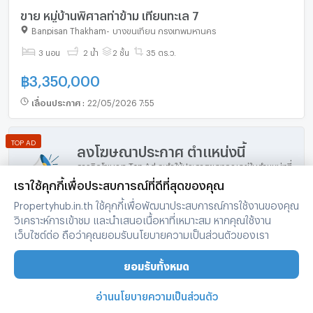
ขาย หมู่บ้านพิศาลท่าข้าม เทียนทะเล 7
Banpisan Thakham
-
บางขุนเทียน กรุงเทพมหานคร
3 นอน
2 น้ำ
2 ชั้น
35 ตร.ว.
฿
3,350,000
เลื่อนประกาศ
:
22/05/2026 7:55
TOP AD
ลงโฆษณาประกาศ ตำแหน่งนี้
การติดโฆษณา Top Ad จะทำให้ประกาศของคุณอยู่ในตำแหน่งที่
โดดเด่น ซึ่งจะมีผู้ค้นหาเห็นประกาศเพิ่มขึ้น และมีโอกาสปล่อย
เราใช้คุกกี้เพื่อประสบการณ์ที่ดีที่สุดของคุณ
ห้องได้ไวยิ่งขึ้น
Propertyhub.in.th ใช้คุกกี้เพื่อพัฒนาประสบการณ์การใช้งานของคุณ
วิเคราะห์การเข้าชม และนำเสนอเนื้อหาที่เหมาะสม หากคุณใช้งาน
เว็บไซต์ต่อ ถือว่าคุณยอมรับนโยบายความเป็นส่วนตัวของเรา
<
1
...
184
>
ยอมรับทั้งหมด
ทาวน์โฮมในจังหวัดยอดนิยม
อ่านนโยบายความเป็นส่วนตัว