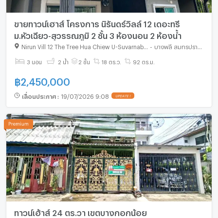
ขายทาวน์เฮาส์ โครงการ นิรันดร์วิลล์ 12 เดอะทรี
ม.หัวเฉียว-สุวรรณภูมิ 2 ชั้น 3 ห้องนอน 2 ห้องน้ำ
Nirun Vill 12 The Tree Hua Chiew U-Suvarnabhumi
-
บางพลี สมุทรปราการ
3 นอน
2 น้ำ
2 ชั้น
18 ตร.ว.
92 ตร.ม.
฿
2,450,000
เลื่อนประกาศ
:
19/07/2026 9:08
UPDATE !
ทาวน์เฮ้าส์ 24 ตร.วา เขตบางกอกน้อย